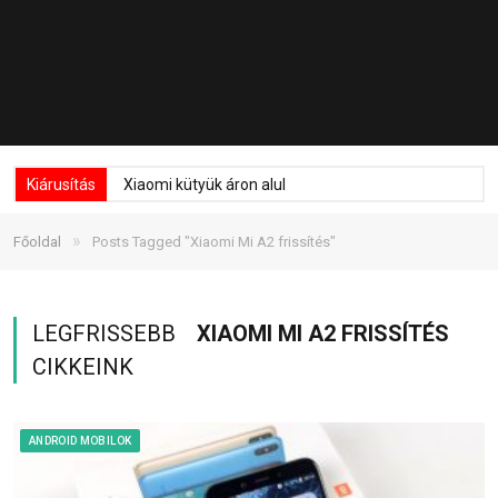
Kiárusítás
Xiaomi kütyük áron alul
»
Főoldal
Posts Tagged "Xiaomi Mi A2 frissítés"
LEGFRISSEBB
XIAOMI MI A2 FRISSÍTÉS
CIKKEINK
ANDROID MOBILOK