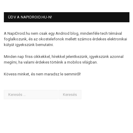
ÜDV A NAPIDROID.HU-N!
A NapiDroid.hu nem csak egy Andriod blog, mindenféle tech témával
foglalkozunk, és az okostelefonok mellett számos érdekes elektronikai
kütyüt igyekszünk bemutatni.
Minden nap friss cikkekkel, hírekkel jelentkezünk, igyekszünk azonnal
megírni, ha valami érdekes történik a mobilos világban.
Kövess minket, és nem maradsz le semmiről!