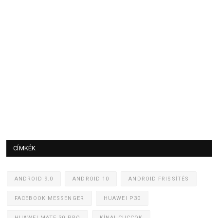
CÍMKÉK
ANDROID 9.0
ANDROID 10
ANDROID FRISSÍTÉS
FACEBOOK MESSENGER
HUAWEI P30
HUAWEI MATE 30 PRO
KÍNAI CUCCOK