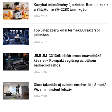
Konyhai teljesítmény új szinten: Bemutatkozik
a BlitzHome BH-228C turmixgép
2026-07-19
Top 5 népszerű kínai termék EU raktárról
júliusban
2026-07-14
JIMI JM-G3136N elektromos csavarhúzó
készlet – Kompakt segítség az otthoni
barkácsoláshoz
2026-07-07
Okos takarítás új szintre emelve: Itt a SmartAI
V6, ami mindent felszív
2026-07-01