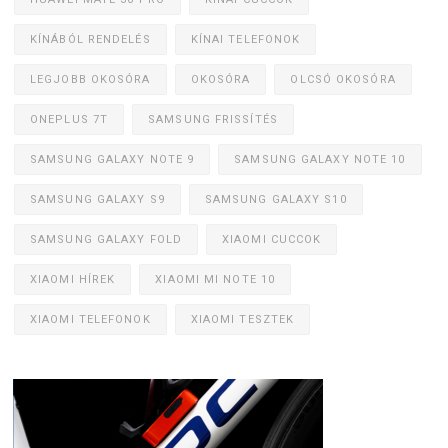
KÍNÁBÓL RENDELÉS
KÍNAI TELEFONOK
LEGJOBB OKOSÓRA
OKOSÓRA
OLCSÓ OKOSÓRA
ONEPLUS 7T
SAMSUNG FRISSÍTÉS
SAMSUNG GALAXY NOTE 9
SAMSUNG GALAXY NOTE 10
SAMSUNG GALAXY S9
SAMSUNG GALAXY S10
SAMSUNG GALAXY FOLD
XIAOMI CUCCOK
XIAOMI HÍREK
XIAOMI MI NOTE 10
XIAOMI TELEFONOK
XIAOMI TESZTEK