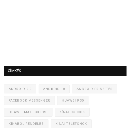
CÍMKÉK
ANDROID 9.0
ANDROID 10
ANDROID FRISSÍTÉS
FACEBOOK MESSENGER
HUAWEI P30
HUAWEI MATE 30 PRO
KÍNAI CUCCOK
KÍNÁBÓL RENDELÉS
KÍNAI TELEFONOK