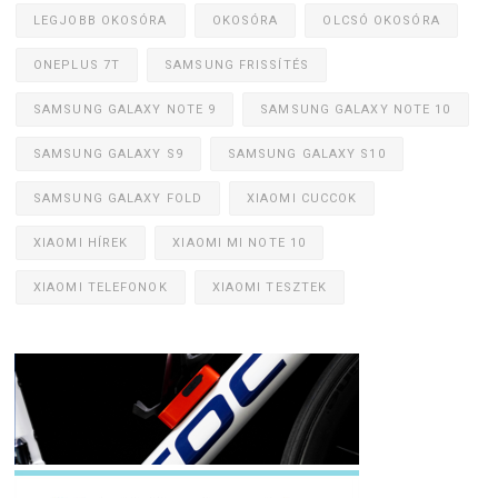
LEGJOBB OKOSÓRA
OKOSÓRA
OLCSÓ OKOSÓRA
ONEPLUS 7T
SAMSUNG FRISSÍTÉS
SAMSUNG GALAXY NOTE 9
SAMSUNG GALAXY NOTE 10
SAMSUNG GALAXY S9
SAMSUNG GALAXY S10
SAMSUNG GALAXY FOLD
XIAOMI CUCCOK
XIAOMI HÍREK
XIAOMI MI NOTE 10
XIAOMI TELEFONOK
XIAOMI TESZTEK