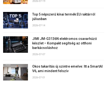
2026-07-19
Top 5 népszerű kínai termék EU raktárról
júliusban
2026-07-14
JIMI JM-G3136N elektromos csavarhúzó
készlet – Kompakt segítség az otthoni
barkácsoláshoz
2026-07-07
Okos takarítás új szintre emelve: Itt a SmartAI
V6, ami mindent felszív
2026-07-01