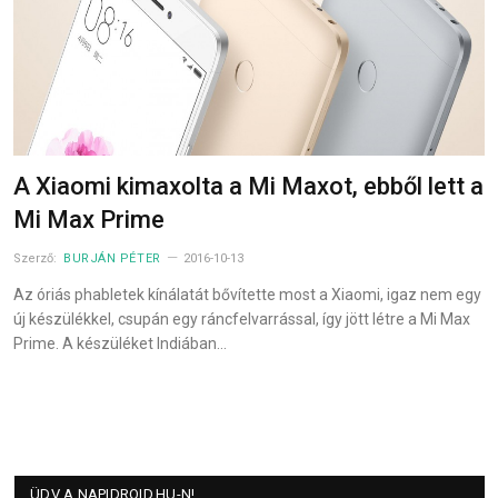
A Xiaomi kimaxolta a Mi Maxot, ebből lett a
Mi Max Prime
Szerző:
BURJÁN PÉTER
2016-10-13
Az óriás phabletek kínálatát bővítette most a Xiaomi, igaz nem egy
új készülékkel, csupán egy ráncfelvarrással, így jött létre a Mi Max
Prime. A készüléket Indiában…
ÜDV A NAPIDROID.HU-N!