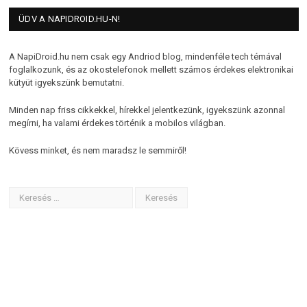
ÜDV A NAPIDROID.HU-N!
A NapiDroid.hu nem csak egy Andriod blog, mindenféle tech témával
foglalkozunk, és az okostelefonok mellett számos érdekes elektronikai
kütyüt igyekszünk bemutatni.
Minden nap friss cikkekkel, hírekkel jelentkezünk, igyekszünk azonnal
megírni, ha valami érdekes történik a mobilos világban.
Kövess minket, és nem maradsz le semmiről!