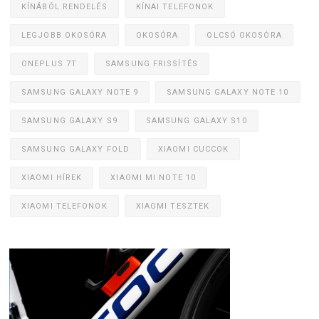
KÍNÁBÓL RENDELÉS
KÍNAI TELEFONOK
LEGJOBB OKOSÓRA
OKOSÓRA
OLCSÓ OKOSÓRA
ONEPLUS 7T
SAMSUNG FRISSÍTÉS
SAMSUNG GALAXY NOTE 9
SAMSUNG GALAXY NOTE 10
SAMSUNG GALAXY S9
SAMSUNG GALAXY S10
SAMSUNG GALAXY FOLD
XIAOMI CUCCOK
XIAOMI HÍREK
XIAOMI MI NOTE 10
XIAOMI TELEFONOK
XIAOMI TESZTEK