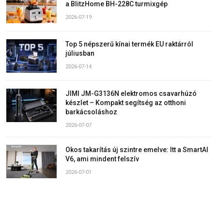
a BlitzHome BH-228C turmixgép
2026-07-19
Top 5 népszerű kínai termék EU raktárról
júliusban
2026-07-14
JIMI JM-G3136N elektromos csavarhúzó
készlet – Kompakt segítség az otthoni
barkácsoláshoz
2026-07-07
Okos takarítás új szintre emelve: Itt a SmartAI
V6, ami mindent felszív
2026-07-01