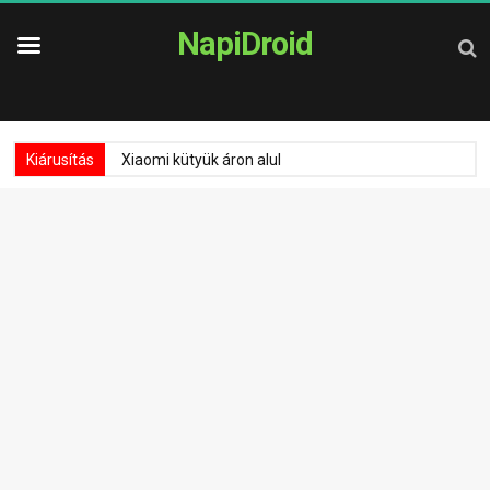
NapiDroid
Kiárusítás
Xiaomi kütyük áron alul