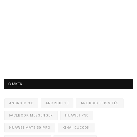
CÍMKÉK
ANDROID 9.0
ANDROID 10
ANDROID FRISSÍTÉS
FACEBOOK MESSENGER
HUAWEI P30
HUAWEI MATE 30 PRO
KÍNAI CUCCOK