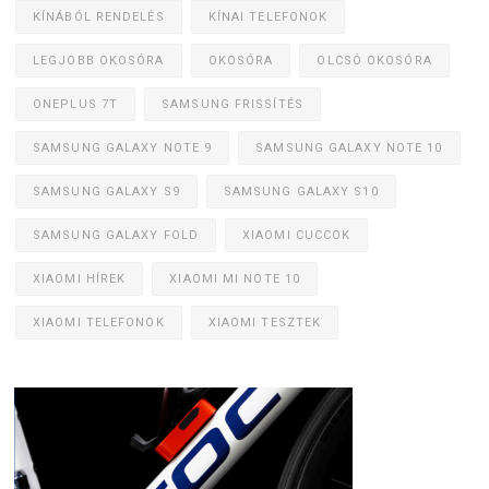
KÍNÁBÓL RENDELÉS
KÍNAI TELEFONOK
LEGJOBB OKOSÓRA
OKOSÓRA
OLCSÓ OKOSÓRA
ONEPLUS 7T
SAMSUNG FRISSÍTÉS
SAMSUNG GALAXY NOTE 9
SAMSUNG GALAXY NOTE 10
SAMSUNG GALAXY S9
SAMSUNG GALAXY S10
SAMSUNG GALAXY FOLD
XIAOMI CUCCOK
XIAOMI HÍREK
XIAOMI MI NOTE 10
XIAOMI TELEFONOK
XIAOMI TESZTEK