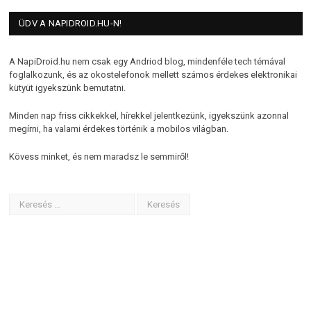
ÜDV A NAPIDROID.HU-N!
A NapiDroid.hu nem csak egy Andriod blog, mindenféle tech témával
foglalkozunk, és az okostelefonok mellett számos érdekes elektronikai
kütyüt igyekszünk bemutatni.
Minden nap friss cikkekkel, hírekkel jelentkezünk, igyekszünk azonnal
megírni, ha valami érdekes történik a mobilos világban.
Kövess minket, és nem maradsz le semmiről!