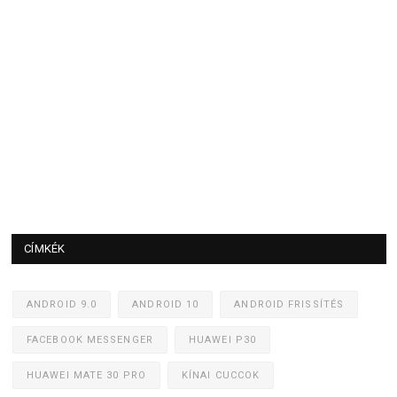
CÍMKÉK
ANDROID 9.0
ANDROID 10
ANDROID FRISSÍTÉS
FACEBOOK MESSENGER
HUAWEI P30
HUAWEI MATE 30 PRO
KÍNAI CUCCOK