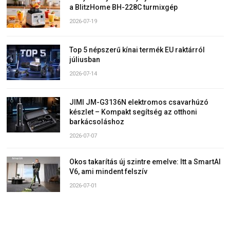
a BlitzHome BH-228C turmixgép
2026-07-19
Top 5 népszerű kínai termék EU raktárról
júliusban
2026-07-14
JIMI JM-G3136N elektromos csavarhúzó
készlet – Kompakt segítség az otthoni
barkácsoláshoz
2026-07-07
Okos takarítás új szintre emelve: Itt a SmartAI
V6, ami mindent felszív
2026-07-01