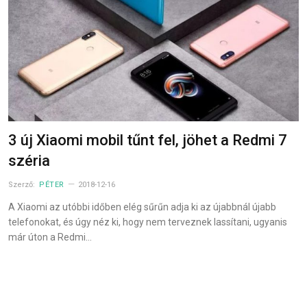
3 új Xiaomi mobil tűnt fel, jöhet a Redmi 7
széria
Szerző:
PÉTER
2018-12-16
A Xiaomi az utóbbi időben elég sűrűn adja ki az újabbnál újabb
telefonokat, és úgy néz ki, hogy nem terveznek lassítani, ugyanis
már úton a Redmi…