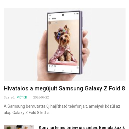
Hivatalos a megújult Samsung Galaxy Z Fold 8
Szerző:
PÉTER
2026-07-22
A Samsung bemutatta új hajlítható telefonjait, amelyek közül az
alap Galaxy Z Fold 8 lett a…
Konyhai teljesítmény új szinten: Bemutatkozik