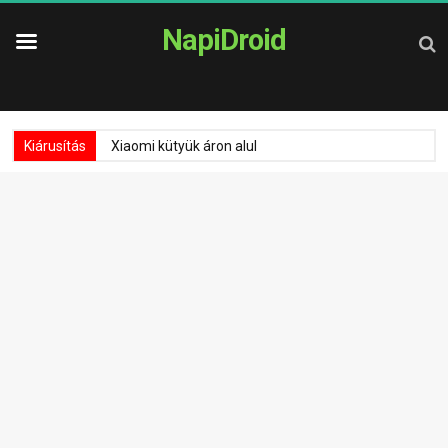
NapiDroid
Kiárusítás
Xiaomi kütyük áron alul