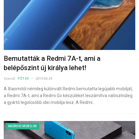
Bemutatták a Redmi 7A-t, ami a
belépőszint új királya lehet!
Szerző:
PÉTER
2019-05-24
A Xiaomitól némileg különvált Redmi bemutatta legújabb mobilját,
a Redmi 7A-t, ami a Redmi Go készüléket leszámítva valószínűleg
a gyártó legolcsóbb idei mobilja lesz. A Redmi…
ANDROID MOBILOK