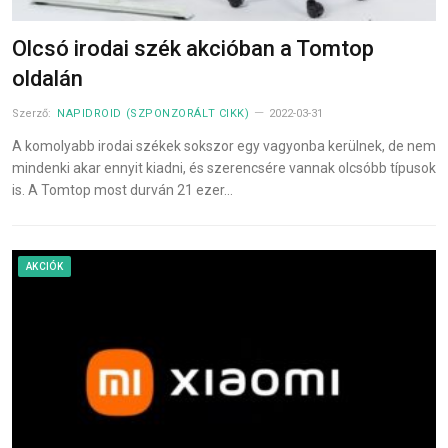
Olcsó irodai szék akcióban a Tomtop
oldalán
Szerző:
NAPIDROID (SZPONZORÁLT CIKK)
2022-03-31
A komolyabb irodai székek sokszor egy vagyonba kerülnek, de nem
mindenki akar ennyit kiadni, és szerencsére vannak olcsóbb típusok
is. A Tomtop most durván 21 ezer…
AKCIÓK