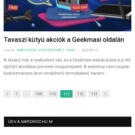
Tavaszi kütyü akciók a Geekmaxi oldalán
Szerző:
NAPIDROID (SZPONZORÁLT CIKK)
2022-03-19
A tavasz már a nyakunkon van, és a Geekmaxi webáruháza a jó idő
eljöttét akciókkal szeretné megünnepelni. A webshop nem csupán
kedvezményes áron rendelhető termékekkel, hanem…
Previous
Next
1
…
109
110
111
112
113
ÜDV A NAPIDROID.HU-N!