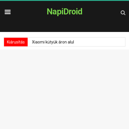
NapiDroid
Kiárusítás
Xiaomi kütyük áron alul