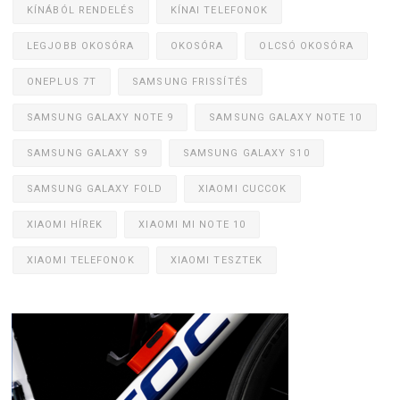
KÍNÁBÓL RENDELÉS
KÍNAI TELEFONOK
LEGJOBB OKOSÓRA
OKOSÓRA
OLCSÓ OKOSÓRA
ONEPLUS 7T
SAMSUNG FRISSÍTÉS
SAMSUNG GALAXY NOTE 9
SAMSUNG GALAXY NOTE 10
SAMSUNG GALAXY S9
SAMSUNG GALAXY S10
SAMSUNG GALAXY FOLD
XIAOMI CUCCOK
XIAOMI HÍREK
XIAOMI MI NOTE 10
XIAOMI TELEFONOK
XIAOMI TESZTEK