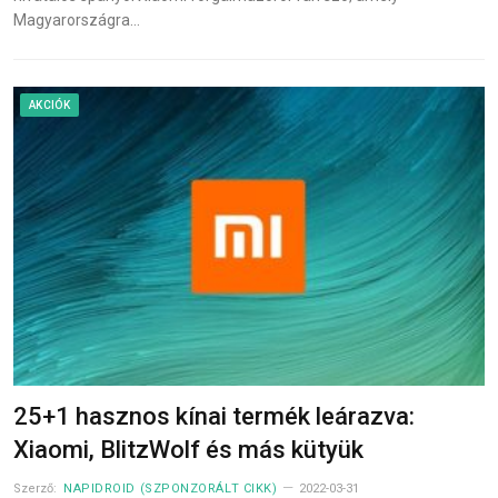
Magyarországra…
AKCIÓK
25+1 hasznos kínai termék leárazva:
Xiaomi, BlitzWolf és más kütyük
Szerző:
NAPIDROID (SZPONZORÁLT CIKK)
2022-03-31