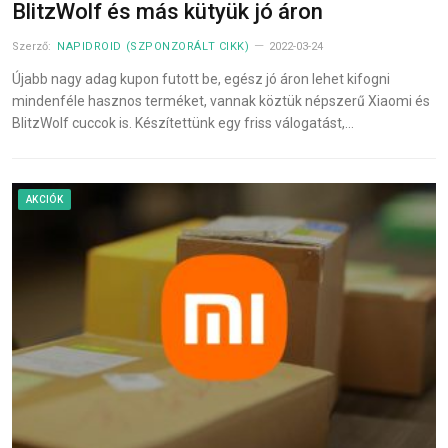
BlitzWolf és más kütyük jó áron
Szerző:
NAPIDROID (SZPONZORÁLT CIKK)
2022-03-24
Újabb nagy adag kupon futott be, egész jó áron lehet kifogni
mindenféle hasznos terméket, vannak köztük népszerű Xiaomi és
BlitzWolf cuccok is. Készítettünk egy friss válogatást,…
AKCIÓK