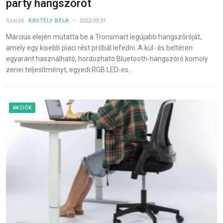
party hangszórót
Szerző:
KASTÉLY BÉLA
2022-03-31
Március elején mutatta be a Tronsmart legújabb hangszóróját,
amely egy kisebb piaci rést próbál lefedni. A kül- és beltéren
egyaránt használható, hordozható Bluetooth-hangszóró komoly
zenei teljesítményt, egyedi RGB LED-es…
AKCIÓK