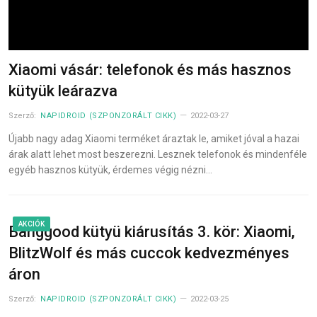
Xiaomi vásár: telefonok és más hasznos
kütyük leárazva
Szerző:
NAPIDROID (SZPONZORÁLT CIKK)
2022-03-27
Újabb nagy adag Xiaomi terméket áraztak le, amiket jóval a hazai
árak alatt lehet most beszerezni. Lesznek telefonok és mindenféle
egyéb hasznos kütyük, érdemes végig nézni…
AKCIÓK
Banggood kütyü kiárusítás 3. kör: Xiaomi,
BlitzWolf és más cuccok kedvezményes
áron
Szerző:
NAPIDROID (SZPONZORÁLT CIKK)
2022-03-25