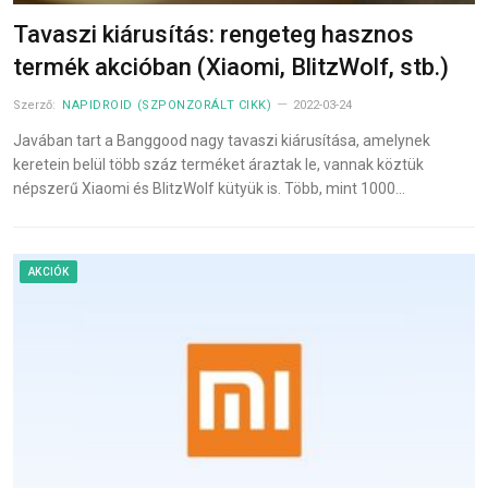
Tavaszi kiárusítás: rengeteg hasznos
termék akcióban (Xiaomi, BlitzWolf, stb.)
Szerző:
NAPIDROID (SZPONZORÁLT CIKK)
2022-03-24
Javában tart a Banggood nagy tavaszi kiárusítása, amelynek
keretein belül több száz terméket áraztak le, vannak köztük
népszerű Xiaomi és BlitzWolf kütyük is. Több, mint 1000…
AKCIÓK