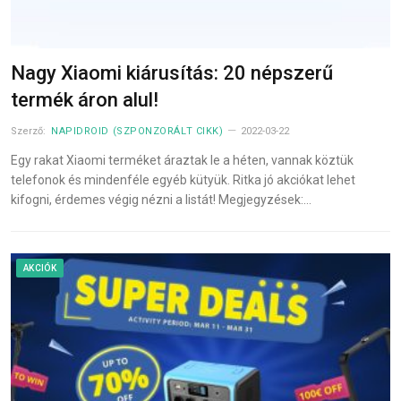
Nagy Xiaomi kiárusítás: 20 népszerű
termék áron alul!
Szerző:
NAPIDROID (SZPONZORÁLT CIKK)
2022-03-22
Egy rakat Xiaomi terméket áraztak le a héten, vannak köztük
telefonok és mindenféle egyéb kütyük. Ritka jó akciókat lehet
kifogni, érdemes végig nézni a listát! Megjegyzések:…
AKCIÓK