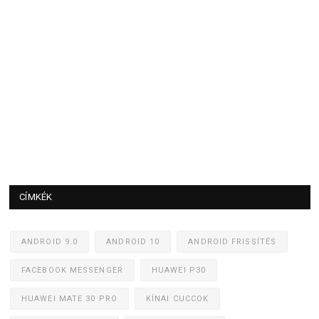
CÍMKÉK
ANDROID 9.0
ANDROID 10
ANDROID FRISSÍTÉS
FACEBOOK MESSENGER
HUAWEI P30
HUAWEI MATE 30 PRO
KÍNAI CUCCOK