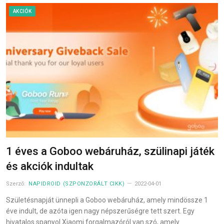
AKCIÓK
1 éves a Goboo webáruház, szülinapi játék
és akciók indultak
Szerző:
NAPIDROID (SZPONZORÁLT CIKK)
2022-04-01
Születésnapját ünnepli a Goboo webáruház, amely mindössze 1
éve indult, de azóta igen nagy népszerűségre tett szert. Egy
hivatalos spanyol Xiaomi forgalmazóról van szó, amely