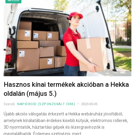
AKCIÓK
Hasznos kínai termékek akcióban a Hekka
oldalán (május 5.)
Szerző:
NAPIDROID (SZPONZORÁLT CIKK)
2023-05-05
Újabb akciós válogatás érkezett a Hekka webáruház jóvoltából,
amelynek kínálatában érdekes kisebb kütyük, elektromos rollerek,
3D nyomtatók, háztartási gépek és lézergravírozók is
megtalálhatók. Érdemes szétnézni, mert…