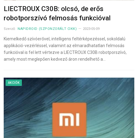
LIECTROUX C30B: olcsó, de erős
robotporszívó felmosás funkcióval
Szerző:
NAPIDROID (SZPONZORÁLT CIKK)
2023-05-09
Kiemelkedő szívóerővel, intelligens feltérképezéssel, sokoldalú
applikáció-vezérléssel, valamint az elmaradhatatlan felmosás
funkcióval is fel lett vértezve a LIECTROUX C30B robotporszívó,
amely most meglepően kedvező áron rendelhető a…
AKCIÓK