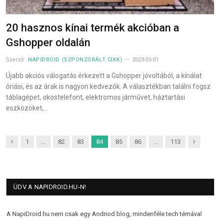
20 hasznos kínai termék akcióban a
Gshopper oldalán
Szerző:
NAPIDROID (SZPONZORÁLT CIKK)
2023-05-01
Újabb akciós válogatás érkezett a Gshopper jóvoltából, a kínálat
óriási, és az árak is nagyon kedvezők. A választékban találni fogsz
táblagépet, okostelefont, elektromos járművet, háztartási
eszközöket,…
Previous
Next
1
…
82
83
84
85
86
…
113
ÜDV A NAPIDROID.HU-N!
A NapiDroid.hu nem csak egy Andriod blog, mindenféle tech témával