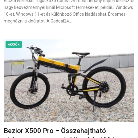
A szoftverekkel foglalkozó Godeal24 most néhány napon keresztül
nagy kedvezménnyel kínál Microsoft termékeket, például Windows
10-et, Windows 11-et és különböző Office kiadásokat. Érdemes
megnézni a kínálatot! A Godeal24…
AKCIÓK
Bezior X500 Pro – Összehajtható