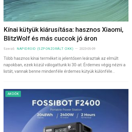
Kínai kütyük kiárusítása: hasznos Xiaomi,
BlitzWolf és más cuccok jó áron
Szerző:
NAPIDROID (SZPONZORÁLT CIKK)
2023-05-09
Több hasznos kínai terméket is jelentősen leáraztak az elmúlt
napokban, ezek közül válogattunk ki 30-at. Érdemes végig nézni a
listát, vannak benne mindenféle érdemes kütyük különféle…
AKCIÓK