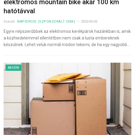
elektromos mountain bike akár 100 km
hatótávval
Szerző:
NAPIDROID (SZPONZORÁLT CIKK)
2023-05-02
Egyre népszerűbbek az elektromos kerékpárok hazánkban is, amik
a közhiedelemmel ellentétben nem csak a lusta embereknek
készülnek. Lehet velük normál módon tekerni, de ha egy nagyobb…
AKCIÓK