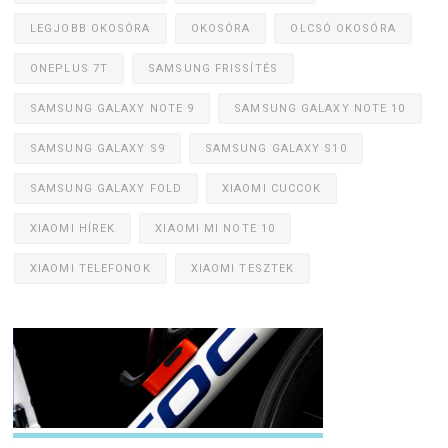
LEGJOBB OKOSÓRA
OKOSÓRA
OLCSÓ OKOSÓRA
ONEPLUS 7T
SAMSUNG FRISSÍTÉS
SAMSUNG GALAXY NOTE 9
SAMSUNG GALAXY NOTE 10
SAMSUNG GALAXY S9
SAMSUNG GALAXY S10
SAMSUNG GALAXY FOLD
XIAOMI CUCCOK
XIAOMI HÍREK
XIAOMI MI NOTE 10
XIAOMI TELEFONOK
XIAOMI TESZTEK