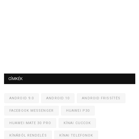
CÍMKÉK
ANDROID 9.0
ANDROID 10
ANDROID FRISSÍTÉS
FACEBOOK MESSENGER
HUAWEI P30
HUAWEI MATE 30 PRO
KÍNAI CUCCOK
KÍNÁBÓL RENDELÉS
KÍNAI TELEFONOK