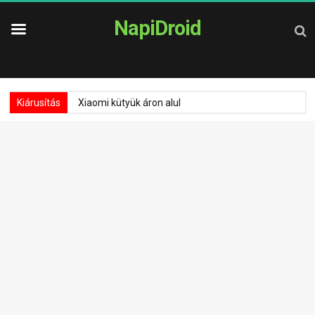
NapiDroid
Kiárusítás
Xiaomi kütyük áron alul