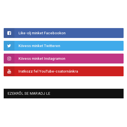
Like-olj minket Facebookon
Kövess minket Twitteren
Kövess minket Instagramon
Iratkozz fel YouTube-csatornánkra
EZEKRŐL SE MARADJ LE