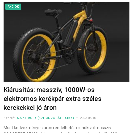
AKCIÓK
Kiárusítás: masszív, 1000W-os
elektromos kerékpár extra széles
kerekekkel jó áron
Szerző:
NAPIDROID (SZPONZORÁLT CIKK)
2023-05-10
Most kedvezményes áron rendelhető a rendkívül masszív