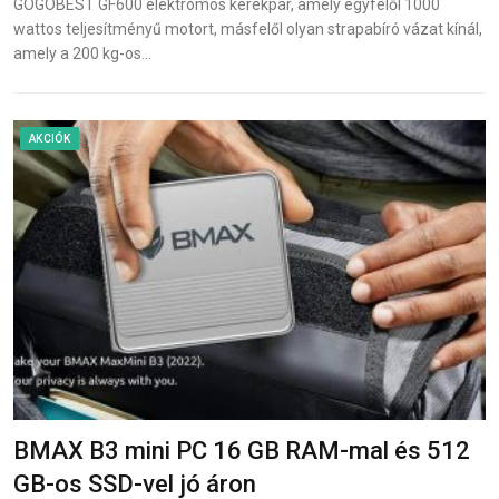
GOGOBEST GF600 elektromos kerékpár, amely egyfelől 1000
wattos teljesítményű motort, másfelől olyan strapabíró vázat kínál,
amely a 200 kg-os…
AKCIÓK
BMAX B3 mini PC 16 GB RAM-mal és 512
GB-os SSD-vel jó áron