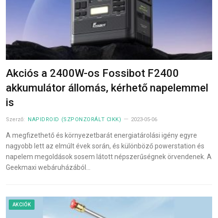
Akciós a 2400W-os Fossibot F2400
akkumulátor állomás, kérhető napelemmel
is
Szerző:
NAPIDROID (SZPONZORÁLT CIKK)
2023-05-06
A megfizethető és környezetbarát energiatárolási igény egyre
nagyobb lett az elmúlt évek során, és különböző powerstation és
napelem megoldások sosem látott népszerűségnek örvendenek. A
Geekmaxi webáruházából…
AKCIÓK