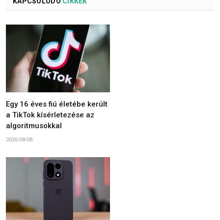
KAPCSOLÓDÓ
CIKKEK
Egy 16 éves fiú életébe került
a TikTok kísérletezése az
algoritmusokkal
2026-08-08