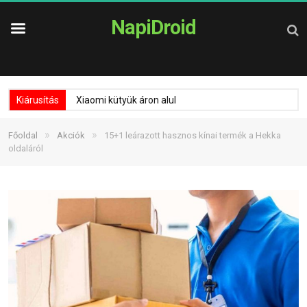
NapiDroid
Kiárusítás
Xiaomi kütyük áron alul
»
»
Főoldal
Akciók
15+1 leárazott hasznos kínai termék a Hekka
oldaláról