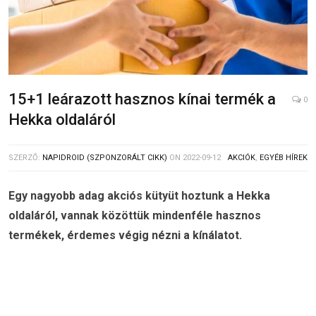
15+1 leárazott hasznos kínai termék a
0
Hekka oldaláról
SZERZŐ:
NAPIDROID (SZPONZORÁLT CIKK)
ON
2022-09-12
AKCIÓK
,
EGYÉB HÍREK
Egy nagyobb adag akciós kütyüt hoztunk a Hekka
oldaláról, vannak közöttük mindenféle hasznos
termékek, érdemes végig nézni a kínálatot.