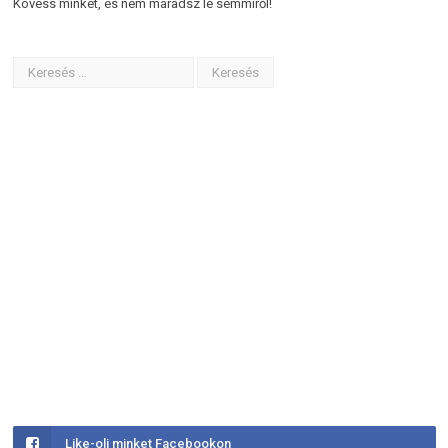
Kövess minket, és nem maradsz le semmiről!
Like-olj minket Facebookon