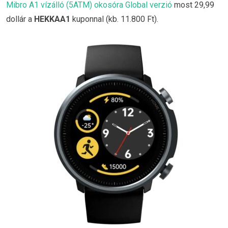
Mibro A1 vízálló (5ATM) okosóra Global verzió
most 29,99
dollár a
HEKKAA1
kuponnal (kb. 11.800 Ft).