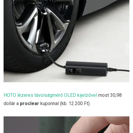
HOTO lézeres távolságmérő OLED kijelzővel
most 30,98
dollár a
proclear
kuponnal (kb. 12.200 Ft).