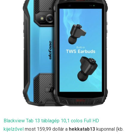
Blackview Tab 13 táblagép 10,1 colos Full HD
kijelzővel
most 159,99 dollár a
hekkatab13
kuponnal (kb.