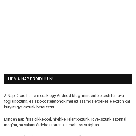
ÜDV A NAPIDROID.HU-N!
A NapiDroid.hu nem csak egy Andriod blog, mindenféle tech témával
foglalkozunk, és az okostelefonok mellett számos érdekes elektronikai
kütyüt igyekszünk bemutatni.
Minden nap friss cikkekkel, hírekkel jelentkezünk, igyekszünk azonnal
megírni, ha valami érdekes történik a mobilos világban.