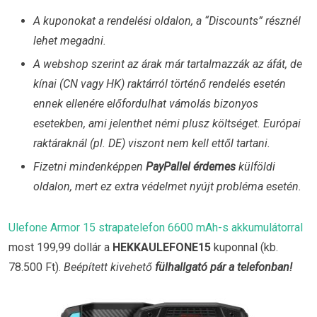
A kuponokat a rendelési oldalon, a “Discounts” résznél
lehet megadni.
A webshop szerint az árak már tartalmazzák az áfát, de
kínai (CN vagy HK) raktárról történő rendelés esetén
ennek ellenére előfordulhat vámolás bizonyos
esetekben, ami jelenthet némi plusz költséget. Európai
raktáraknál (pl. DE) viszont nem kell ettől tartani.
Fizetni mindenképpen
PayPallel érdemes
külföldi
oldalon, mert ez extra védelmet nyújt probléma esetén.
Ulefone Armor 15 strapatelefon 6600 mAh-s akkumulátorral
most 199,99 dollár a
HEKKAULEFONE15
kuponnal (kb.
78.500 Ft).
Beépített kivehető
fülhallgató pár a telefonban!