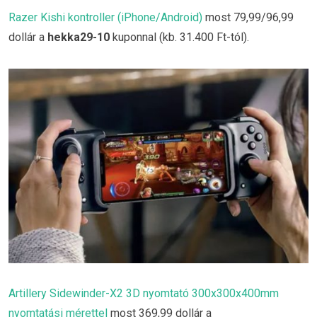
Razer Kishi kontroller (iPhone/Android)
most 79,99/96,99
dollár a
hekka29-10
kuponnal (kb. 31.400 Ft-tól).
Artillery Sidewinder-X2 3D nyomtató 300x300x400mm
nyomtatási mérettel
most 369,99 dollár a