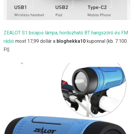
ZEALOT S1 bicajos lámpa, hordozható BT hangszóró és FM
rádió
most 17,99 dollár a
bloghekka10
kuponnal (kb. 7.100
Ft).