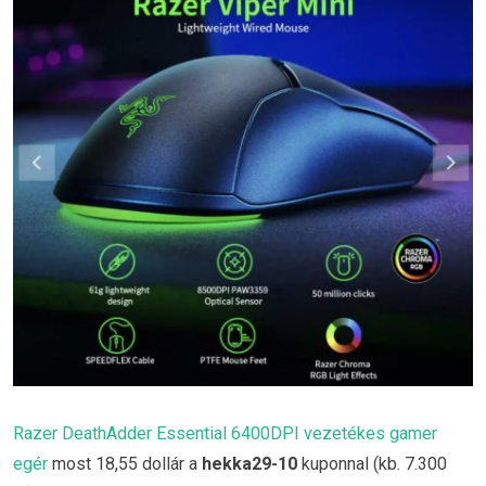
Razer DeathAdder Essential 6400DPI vezetékes gamer
egér
most 18,55 dollár a
hekka29-10
kuponnal (kb. 7.300