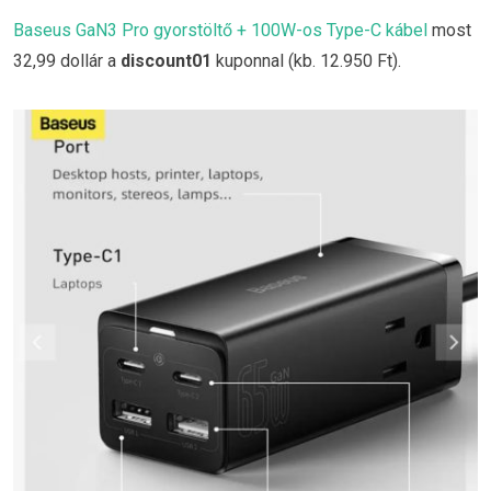
Baseus GaN3 Pro gyorstöltő + 100W-os Type-C kábel
most
32,99 dollár a
discount01
kuponnal (kb. 12.950 Ft).