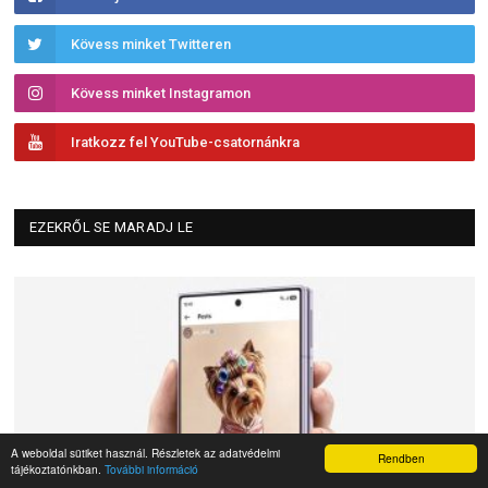
Kövess minket Twitteren
Kövess minket Instagramon
Iratkozz fel YouTube-csatornánkra
EZEKRŐL SE MARADJ LE
A weboldal sütiket használ. Részletek az adatvédelmi
Rendben
tájékoztatónkban.
További információ