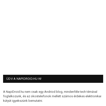
ÜDV A NAPIDROID.HU-N!
A NapiDroid.hu nem csak egy Andriod blog, mindenféle tech témával
foglalkozunk, és az okostelefonok mellett számos érdekes elektronikai
kütyüt igyekszünk bemutatni.