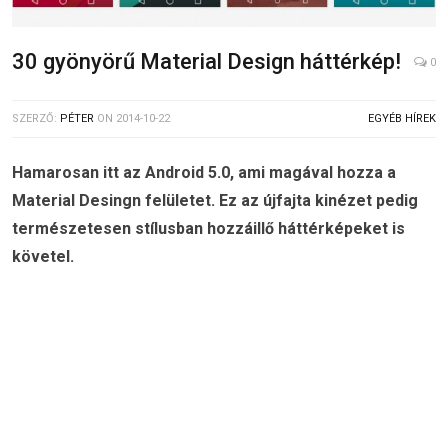
30 gyönyörű Material Design háttérkép!
0
SZERZŐ:
PÉTER
ON
2014-10-22
EGYÉB HÍREK
Hamarosan itt az Android 5.0, ami magával hozza a
Material Desingn felületet. Ez az újfajta kinézet pedig
természetesen stílusban hozzáillő háttérképeket is
követel.