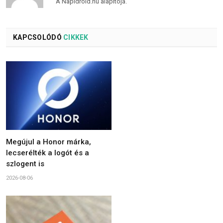
A Napidroid.hu alapítója.
KAPCSOLÓDÓ
CIKKEK
Megújul a Honor márka,
lecserélték a logót és a
szlogent is
2026-08-06