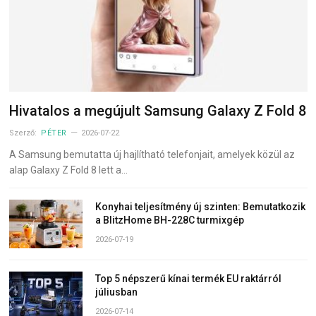
Hivatalos a megújult Samsung Galaxy Z Fold 8
Szerző:
PÉTER
2026-07-22
A Samsung bemutatta új hajlítható telefonjait, amelyek közül az
alap Galaxy Z Fold 8 lett a…
Konyhai teljesítmény új szinten: Bemutatkozik
a BlitzHome BH-228C turmixgép
2026-07-19
Top 5 népszerű kínai termék EU raktárról
júliusban
2026-07-14