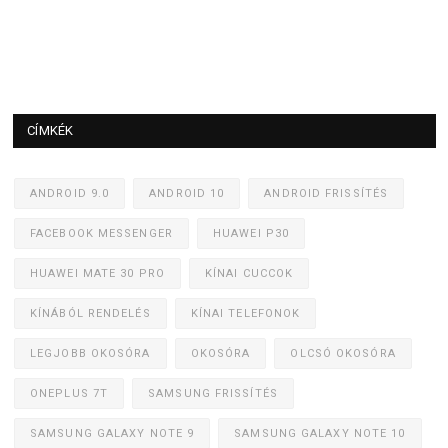
CÍMKÉK
ANDROID 9.0
ANDROID 10
ANDROID FRISSÍTÉS
FACEBOOK MESSENGER
HUAWEI P30
HUAWEI MATE 30 PRO
KÍNAI CUCCOK
KÍNÁBÓL RENDELÉS
KÍNAI TELEFONOK
LEGJOBB OKOSÓRA
OKOSÓRA
OLCSÓ OKOSÓRA
ONEPLUS 7T
SAMSUNG FRISSÍTÉS
SAMSUNG GALAXY NOTE 9
SAMSUNG GALAXY NOTE 10