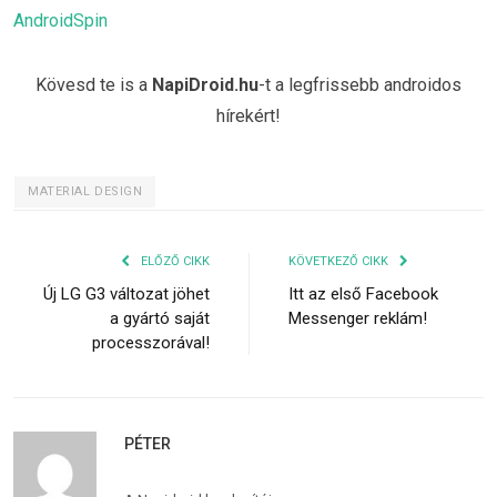
AndroidSpin
Kövesd te is a
NapiDroid.hu
-t a legfrissebb androidos
hírekért!
MATERIAL DESIGN
ELŐZŐ CIKK
KÖVETKEZŐ CIKK
Új LG G3 változat jöhet
Itt az első Facebook
a gyártó saját
Messenger reklám!
processzorával!
PÉTER