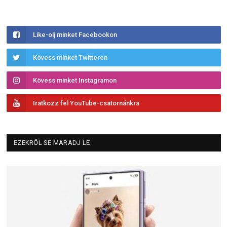
Like-olj minket Facebookon
Kövess minket Twitteren
Kövess minket Instagramon
Iratkozz fel YouTube-csatornánkra
EZEKRŐL SE MARADJ LE