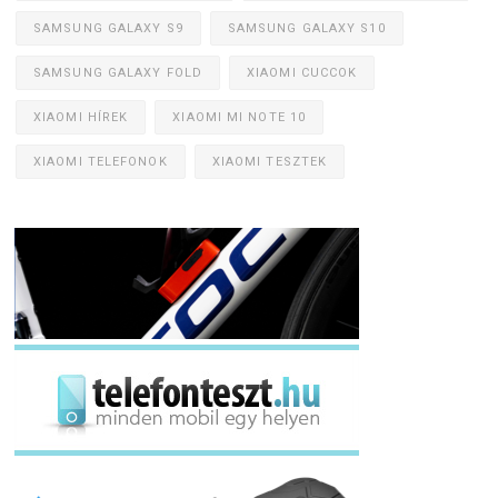
SAMSUNG GALAXY S9
SAMSUNG GALAXY S10
SAMSUNG GALAXY FOLD
XIAOMI CUCCOK
XIAOMI HÍREK
XIAOMI MI NOTE 10
XIAOMI TELEFONOK
XIAOMI TESZTEK