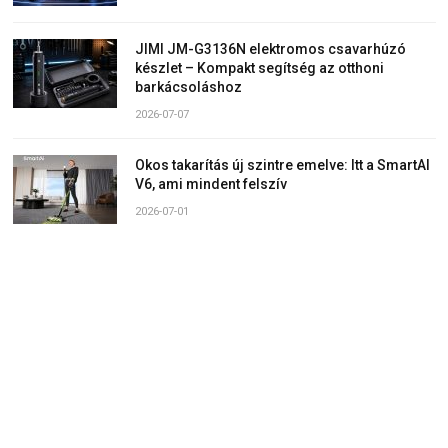
JIMI JM-G3136N elektromos csavarhúzó
készlet – Kompakt segítség az otthoni
barkácsoláshoz
2026-07-07
Okos takarítás új szintre emelve: Itt a SmartAI
V6, ami mindent felszív
2026-07-01