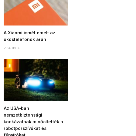
A Xiaomi ismét emelt az
okostelefonok árán
2026-08-06
Az USA-ban
nemzetbiztonsági
kockázatnak minősítették a
robotporszívókat és
fűnyírókat