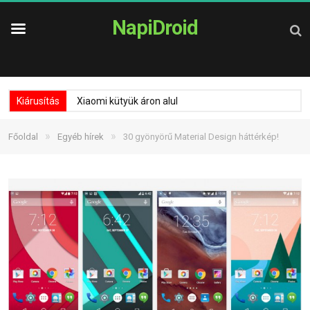
NapiDroid
Kiárusítás
Xiaomi kütyük áron alul
»
»
Főoldal
Egyéb hírek
30 gyönyörű Material Design háttérkép!