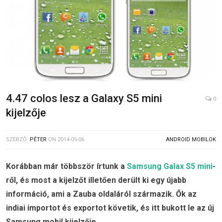
4.47 colos lesz a Galaxy S5 mini
0
kijelzője
SZERZŐ:
PÉTER
ON
2014-05-06
ANDROID MOBILOK
Korábban már többször írtunk a
Samsung Galax S5 mini
-
ről, és most a kijelzőt illetően derült ki egy újabb
információ, ami a Zauba oldaláról származik. Ők az
indiai importot és exportot követik, és itt bukott le az új
Samsung mobil kijelzője.