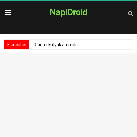
NapiDroid
Kiárusítás
Xiaomi kütyük áron alul