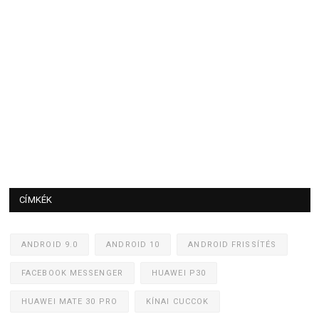
CÍMKÉK
ANDROID 9.0
ANDROID 10
ANDROID FRISSÍTÉS
FACEBOOK MESSENGER
HUAWEI P30
HUAWEI MATE 30 PRO
KÍNAI CUCCOK