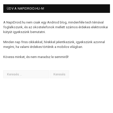
ÜDV A NAPIDROID.HU-N!
A NapiDroid.hu nem csak egy Andriod blog, mindenféle tech témával
foglalkozunk, és az okostelefonok mellett számos érdekes elektronikai
kütyüt igyekszünk bemutatni.
Minden nap friss cikkekkel, hírekkel jelentkezünk, igyekszünk azonnal
megírni, ha valami érdekes történik a mobilos világban.
Kövess minket, és nem maradsz le semmiről!