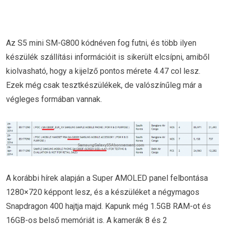
Az S5 mini SM-G800 kódnéven fog futni, és több ilyen
készülék szállítási információit is sikerült elcsípni, amiből
kiolvasható, hogy a kijelző pontos mérete 4.47 col lesz.
Ezek még csak tesztkészülékek, de valószínűleg már a
végleges formában vannak.
A korábbi hírek alapján a Super AMOLED panel felbontása
1280×720 képpont lesz, és a készüléket a négymagos
Snapdragon 400 hajtja majd. Kapunk még 1.5GB RAM-ot és
16GB-os belső memóriát is. A kamerák 8 és 2