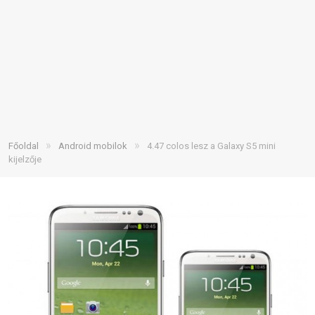
»
»
Főoldal
Android mobilok
4.47 colos lesz a Galaxy S5 mini
kijelzője