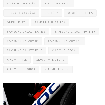
KÍNÁBÓL RENDELÉS
KÍNAI TELEFONOK
LEGJOBB OKOSÓRA
OKOSÓRA
OLCSÓ OKOSÓRA
ONEPLUS 7T
SAMSUNG FRISSÍTÉS
SAMSUNG GALAXY NOTE 9
SAMSUNG GALAXY NOTE 10
SAMSUNG GALAXY S9
SAMSUNG GALAXY S10
SAMSUNG GALAXY FOLD
XIAOMI CUCCOK
XIAOMI HÍREK
XIAOMI MI NOTE 10
XIAOMI TELEFONOK
XIAOMI TESZTEK