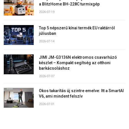
a BlitzHome BH-228C turmixgép
2026-07-19
Top 5 népszerű kínai termék EU raktárról
júliusban
2026-07-14
JIMI JM-G3136N elektromos csavarhúzó
készlet – Kompakt segítség az otthoni
barkácsoláshoz
2026-07-07
Okos takarítás új szintre emelve: Itt a SmartAI
V6, ami mindent felszív
2026-07-01