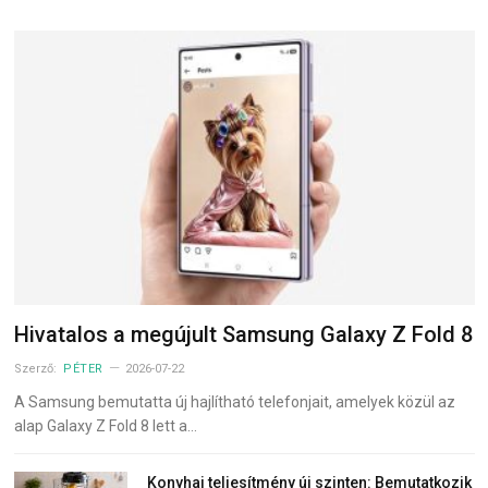
Hivatalos a megújult Samsung Galaxy Z Fold 8
Szerző:
PÉTER
2026-07-22
A Samsung bemutatta új hajlítható telefonjait, amelyek közül az
alap Galaxy Z Fold 8 lett a…
Konyhai teljesítmény új szinten: Bemutatkozik