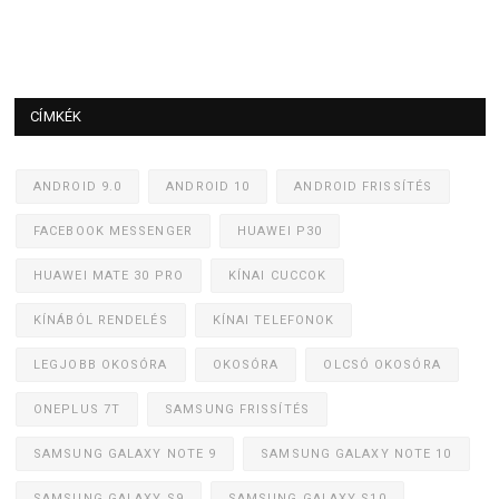
CÍMKÉK
ANDROID 9.0
ANDROID 10
ANDROID FRISSÍTÉS
FACEBOOK MESSENGER
HUAWEI P30
HUAWEI MATE 30 PRO
KÍNAI CUCCOK
KÍNÁBÓL RENDELÉS
KÍNAI TELEFONOK
LEGJOBB OKOSÓRA
OKOSÓRA
OLCSÓ OKOSÓRA
ONEPLUS 7T
SAMSUNG FRISSÍTÉS
SAMSUNG GALAXY NOTE 9
SAMSUNG GALAXY NOTE 10
SAMSUNG GALAXY S9
SAMSUNG GALAXY S10