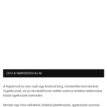
ÜDV A NAPIDROID.HU-N!
A NapiDroid.hu nem csak egy Andriod blog, mindenféle tech témával
foglalkozunk, és az okostelefonok mellett számos érdekes elektronikai
kütyüt igyekszünk bemutatni.
Minden nap friss cikkekkel, hírekkel jelentkezünk, igyekszünk azonnal