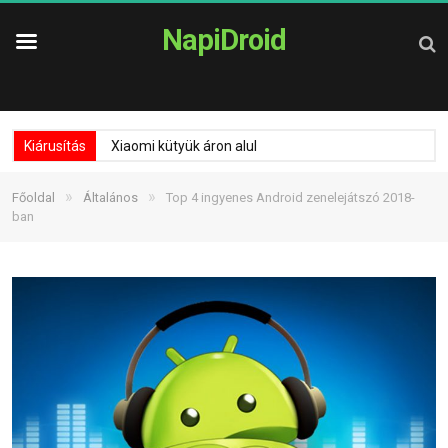
NapiDroid
Kiárusítás
Xiaomi kütyük áron alul
»
»
Főoldal
Általános
Top 4 ingyenes Android zenelejátszó 2018-
ban