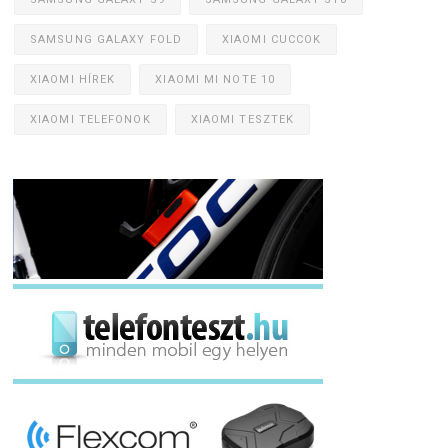
SAMSUNG GALAXY FOLD
XIAOMI CUCCOK
XIAOMI HÍREK
XIAOMI MI NOTE 10
XIAOMI TELEFONOK
XIAOMI TESZTEK