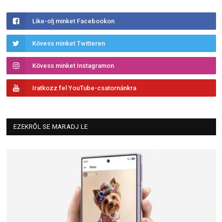
Like-olj minket Facebookon
Kövess minket Twitteren
Kövess minket Instagramon
Iratkozz fel YouTube-csatornánkra
EZEKRŐL SE MARADJ LE