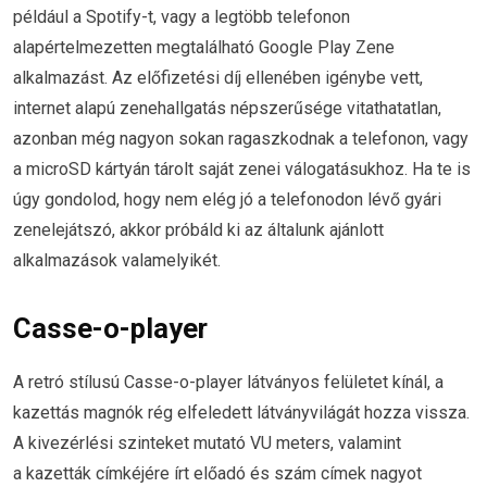
például a Spotify-t, vagy a legtöbb telefonon
alapértelmezetten megtalálható Google Play Zene
alkalmazást. Az előfizetési díj ellenében igénybe vett,
internet alapú zenehallgatás népszerűsége vitathatatlan,
azonban még nagyon sokan ragaszkodnak a telefonon, vagy
a microSD kártyán tárolt saját zenei válogatásukhoz. Ha te is
úgy gondolod, hogy nem elég jó a telefonodon lévő gyári
zenelejátszó, akkor próbáld ki az általunk ajánlott
alkalmazások valamelyikét.
Casse-o-player
A retró stílusú Casse-o-player látványos felületet kínál, a
kazettás magnók rég elfeledett látványvilágát hozza vissza.
A kivezérlési szinteket mutató VU meters, valamint
a kazetták címkéjére írt előadó és szám címek nagyot