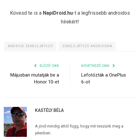
Kövesd te is a
NapiDroid.hu
-t a legfrissebb androidos
hírekért!
ANDROID ZENELEJÁTSZÓ
ZENELEJÁTSZÓ ANDROIDRA
ELŐZŐ CIKK
KÖVETKEZŐ CIKK
Májusban mutatják be a
Lefotózták a OnePlus
Honor 10-et
6-ot
KASTÉLY BÉLA
A jövő mindig attól függ, hogy mit teszünk meg a
jelenben.