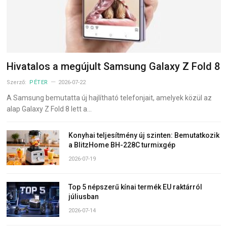
Hivatalos a megújult Samsung Galaxy Z Fold 8
Szerző:
PÉTER
2026-07-22
A Samsung bemutatta új hajlítható telefonjait, amelyek közül az
alap Galaxy Z Fold 8 lett a…
Konyhai teljesítmény új szinten: Bemutatkozik
a BlitzHome BH-228C turmixgép
2026-07-19
Top 5 népszerű kínai termék EU raktárról
júliusban
2026-07-14