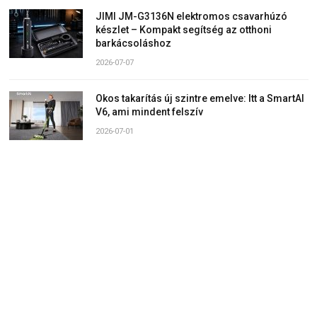
JIMI JM-G3136N elektromos csavarhúzó
készlet – Kompakt segítség az otthoni
barkácsoláshoz
2026-07-07
Okos takarítás új szintre emelve: Itt a SmartAI
V6, ami mindent felszív
2026-07-01