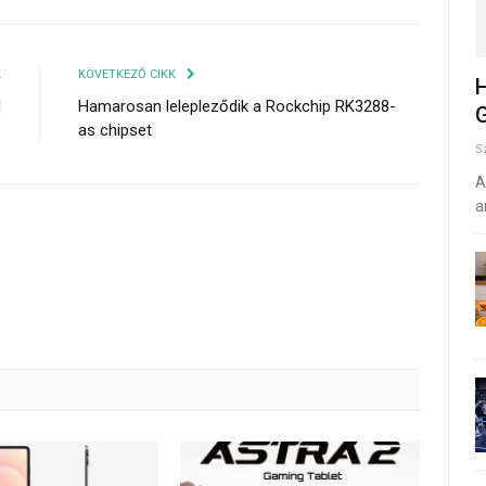
K
KÖVETKEZŐ CIKK
H
l
Hamarosan lelepleződik a Rockchip RK3288-
G
as chipset
S
A
a