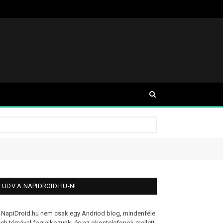
ÜDV A NAPIDROID.HU-N!
 NapiDroid.hu nem csak egy Andriod blog, mindenféle
ech témával foglalkozunk, és az okostelefonok mellett