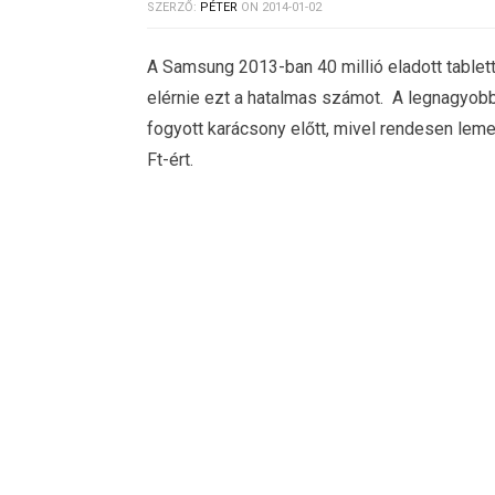
SZERZŐ:
PÉTER
ON
2014-01-02
A Samsung 2013-ban 40 millió eladott tablette
elérnie ezt a hatalmas számot. A legnagyobb s
fogyott karácsony előtt, mivel rendesen leme
Ft-ért.