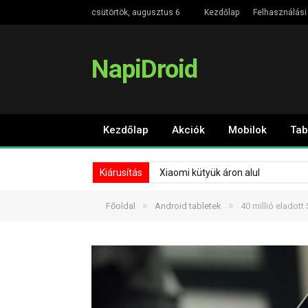
csütörtök, augusztus 6
Kezdőlap
Felhasználási 
NapiDroid
Kezdőlap
Akciók
Mobilok
Tab
Kiárusítás
Xiaomi kütyük áron alul
»
»
Főoldal
Android tabletek
40 millió eladot