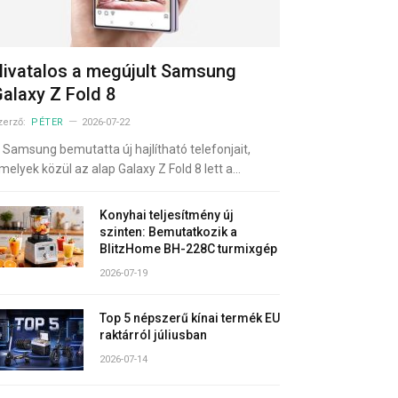
ivatalos a megújult Samsung
alaxy Z Fold 8
zerző:
PÉTER
2026-07-22
 Samsung bemutatta új hajlítható telefonjait,
melyek közül az alap Galaxy Z Fold 8 lett a…
Konyhai teljesítmény új
szinten: Bemutatkozik a
BlitzHome BH-228C turmixgép
2026-07-19
Top 5 népszerű kínai termék EU
raktárról júliusban
2026-07-14