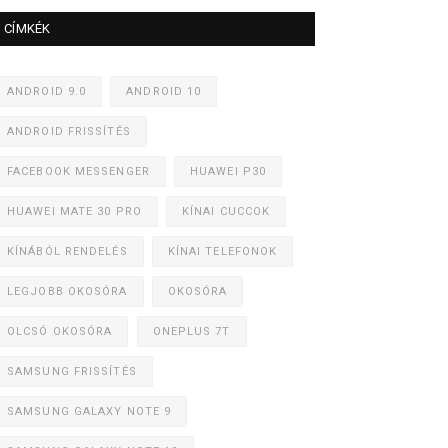
CÍMKÉK
ANDROID 9.0
ANDROID 10
ANDROID FRISSÍTÉS
FACEBOOK MESSENGER
HUAWEI P30
HUAWEI MATE 30 PRO
KÍNAI CUCCOK
KÍNÁBÓL RENDELÉS
KÍNAI TELEFONOK
LEGJOBB OKOSÓRA
OKOSÓRA
OLCSÓ OKOSÓRA
ONEPLUS 7T
SAMSUNG FRISSÍTÉS
SAMSUNG GALAXY NOTE 9