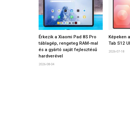
Érkezik a Xiaomi Pad 8S Pro
Képeken a
táblagép, rengeteg RAM-mal
Tab S12 Ul
és a gyártó saját fejlesztésű
2026-07-18
hardverével
2026-08-04