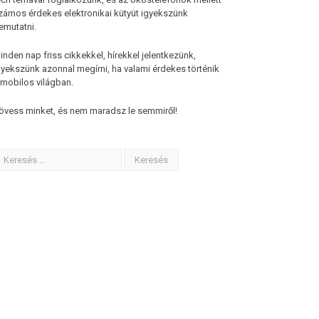
zámos érdekes elektronikai kütyüt igyekszünk
emutatni.
inden nap friss cikkekkel, hírekkel jelentkezünk,
gyekszünk azonnal megírni, ha valami érdekes történik
 mobilos világban.
övess minket, és nem maradsz le semmiről!