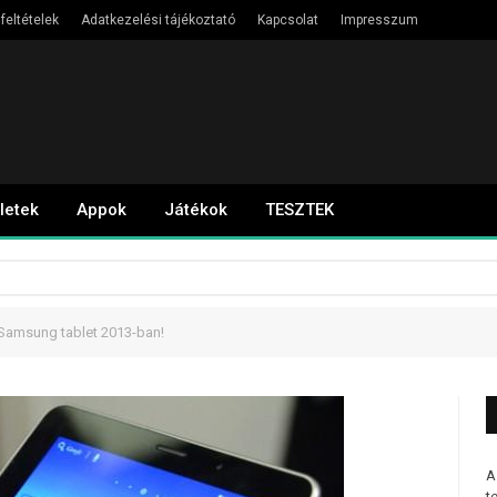
feltételek
Adatkezelési tájékoztató
Kapcsolat
Impresszum
letek
Appok
Játékok
TESZTEK
t Samsung tablet 2013-ban!
A
t