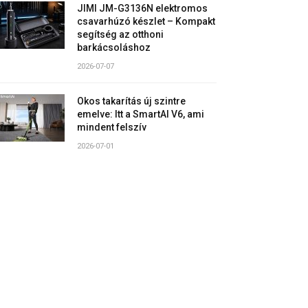
JIMI JM-G3136N elektromos
csavarhúzó készlet – Kompakt
segítség az otthoni
barkácsoláshoz
2026-07-07
Okos takarítás új szintre
emelve: Itt a SmartAI V6, ami
mindent felszív
2026-07-01