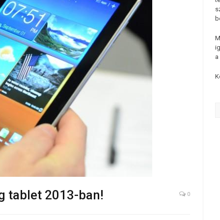
s
b
M
i
a
K
g tablet 2013-ban!
0