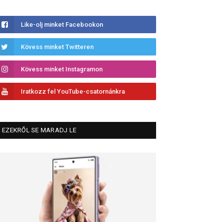
Like-olj minket Facebookon
Kövess minket Twitteren
Kövess minket Instagramon
Iratkozz fel YouTube-csatornánkra
EZEKRŐL SE MARADJ LE