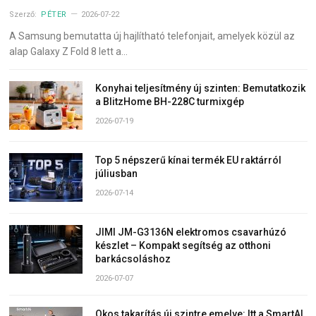
Szerző:
PÉTER
2026-07-22
A Samsung bemutatta új hajlítható telefonjait, amelyek közül az
alap Galaxy Z Fold 8 lett a…
Konyhai teljesítmény új szinten: Bemutatkozik
a BlitzHome BH-228C turmixgép
2026-07-19
Top 5 népszerű kínai termék EU raktárról
júliusban
2026-07-14
JIMI JM-G3136N elektromos csavarhúzó
készlet – Kompakt segítség az otthoni
barkácsoláshoz
2026-07-07
Okos takarítás új szintre emelve: Itt a SmartAI