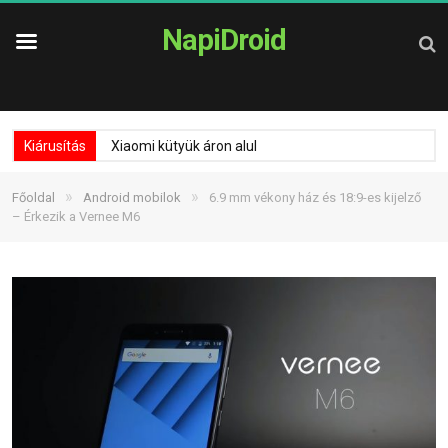
NapiDroid
Kiárusítás
Xiaomi kütyük áron alul
»
»
Főoldal
Android mobilok
6.9 mm vékony ház és 18:9-es kijelző
– Érkezik a Vernee M6