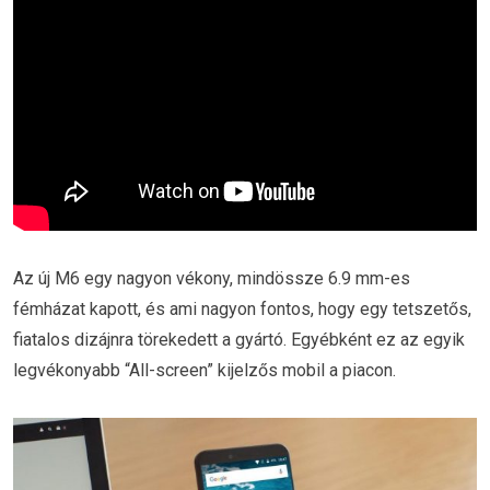
Az új M6 egy nagyon vékony, mindössze 6.9 mm-es
fémházat kapott, és ami nagyon fontos, hogy egy tetszetős,
fiatalos dizájnra törekedett a gyártó. Egyébként ez az egyik
legvékonyabb “All-screen” kijelzős mobil a piacon.