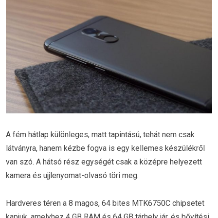
A fém hátlap különleges, matt tapintású, tehát nem csak
látványra, hanem kézbe fogva is egy kellemes készülékről
van szó. A hátsó rész egységét csak a középre helyezett
kamera és ujjlenyomat-olvasó töri meg.
Hardveres téren a 8 magos, 64 bites MTK6750C chipsetet
kapjuk, amelyhez 4 GB RAM és 64 GB tárhely jár, és bővítési