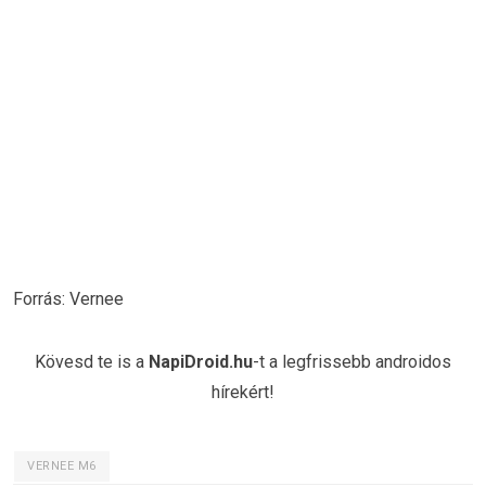
Forrás: Vernee
Kövesd te is a
NapiDroid.hu
-t a legfrissebb androidos
hírekért!
VERNEE M6