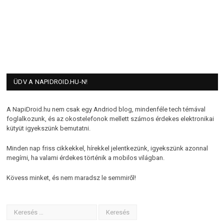
ÜDV A NAPIDROID.HU-N!
A NapiDroid.hu nem csak egy Andriod blog, mindenféle tech témával
foglalkozunk, és az okostelefonok mellett számos érdekes elektronikai
kütyüt igyekszünk bemutatni.
Minden nap friss cikkekkel, hírekkel jelentkezünk, igyekszünk azonnal
megírni, ha valami érdekes történik a mobilos világban.
Kövess minket, és nem maradsz le semmiről!