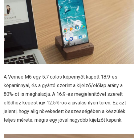
A Vernee M6 egy 5.7 colos képernyőt kapott 18:9-es
képaránnyal, és a gyártó szerint a kijelző/előlap arány a
80%-ot is meghaladja. A 16:9-es megjelenítővel szerelt
elődhöz képest így 12.5%-os a javulás ilyen téren. Ez azt
jelenti, hogy alig növekedett összességében a készülék
teljes mérete, mégis egy jóval nagyobb kijelzőt kapunk.