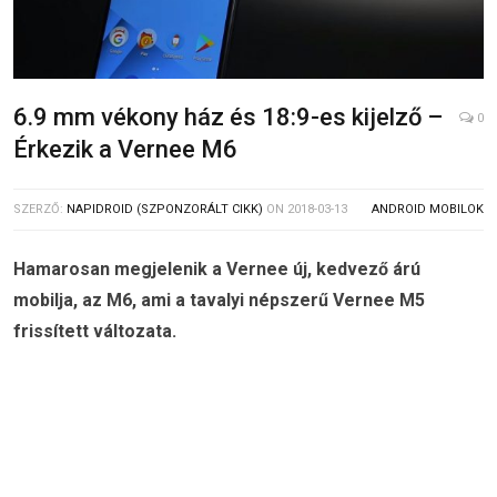
6.9 mm vékony ház és 18:9-es kijelző –
0
Érkezik a Vernee M6
SZERZŐ:
NAPIDROID (SZPONZORÁLT CIKK)
ON
2018-03-13
ANDROID MOBILOK
Hamarosan megjelenik a Vernee új, kedvező árú
mobilja, az M6, ami a tavalyi népszerű Vernee M5
frissített változata.