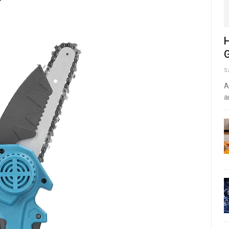
H
G
S
A
a