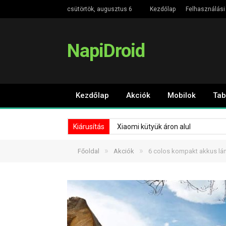
csütörtök, augusztus 6
Kezdőlap
Felhasználási 
NapiDroid
Kezdőlap
Akciók
Mobilok
Tab
Kiárusítás
Xiaomi kütyük áron alul
»
»
Főoldal
Akciók
6 colos kompakt akkus lán