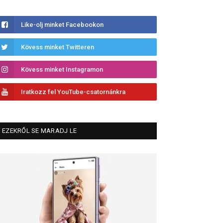
Like-olj minket Facebookon
Kövess minket Twitteren
Kövess minket Instagramon
Iratkozz fel YouTube-csatornánkra
EZEKRŐL SE MARADJ LE