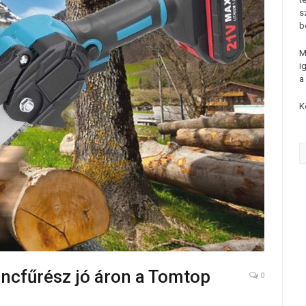
s
b
M
i
a
K
ncfűrész jó áron a Tomtop
0