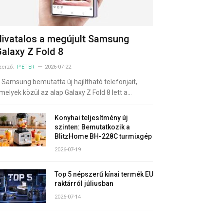
ivatalos a megújult Samsung
alaxy Z Fold 8
zerző:
PÉTER
2026-07-22
 Samsung bemutatta új hajlítható telefonjait,
melyek közül az alap Galaxy Z Fold 8 lett a…
Konyhai teljesítmény új
szinten: Bemutatkozik a
BlitzHome BH-228C turmixgép
2026-07-19
Top 5 népszerű kínai termék EU
raktárról júliusban
2026-07-14