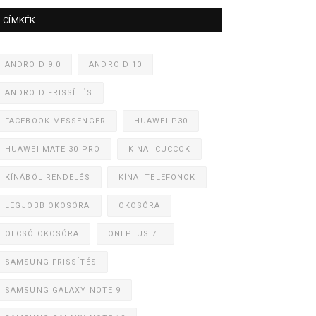
CÍMKÉK
ANDROID 9.0
ANDROID 10
ANDROID FRISSÍTÉS
FACEBOOK MESSENGER
HUAWEI P30
HUAWEI MATE 30 PRO
KÍNAI CUCCOK
KÍNÁBÓL RENDELÉS
KÍNAI TELEFONOK
LEGJOBB OKOSÓRA
OKOSÓRA
OLCSÓ OKOSÓRA
ONEPLUS 7T
SAMSUNG FRISSÍTÉS
SAMSUNG GALAXY NOTE 9