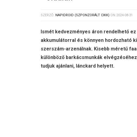
SZERZŐ:
NAPIDROID (SZPONZORÁLT CIKK)
ON
2024-08-31
Ismét kedvezményes áron rendelhető ez 
akkumulátorral és könnyen hordozható kiv
szerszám-arzenálnak. Kisebb méretű faa
különböző barkácsmunkák elvégzéséhez,
tudjuk ajánlani, lánckard helyett.