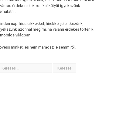
zámos érdekes elektronikai kütyüt igyekszünk
emutatni.
inden nap friss cikkekkel, hírekkel jelentkezünk,
gyekszünk azonnal megírni, ha valami érdekes történik
 mobilos világban.
övess minket, és nem maradsz le semmiről!