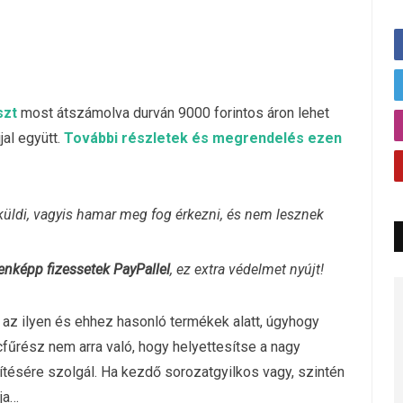
szt
most átszámolva durván 9000 forintos áron lehet
jal együtt.
További részletek és megrendelés ezen
küldi, vagyis hamar meg fog érkezni, és nem lesznek
nképp fizessetek PayPallel
, ez extra védelmet nyújt!
az ilyen és ehhez hasonló termékek alatt, úgyhogy
cfűrész nem arra való, hogy helyettesítse a nagy
ítésére szolgál. Ha kezdő sorozatgyilkos vagy, szintén
ja…