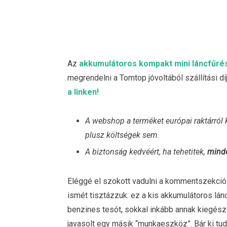
Az
akkumulátoros kompakt mini láncfűré
megrendelni a Tomtop jóvoltából szállítási díj
a linken!
A webshop a terméket európai raktárról 
plusz költségek sem.
A biztonság kedvéért, ha tehetitek,
minde
Eléggé el szokott vadulni a kommentszekció 
ismét tisztázzuk: ez a kis akkumulátoros lán
benzines tesót, sokkal inkább annak kiegész
javasolt egy másik “munkaeszköz”. Bár ki tud