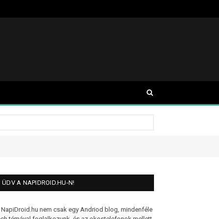
ÜDV A NAPIDROID.HU-N!
 NapiDroid.hu nem csak egy Andriod blog, mindenféle
ech témával foglalkozunk, és az okostelefonok mellett