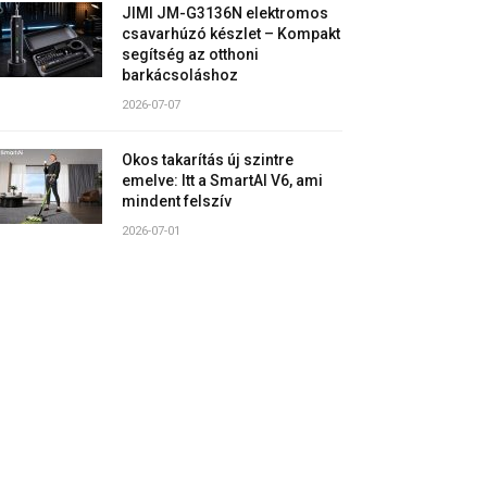
JIMI JM-G3136N elektromos
csavarhúzó készlet – Kompakt
segítség az otthoni
barkácsoláshoz
2026-07-07
Okos takarítás új szintre
emelve: Itt a SmartAI V6, ami
mindent felszív
2026-07-01