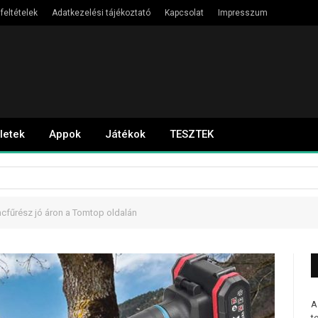
feltételek
Adatkezelési tájékoztató
Kapcsolat
Impresszum
letek
Appok
Játékok
TESZTEK
cfűrész jó áron a Tomtop oldalán
A
t