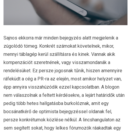
Sajnos ekkorra már minden bejegyzés alatt megjelenik a
zúgolódó tömeg. Konkrét számokat követelnek, mikor,
mennyi táblagép kerül szállításra és kinek. Vannak akik
kompenzációt szeretnének, vagy visszamondanák a
rendelésüket. Ez persze jogosnak tűnik, hiszen amennyire
ráfeküdt a cég a PR-ra az elején, most amikor helyzet van,
épp annyira visszahúzódik ezzel kapcsolatban. A blogon
nem válaszolnak a feltett kérdésekre, a lejárt határidők után
pedig több hetes hallgatásba burkolóznak, amit egy
bocsánatkérő de optimista bejegyzéssel oldanak fel,
persze konkrétumok közlése nélkül. A lincshangulaton az
sem segített sokat, hogy lelkes fórumozók ráakadtak egy