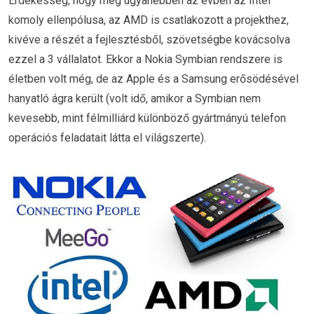
Érdekesség, hogy még ugyanebben az évben az Intel
komoly ellenpólusa, az AMD is csatlakozott a projekthez,
kivéve a részét a fejlesztésből, szövetségbe kovácsolva
ezzel a 3 vállalatot. Ekkor a Nokia Symbian rendszere is
életben volt még, de az Apple és a Samsung erősödésével
hanyatló ágra került (volt idő, amikor a Symbian nem
kevesebb, mint félmilliárd különböző gyártmányú telefon
operációs feladatait látta el világszerte).