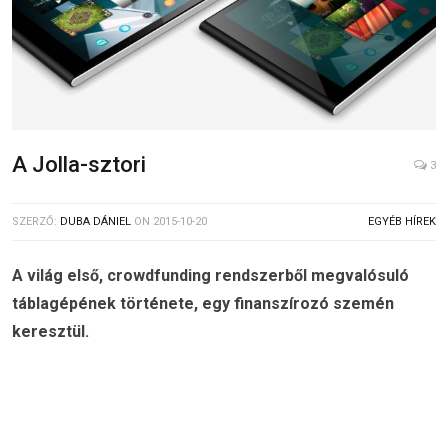
A Jolla-sztori
3
SZERZŐ:
DUBA DÁNIEL
ON
2015-10-20
EGYÉB HÍREK
A világ első, crowdfunding rendszerből megvalósuló
táblagépének története, egy finanszírozó szemén
keresztül.