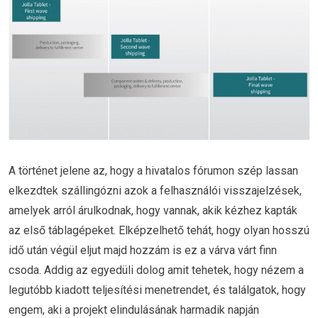
A történet jelene az, hogy a hivatalos fórumon szép lassan
elkezdtek szállingózni azok a felhasználói visszajelzések,
amelyek arról árulkodnak, hogy vannak, akik kézhez kapták
az első táblagépeket. Elképzelhető tehát, hogy olyan hosszú
idő után végül eljut majd hozzám is ez a várva várt finn
csoda. Addig az egyedüli dolog amit tehetek, hogy nézem a
legutóbb kiadott teljesítési menetrendet, és találgatok, hogy
engem, aki a projekt elindulásának harmadik napján