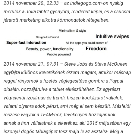
2014 november 20., 22:33 – az indiegogo.com-on nyakig
merülök a Jolla tablet gyönyörű, renderelt képei, és a csúcsra
járatott marketing alkotta körmondatok rétegeiben.
2014 november 21., 07:31 – Steve Jobs és Steve McQueen
egyfajta különös keverékének érzem magam, amikor másnap
reggel rányomok a fizetés véglegesítése gombra a Paypal
oldalán, hozzájárulva a tablet elkészültéhez. Ez egyrészt
végtelenül izgalmas és trendi, hiszen kockázatot vállalok,
valami olyanra adok pénzt, ami még el sem készült. Másfelől
részese vagyok a TEAM-nek, tevékenyen hozzájárulok
annak a finn vállalatnak a sikeréhez, aki 2015 májusában egy
iszonyú dögös táblagépet tesz majd le az asztalra. Még a