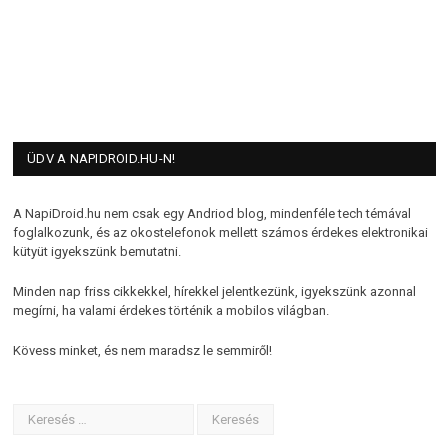
ÜDV A NAPIDROID.HU-N!
A NapiDroid.hu nem csak egy Andriod blog, mindenféle tech témával
foglalkozunk, és az okostelefonok mellett számos érdekes elektronikai
kütyüt igyekszünk bemutatni.
Minden nap friss cikkekkel, hírekkel jelentkezünk, igyekszünk azonnal
megírni, ha valami érdekes történik a mobilos világban.
Kövess minket, és nem maradsz le semmiről!