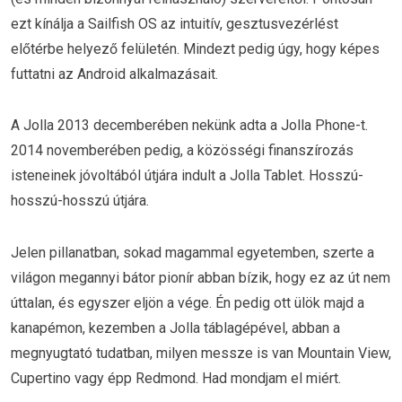
ezt kínálja a Sailfish OS az intuitív, gesztusvezérlést
előtérbe helyező felületén. Mindezt pedig úgy, hogy képes
futtatni az Android alkalmazásait.
A Jolla 2013 decemberében nekünk adta a Jolla Phone-t.
2014 novemberében pedig, a közösségi finanszírozás
isteneinek jóvoltából útjára indult a Jolla Tablet. Hosszú-
hosszú-hosszú útjára.
Jelen pillanatban, sokad magammal egyetemben, szerte a
világon megannyi bátor pionír abban bízik, hogy ez az út nem
úttalan, és egyszer eljön a vége. Én pedig ott ülök majd a
kanapémon, kezemben a Jolla táblagépével, abban a
megnyugtató tudatban, milyen messze is van Mountain View,
Cupertino vagy épp Redmond. Had mondjam el miért.