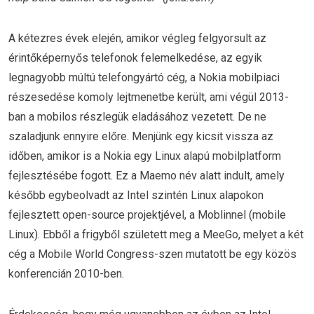
A kétezres évek elején, amikor végleg felgyorsult az
érintőképernyős telefonok felemelkedése, az egyik
legnagyobb múltú telefongyártó cég, a Nokia mobilpiaci
részesedése komoly lejtmenetbe került, ami végül 2013-
ban a mobilos részlegük eladásához vezetett. De ne
szaladjunk ennyire előre. Menjünk egy kicsit vissza az
időben, amikor is a Nokia egy Linux alapú mobilplatform
fejlesztésébe fogott. Ez a Maemo név alatt indult, amely
később egybeolvadt az Intel szintén Linux alapokon
fejlesztett open-source projektjével, a Moblinnel (mobile
Linux). Ebből a frigyből született meg a MeeGo, melyet a két
cég a Mobile World Congress-szen mutatott be egy közös
konferencián 2010-ben.