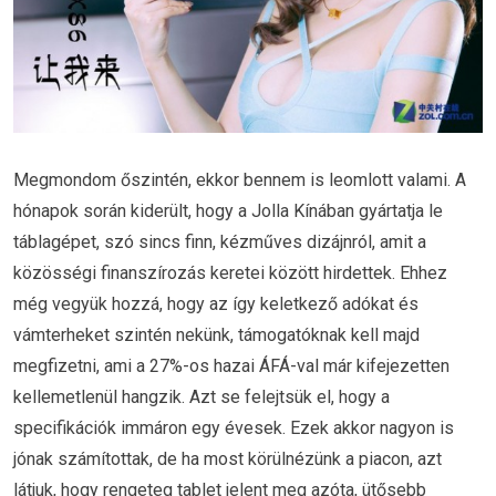
Megmondom őszintén, ekkor bennem is leomlott valami. A
hónapok során kiderült, hogy a Jolla Kínában gyártatja le
táblagépet, szó sincs finn, kézműves dizájnról, amit a
közösségi finanszírozás keretei között hirdettek. Ehhez
még vegyük hozzá, hogy az így keletkező adókat és
vámterheket szintén nekünk, támogatóknak kell majd
megfizetni, ami a 27%-os hazai ÁFÁ-val már kifejezetten
kellemetlenül hangzik. Azt se felejtsük el, hogy a
specifikációk immáron egy évesek. Ezek akkor nagyon is
jónak számítottak, de ha most körülnézünk a piacon, azt
látjuk, hogy rengeteg tablet jelent meg azóta, ütősebb