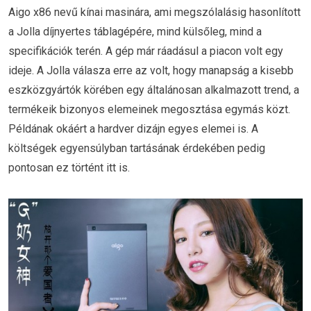
Aigo x86 nevű kínai masinára, ami megszólalásig hasonlított
a Jolla díjnyertes táblagépére, mind külsőleg, mind a
specifikációk terén. A gép már ráadásul a piacon volt egy
ideje. A Jolla válasza erre az volt, hogy manapság a kisebb
eszközgyártók körében egy általánosan alkalmazott trend, a
termékeik bizonyos elemeinek megosztása egymás közt.
Példának okáért a hardver dizájn egyes elemei is. A
költségek egyensúlyban tartásának érdekében pedig
pontosan ez történt itt is.