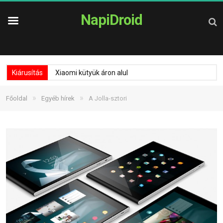
NapiDroid
Kiárusítás
Xiaomi kütyük áron alul
»
»
Főoldal
Egyéb hírek
A Jolla-sztori