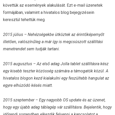
követtük az események alakulását. Ezt e-mail üzenetek
formájában, valamint a hivatalos blog bejegyzésein
keresztül tehettük meg.
2015 július – Nehézségekbe ütköztek az érintőképernyőt
illetően, valószínűleg a már így is megcsúszott szállítási
menetrendet sem tudják tartani.
2015 augusztus – Az első adag Jolla tablet szállításra kész
egy kisebb teszter közösség számára a támogatók közül. A
hivatalos blogon kezd kialakulni egy feszültebb hangulat az
egyre elhúzódó késés miatt.
2015 szeptember – Egy nagyobb OS update és az üzenet,
hogy egy újabb adag táblagép vár szállításra. Bejelentik, hogy
időrendi sorrendben elkezdik felvenni a kapcsolatot a