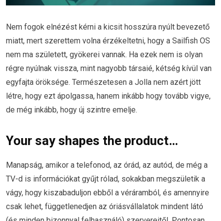
Nem fogok elnézést kérni a kicsit hosszúra nyúlt bevezető
miatt, mert szerettem volna érzékeltetni, hogy a Sailfish OS
nem ma született, gyökerei vannak. Ha ezek nem is olyan
régre nyúlnak vissza, mint nagyobb társaié, kétség kívül van
egyfajta öröksége. Természetesen a Jolla nem azért jött
létre, hogy ezt ápolgassa, hanem inkább hogy tovább vigye,
de még inkább, hogy új szintre emelje.
Your say shapes the product…
Manapság, amikor a telefonod, az órád, az autód, de még a
TV-d is információkat gyűjt rólad, sokakban megszületik a
vágy, hogy kiszabaduljon ebből a véráramból, és amennyire
csak lehet, függetlenedjen az óriásvállalatok mindent látó
(és minden bizonnyal felhasználó) szervereitől. Pontosan