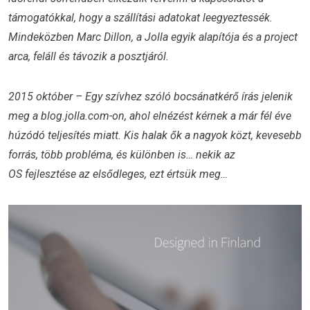
támogatókkal, hogy a szállítási adatokat leegyeztessék.
Mindeközben Marc Dillon, a Jolla egyik alapítója és a project
arca, feláll és távozik a posztjáról.
2015 október – Egy szívhez szóló bocsánatkérő írás jelenik
meg a blog.jolla.com-on, ahol elnézést kérnek a már fél éve
húzódó teljesítés miatt. Kis halak ők a nagyok közt, kevesebb
forrás, több probléma, és különben is… nekik az
OS fejlesztése az elsődleges, ezt értsük meg…