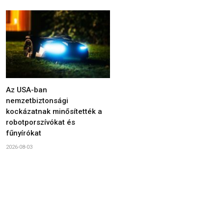
Az USA-ban
nemzetbiztonsági
kockázatnak minősítették a
robotporszívókat és
fűnyírókat
2026-08-03