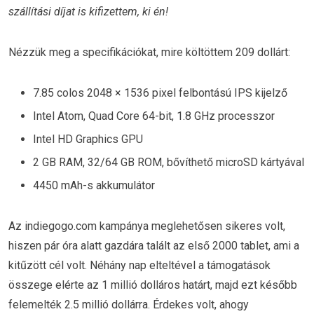
szállítási díjat is kifizettem, ki én!
Nézzük meg a specifikációkat, mire költöttem 209 dollárt:
7.85 colos 2048 × 1536 pixel felbontású IPS kijelző
Intel Atom, Quad Core 64-bit, 1.8 GHz processzor
Intel HD Graphics GPU
2 GB RAM, 32/64 GB ROM, bővíthető microSD kártyával
4450 mAh-s akkumulátor
Az indiegogo.com kampánya meglehetősen sikeres volt,
hiszen pár óra alatt gazdára talált az első 2000 tablet, ami a
kitűzött cél volt. Néhány nap elteltével a támogatások
összege elérte az 1 millió dolláros határt, majd ezt később
felemelték 2.5 millió dollárra. Érdekes volt, ahogy