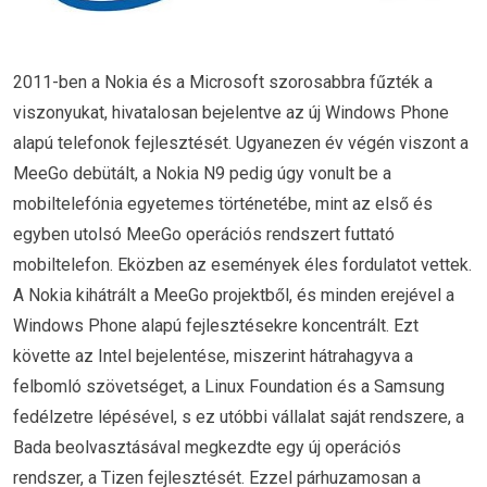
2011-ben a Nokia és a Microsoft szorosabbra fűzték a
viszonyukat, hivatalosan bejelentve az új Windows Phone
alapú telefonok fejlesztését. Ugyanezen év végén viszont a
MeeGo debütált, a Nokia N9 pedig úgy vonult be a
mobiltelefónia egyetemes történetébe, mint az első és
egyben utolsó MeeGo operációs rendszert futtató
mobiltelefon. Eközben az események éles fordulatot vettek.
A Nokia kihátrált a MeeGo projektből, és minden erejével a
Windows Phone alapú fejlesztésekre koncentrált. Ezt
követte az Intel bejelentése, miszerint hátrahagyva a
felbomló szövetséget, a Linux Foundation és a Samsung
fedélzetre lépésével, s ez utóbbi vállalat saját rendszere, a
Bada beolvasztásával megkezdte egy új operációs
rendszer, a Tizen fejlesztését. Ezzel párhuzamosan a