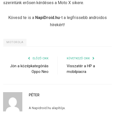
szerintünk erősen kérdéses a Moto X sikere.
Kövesd te is a
NapiDroid.hu
-t a legfrissebb androidos
hírekért!
MOTOROLA
ELŐZŐ CIKK
KÖVETKEZŐ CIKK
Jön a középkategóriás
Visszatér a HP a
Oppo Neo
mobilpiacra
PÉTER
A Napidroid.hu alapítója.