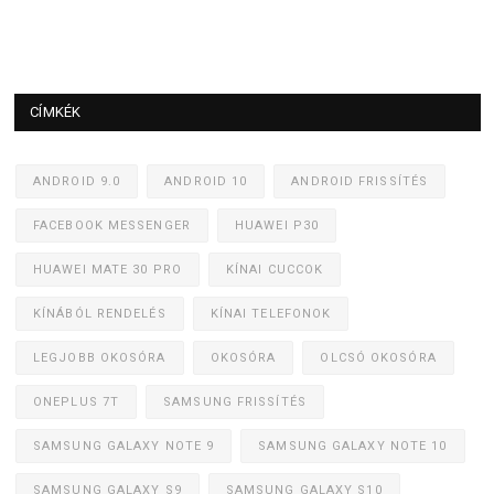
CÍMKÉK
ANDROID 9.0
ANDROID 10
ANDROID FRISSÍTÉS
FACEBOOK MESSENGER
HUAWEI P30
HUAWEI MATE 30 PRO
KÍNAI CUCCOK
KÍNÁBÓL RENDELÉS
KÍNAI TELEFONOK
LEGJOBB OKOSÓRA
OKOSÓRA
OLCSÓ OKOSÓRA
ONEPLUS 7T
SAMSUNG FRISSÍTÉS
SAMSUNG GALAXY NOTE 9
SAMSUNG GALAXY NOTE 10
SAMSUNG GALAXY S9
SAMSUNG GALAXY S10