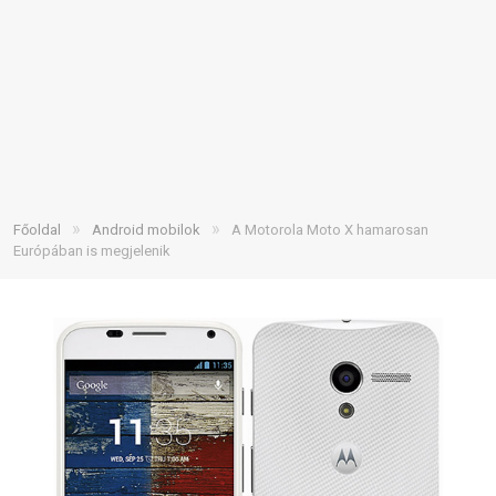
»
»
Főoldal
Android mobilok
A Motorola Moto X hamarosan
Európában is megjelenik