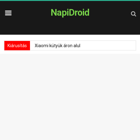
NapiDroid
Kiárusítás
Xiaomi kütyük áron alul