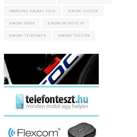
SAMSUNG GALAXY FOLD
XIAOMI CUCCOK
XIAOMI HÍREK
XIAOMI MI NOTE 10
XIAOMI TELEFONOK
XIAOMI TESZTEK