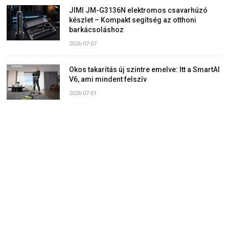
JIMI JM-G3136N elektromos csavarhúzó
készlet – Kompakt segítség az otthoni
barkácsoláshoz
2026-07-07
Okos takarítás új szintre emelve: Itt a SmartAI
V6, ami mindent felszív
2026-07-01