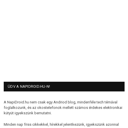
ÜDV A NAPIDROID.HU-N!
A NapiDroid.hu nem csak egy Andriod blog, mindenféle tech témával
foglalkozunk, és az okostelefonok mellett számos érdekes elektronikai
kütyüt igyekszünk bemutatni.
Minden nap friss cikkekkel, hírekkel jelentkezünk, igyekszünk azonnal