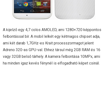
A kijelző egy 4,7 colos AMOLED, ami 1280×720 képpontos
felbontással bír. A mobil lelkét egy kétmagos chipset adja,
ami két darab 1,7GHz-es Krait processzormagot jelent
Adreno 320-as GPU-val. Ehhez társul még 2GB RAM és 16
vagy 32GB belső tárhely. A kamera felbontása 10MPx, ami
ha minden igaz kevés fénynél is elfogadható képet csinál.