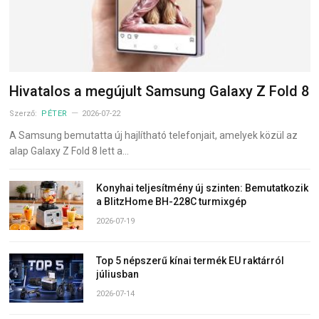
Hivatalos a megújult Samsung Galaxy Z Fold 8
Szerző:
PÉTER
2026-07-22
A Samsung bemutatta új hajlítható telefonjait, amelyek közül az
alap Galaxy Z Fold 8 lett a…
Konyhai teljesítmény új szinten: Bemutatkozik
a BlitzHome BH-228C turmixgép
2026-07-19
Top 5 népszerű kínai termék EU raktárról
júliusban
2026-07-14