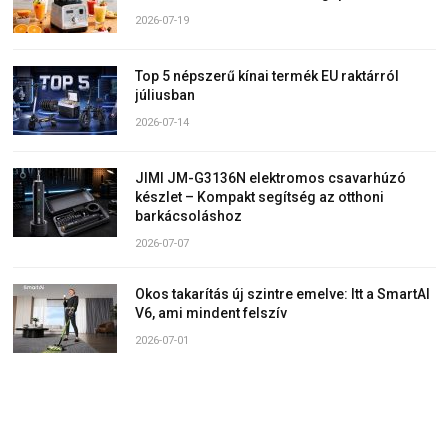
2026-07-19
Top 5 népszerű kínai termék EU raktárról
júliusban
2026-07-14
JIMI JM-G3136N elektromos csavarhúzó
készlet – Kompakt segítség az otthoni
barkácsoláshoz
2026-07-07
Okos takarítás új szintre emelve: Itt a SmartAI
V6, ami mindent felszív
2026-07-01