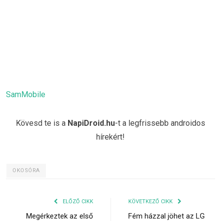
SamMobile
Kövesd te is a
NapiDroid.hu
-t a legfrissebb androidos
hírekért!
OKOSÓRA
ELŐZŐ CIKK
KÖVETKEZŐ CIKK
Megérkeztek az első
Fém házzal jöhet az LG