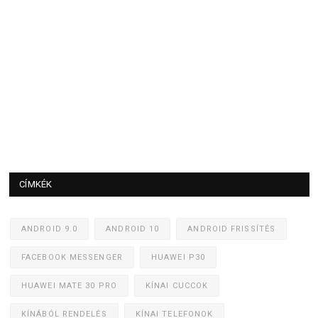
CÍMKÉK
ANDROID 9.0
ANDROID 10
ANDROID FRISSÍTÉS
FACEBOOK MESSENGER
HUAWEI P30
HUAWEI MATE 30 PRO
KÍNAI CUCCOK
KÍNÁBÓL RENDELÉS
KÍNAI TELEFONOK