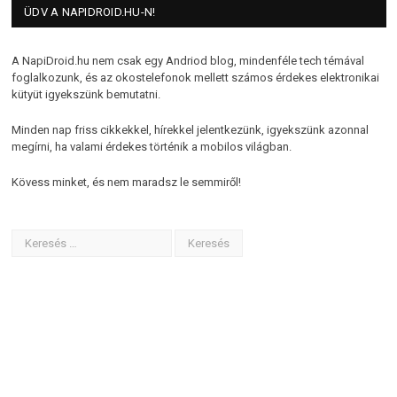
ÜDV A NAPIDROID.HU-N!
A NapiDroid.hu nem csak egy Andriod blog, mindenféle tech témával
foglalkozunk, és az okostelefonok mellett számos érdekes elektronikai
kütyüt igyekszünk bemutatni.
Minden nap friss cikkekkel, hírekkel jelentkezünk, igyekszünk azonnal
megírni, ha valami érdekes történik a mobilos világban.
Kövess minket, és nem maradsz le semmiről!