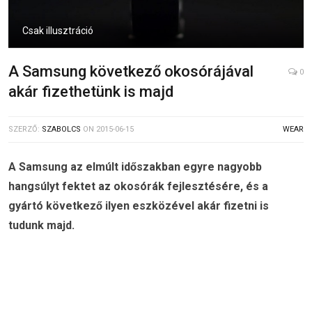
Csak illusztráció
A Samsung következő okosórájával
0
akár fizethetünk is majd
SZERZŐ:
SZABOLCS
ON
2015-06-15
WEAR
A Samsung az elmúlt időszakban egyre nagyobb
hangsúlyt fektet az okosórák fejlesztésére, és a
gyártó következő ilyen eszközével akár fizetni is
tudunk majd.