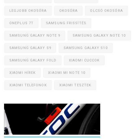
LEGJOBB OKOSÓRA
OKOSÓRA
OLCSÓ OKOSÓRA
ONEPLUS 7T
SAMSUNG FRISSÍTÉS
SAMSUNG GALAXY NOTE 9
SAMSUNG GALAXY NOTE 10
SAMSUNG GALAXY S9
SAMSUNG GALAXY S10
SAMSUNG GALAXY FOLD
XIAOMI CUCCOK
XIAOMI HÍREK
XIAOMI MI NOTE 10
XIAOMI TELEFONOK
XIAOMI TESZTEK