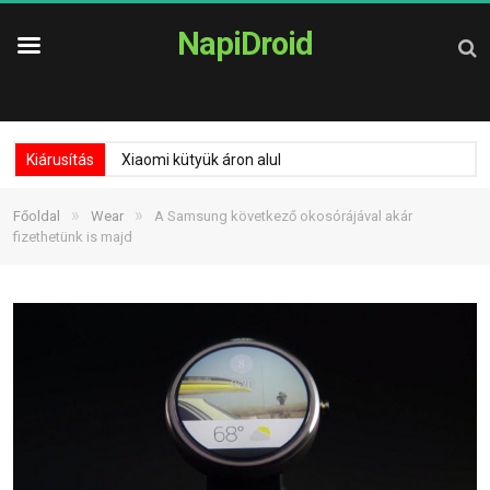
NapiDroid
Kiárusítás
Xiaomi kütyük áron alul
»
»
Főoldal
Wear
A Samsung következő okosórájával akár
fizethetünk is majd