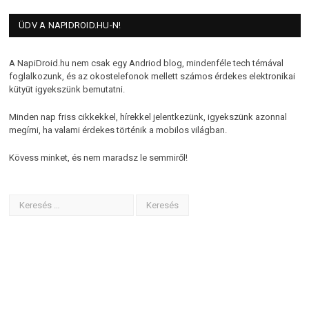
ÜDV A NAPIDROID.HU-N!
A NapiDroid.hu nem csak egy Andriod blog, mindenféle tech témával
foglalkozunk, és az okostelefonok mellett számos érdekes elektronikai
kütyüt igyekszünk bemutatni.
Minden nap friss cikkekkel, hírekkel jelentkezünk, igyekszünk azonnal
megírni, ha valami érdekes történik a mobilos világban.
Kövess minket, és nem maradsz le semmiről!