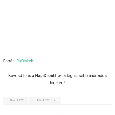
Forrás:
DxOMark
Kövesd te is a
NapiDroid.hu
-t a legfrissebb androidos
hírekért!
HUAWEI P20
HUAWEI P20 PRO