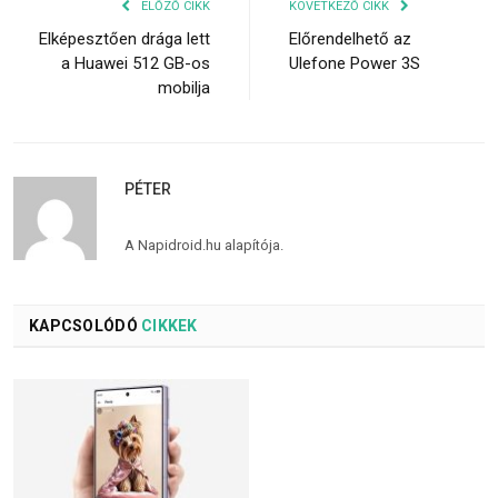
ELŐZŐ CIKK
KÖVETKEZŐ CIKK
Elképesztően drága lett
Előrendelhető az
a Huawei 512 GB-os
Ulefone Power 3S
mobilja
PÉTER
A Napidroid.hu alapítója.
KAPCSOLÓDÓ
CIKKEK