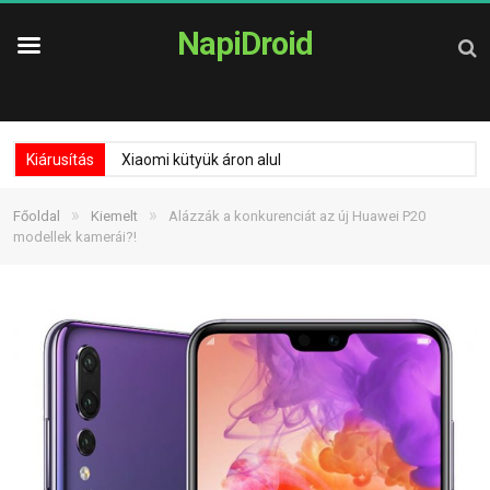
NapiDroid
Kiárusítás
Xiaomi kütyük áron alul
»
»
Főoldal
Kiemelt
Alázzák a konkurenciát az új Huawei P20
modellek kamerái?!