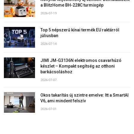
a BlitzHome BH-228C turmixgép
2026-07-19
Top 5 népszerű kínai termék EU raktárról
júliusban
2026-07-14
JIMI JM-G3136N elektromos csavarhúzó
készlet – Kompakt segítség az otthoni
barkácsoláshoz
2026-07-07
Okos takarítás új szintre emelve: Itt a SmartAI
V6, ami mindent felszív
2026-07-01