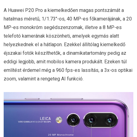
A Huawei P20 Pro a kiemelkedően magas pontszámát a
hatalmas méretű, 1/1.73″-os, 40 MP-es főkamerájának, a 20
MP-es monokróm segédszenzornak, illetve a 8 MP-es
telefotó kamerának köszönheti, amelyek egymás alatt
helyezkednek el a hátlapon. Ezekkel állítólag kiemelkedő
éjszakai fotók készíthetők, a dinamikatartomány pedig az
eddigi legjobb, amit mobilos kamera produkált. Ezeken túl
említést érdemel még a 960 fps-es lassítás, a 3x-os optikai
zoom, valamint a rengeteg AI funkció.