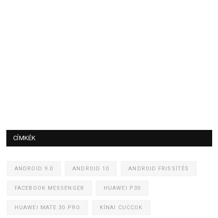
CÍMKÉK
ANDROID 9.0
ANDROID 10
ANDROID FRISSÍTÉS
FACEBOOK MESSENGER
HUAWEI P30
HUAWEI MATE 30 PRO
KÍNAI CUCCOK