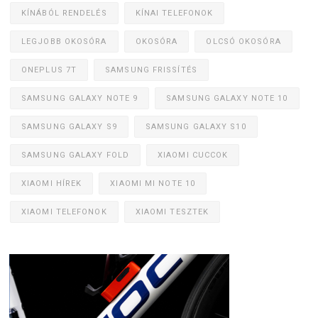
KÍNÁBÓL RENDELÉS
KÍNAI TELEFONOK
LEGJOBB OKOSÓRA
OKOSÓRA
OLCSÓ OKOSÓRA
ONEPLUS 7T
SAMSUNG FRISSÍTÉS
SAMSUNG GALAXY NOTE 9
SAMSUNG GALAXY NOTE 10
SAMSUNG GALAXY S9
SAMSUNG GALAXY S10
SAMSUNG GALAXY FOLD
XIAOMI CUCCOK
XIAOMI HÍREK
XIAOMI MI NOTE 10
XIAOMI TELEFONOK
XIAOMI TESZTEK