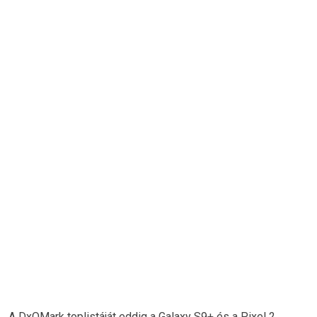
A DxOMark toplistáját eddig a Galaxy S9+ és a Pixel 2