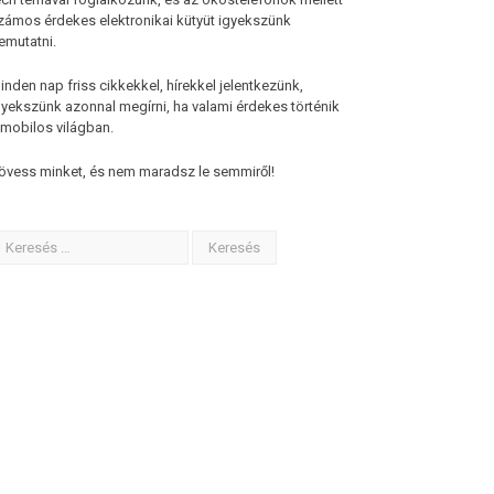
zámos érdekes elektronikai kütyüt igyekszünk
emutatni.
inden nap friss cikkekkel, hírekkel jelentkezünk,
gyekszünk azonnal megírni, ha valami érdekes történik
 mobilos világban.
övess minket, és nem maradsz le semmiről!