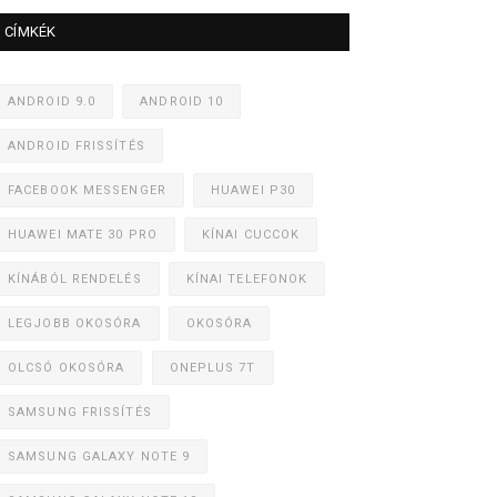
CÍMKÉK
ANDROID 9.0
ANDROID 10
ANDROID FRISSÍTÉS
FACEBOOK MESSENGER
HUAWEI P30
HUAWEI MATE 30 PRO
KÍNAI CUCCOK
KÍNÁBÓL RENDELÉS
KÍNAI TELEFONOK
LEGJOBB OKOSÓRA
OKOSÓRA
OLCSÓ OKOSÓRA
ONEPLUS 7T
SAMSUNG FRISSÍTÉS
SAMSUNG GALAXY NOTE 9