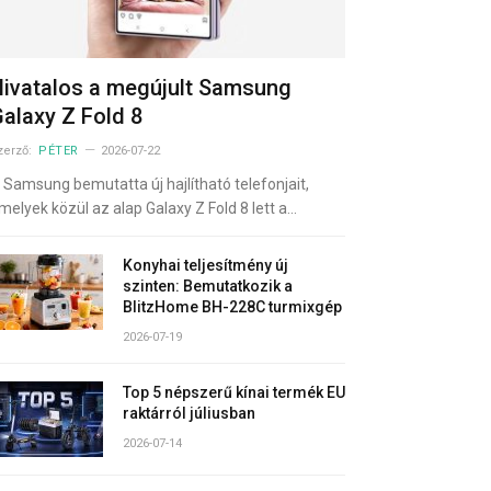
ivatalos a megújult Samsung
alaxy Z Fold 8
zerző:
PÉTER
2026-07-22
 Samsung bemutatta új hajlítható telefonjait,
melyek közül az alap Galaxy Z Fold 8 lett a…
Konyhai teljesítmény új
szinten: Bemutatkozik a
BlitzHome BH-228C turmixgép
2026-07-19
Top 5 népszerű kínai termék EU
raktárról júliusban
2026-07-14