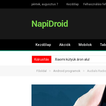
péntek, augusztus 7
Kezdőlap
Felhasználási fel
NapiDroid
Kezdőlap
Akciók
Mobilok
Tab
Kiárusítás
Xiaomi kütyük áron alul
»
»
Főoldal
Android programok
Audials Radio