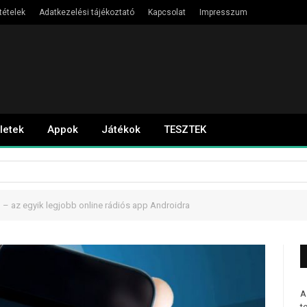
tételek
Adatkezelési tájékoztató
Kapcsolat
Impresszum
letek
Appok
Játékok
TESZTEK
 – az egyik legjobb online rádiós app Androidra
A
t