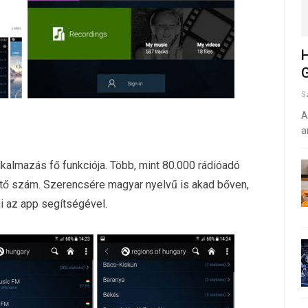
H
G
S
A
a
alkalmazás fő funkciója. Több, mint 80.000 rádióadó
ztő szám. Szerencsére magyar nyelvű is akad bőven,
ni az app segítségével.