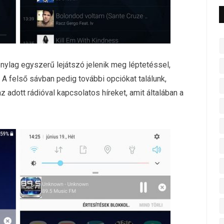
onylag egyszerű lejátszó jelenik meg léptetéssel,
 A felső sávban pedig további opciókat találunk,
az adott rádióval kapcsolatos híreket, amit általában a