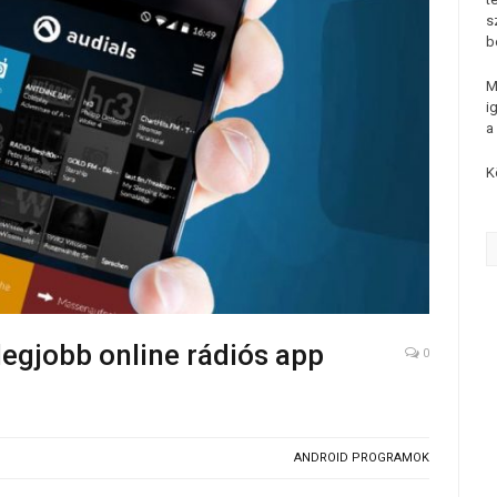
s
b
M
i
a
K
legjobb online rádiós app
0
ANDROID PROGRAMOK