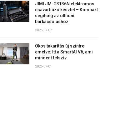
JIMI JM-G3136N elektromos
csavarhúzó készlet – Kompakt
segítség az otthoni
barkácsoláshoz
2026-07-07
Okos takarítás új szintre
emelve: Itt a SmartAI V6, ami
mindent felszív
2026-07-01