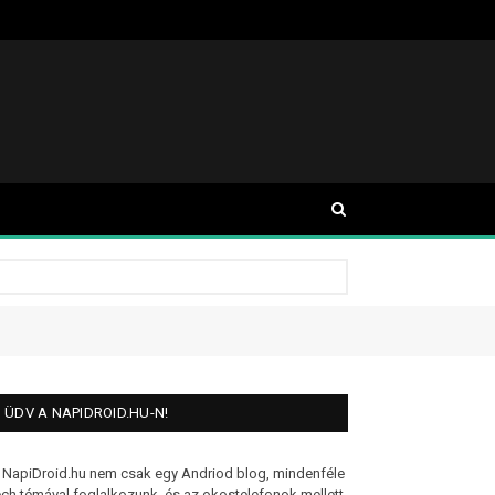
ÜDV A NAPIDROID.HU-N!
 NapiDroid.hu nem csak egy Andriod blog, mindenféle
ech témával foglalkozunk, és az okostelefonok mellett