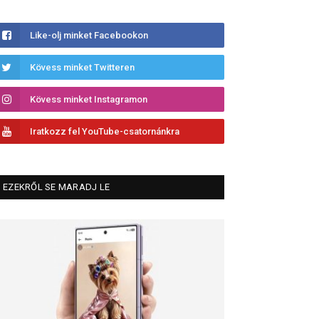
Like-olj minket Facebookon
Kövess minket Twitteren
Kövess minket Instagramon
Iratkozz fel YouTube-csatornánkra
EZEKRŐL SE MARADJ LE