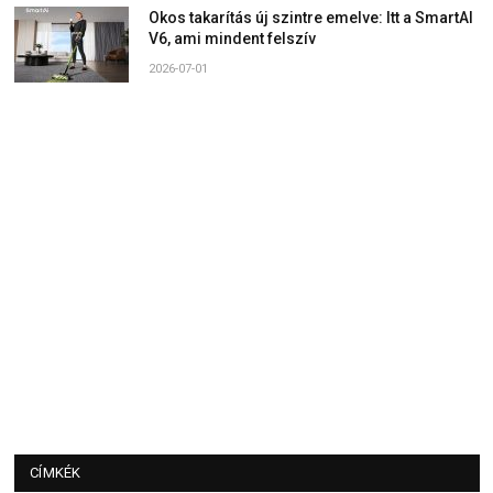
Okos takarítás új szintre emelve: Itt a SmartAI
V6, ami mindent felszív
2026-07-01
CÍMKÉK