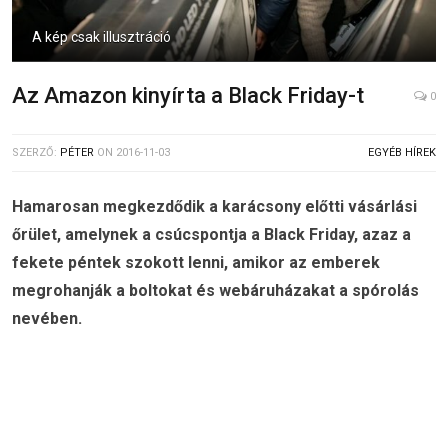
A kép csak illusztráció
Az Amazon kinyírta a Black Friday-t
0
SZERZŐ:
PÉTER
ON
2016-11-03
EGYÉB HÍREK
Hamarosan megkezdődik a karácsony előtti vásárlási
őrület, amelynek a csúcspontja a Black Friday, azaz a
fekete péntek szokott lenni, amikor az emberek
megrohanják a boltokat és webáruházakat a spórolás
nevében.