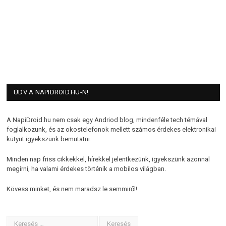
ÜDV A NAPIDROID.HU-N!
A NapiDroid.hu nem csak egy Andriod blog, mindenféle tech témával
foglalkozunk, és az okostelefonok mellett számos érdekes elektronikai
kütyüt igyekszünk bemutatni.
Minden nap friss cikkekkel, hírekkel jelentkezünk, igyekszünk azonnal
megírni, ha valami érdekes történik a mobilos világban.
Kövess minket, és nem maradsz le semmiről!