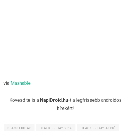
via
Mashable
Kövesd te is a
NapiDroid.hu
-t a legfrissebb androidos
hírekért!
BLACK FRIDAY
BLACK FRIDAY 2016
BLACK FRIDAY AKCIÓ