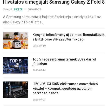
Hivatalos a megújult Samsung Galaxy Z Fold 8
Szerző:
PÉTER
2026-07-22
A Samsung bemutatta új hajlítható telefonjait, amelyek közül az
alap Galaxy Z Fold 8 lett a…
Konyhai teljesítmény új szinten: Bemutatkozik
a BlitzHome BH-228C turmixgép
2026-07-19
Top 5 népszerű kínai termék EU raktárról
júliusban
2026-07-14
JIMI JM-G3136N elektromos csavarhúzó
készlet – Kompakt segítség az otthoni
barkácsoláshoz
2026-07-07