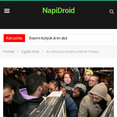
NapiDroid
Kiárusítás
Xiaomi kütyük áron alul
»
»
Főoldal
Egyéb hírek
Az Amazon kinyírta a Black Friday-t