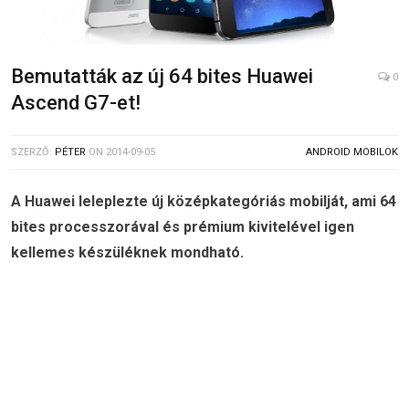
Bemutatták az új 64 bites Huawei
0
Ascend G7-et!
SZERZŐ:
PÉTER
ON
2014-09-05
ANDROID MOBILOK
A Huawei leleplezte új középkategóriás mobilját, ami 64
bites processzorával és prémium kivitelével igen
kellemes készüléknek mondható.