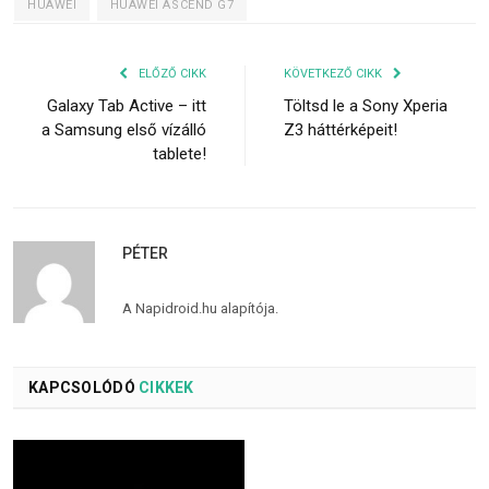
HUAWEI
HUAWEI ASCEND G7
ELŐZŐ CIKK
KÖVETKEZŐ CIKK
Galaxy Tab Active – itt
Töltsd le a Sony Xperia
a Samsung első vízálló
Z3 háttérképeit!
tablete!
PÉTER
A Napidroid.hu alapítója.
KAPCSOLÓDÓ
CIKKEK