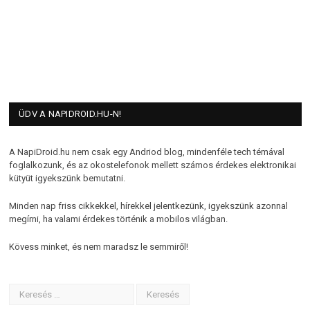
ÜDV A NAPIDROID.HU-N!
A NapiDroid.hu nem csak egy Andriod blog, mindenféle tech témával
foglalkozunk, és az okostelefonok mellett számos érdekes elektronikai
kütyüt igyekszünk bemutatni.
Minden nap friss cikkekkel, hírekkel jelentkezünk, igyekszünk azonnal
megírni, ha valami érdekes történik a mobilos világban.
Kövess minket, és nem maradsz le semmiről!