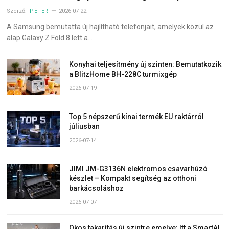
Szerző:
PÉTER
2026-07-22
A Samsung bemutatta új hajlítható telefonjait, amelyek közül az
alap Galaxy Z Fold 8 lett a…
Konyhai teljesítmény új szinten: Bemutatkozik
a BlitzHome BH-228C turmixgép
2026-07-19
Top 5 népszerű kínai termék EU raktárról
júliusban
2026-07-14
JIMI JM-G3136N elektromos csavarhúzó
készlet – Kompakt segítség az otthoni
barkácsoláshoz
2026-07-07
Okos takarítás új szintre emelve: Itt a SmartAI