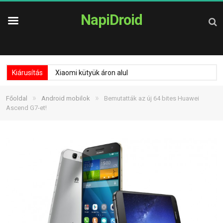
NapiDroid
Kiárusítás
Xiaomi kütyük áron alul
»
»
Főoldal
Android mobilok
Bemutatták az új 64 bites Huawei
Ascend G7-et!