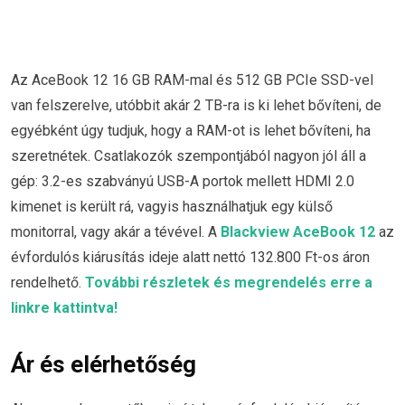
Az AceBook 12 16 GB RAM-mal és 512 GB PCIe SSD-vel
van felszerelve, utóbbit akár 2 TB-ra is ki lehet bővíteni, de
egyébként úgy tudjuk, hogy a RAM-ot is lehet bővíteni, ha
szeretnétek. Csatlakozók szempontjából nagyon jól áll a
gép: 3.2-es szabványú USB-A portok mellett HDMI 2.0
kimenet is került rá, vagyis használhatjuk egy külső
monitorral, vagy akár a tévével. A
Blackview AceBook 12
az
évfordulós kiárusítás ideje alatt nettó 132.800 Ft-os áron
rendelhető.
További részletek és megrendelés erre a
linkre kattintva!
Ár és elérhetőség