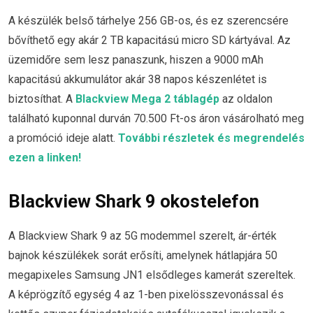
A készülék belső tárhelye 256 GB-os, és ez szerencsére
bővíthető egy akár 2 TB kapacitású micro SD kártyával. Az
üzemidőre sem lesz panaszunk, hiszen a 9000 mAh
kapacitású akkumulátor akár 38 napos készenlétet is
biztosíthat. A
Blackview Mega 2 táblagép
az oldalon
található kuponnal durván 70.500 Ft-os áron vásárolható meg
a promóció ideje alatt.
További részletek és megrendelés
ezen a linken!
Blackview Shark 9 okostelefon
A Blackview Shark 9 az 5G modemmel szerelt, ár-érték
bajnok készülékek sorát erősíti, amelynek hátlapjára 50
megapixeles Samsung JN1 elsődleges kamerát szereltek.
A képrögzítő egység 4 az 1-ben pixelösszevonással és