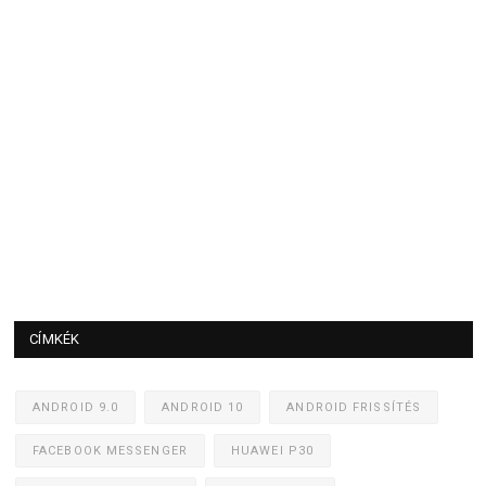
CÍMKÉK
ANDROID 9.0
ANDROID 10
ANDROID FRISSÍTÉS
FACEBOOK MESSENGER
HUAWEI P30