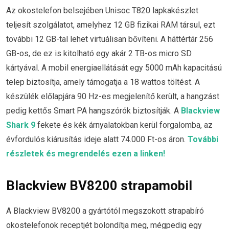
Az okostelefon belsejében Unisoc T820 lapkakészlet
teljesít szolgálatot, amelyhez 12 GB fizikai RAM társul, ezt
további 12 GB-tal lehet virtuálisan bővíteni. A háttértár 256
GB-os, de ez is kitolható egy akár 2 TB-os micro SD
kártyával. A mobil energiaellátását egy 5000 mAh kapacitású
telep biztosítja, amely támogatja a 18 wattos töltést. A
készülék előlapjára 90 Hz-es megjelenítő került, a hangzást
pedig kettős Smart PA hangszórók biztosítják. A
Blackview
Shark 9
fekete és kék árnyalatokban kerül forgalomba, az
évfordulós kiárusítás ideje alatt 74.000 Ft-os áron.
További
részletek és megrendelés ezen a linken!
Blackview BV8200 strapamobil
A Blackview BV8200 a gyártótól megszokott strapabíró
okostelefonok receptjét bolondítja meg, mégpedig egy