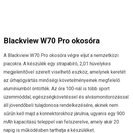
Blackview W70 Pro okosóra
A Blackview W70 Pro okosóra végre eljut a nemzetközi
piacokra. A készülék egy strapabíró, 2,01 hüvelykes
megjelenítővel szerelt viselhető eszköz, amelynek keretét
az űrhajógyártás minőségi követelményeinek megfelelő
alumíniumból öntötték. Az óra 100-nál is több sport
üzemmóddal, egészségkövetéssel és alvásmonitorozással
áll jövendőbeli tulajdonosa rendelkezésére, akinek nem
sűrűn kell majd a konnektorokhoz járulnia, ugyanis egy 900
mAh kapacitású teleppel van felszerelve, amely akár 20
napig is működésben tarthatja a készüléket.