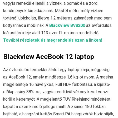
vagyis remekül ellenáll a víznek, a pornak és a zord
körülmények támadásainak. Másfél méter mély vízben
történő lubickolás, illetve 1,2 méteres zuhanások meg sem
kottyannak a mobilnak. A
Blackview BV8200
az évfordulós
kiárusítás ideje alatt 113 ezer Ft-os áron rendelhető.
További részletek és megrendelés ezen a linken!
Blackview AceBook 12 laptop
Az évfordulós termékkínálatot egy laptop zárja, mégpedig
az AceBook 12, amely mindössze 1,6 kg-ot nyom. A masina
megjelenítője 16 hüvelykes, Full HD+ felbontású, a kijelző-
előlap arány 88%-os, vagyis rendkívül vékony keret veszi
körül a képernyőt. A megjelenítő TÜV Rheinland minősítést
kapott a szemkímélő jellege miatt. A zsanér 180 fokban
hajtható, a hangzást kettős Smart PA hangszórók biztosítják,