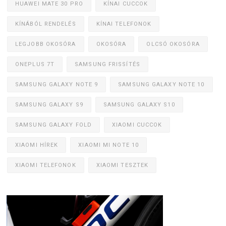
HUAWEI MATE 30 PRO
KÍNAI CUCCOK
KÍNÁBÓL RENDELÉS
KÍNAI TELEFONOK
LEGJOBB OKOSÓRA
OKOSÓRA
OLCSÓ OKOSÓRA
ONEPLUS 7T
SAMSUNG FRISSÍTÉS
SAMSUNG GALAXY NOTE 9
SAMSUNG GALAXY NOTE 10
SAMSUNG GALAXY S9
SAMSUNG GALAXY S10
SAMSUNG GALAXY FOLD
XIAOMI CUCCOK
XIAOMI HÍREK
XIAOMI MI NOTE 10
XIAOMI TELEFONOK
XIAOMI TESZTEK