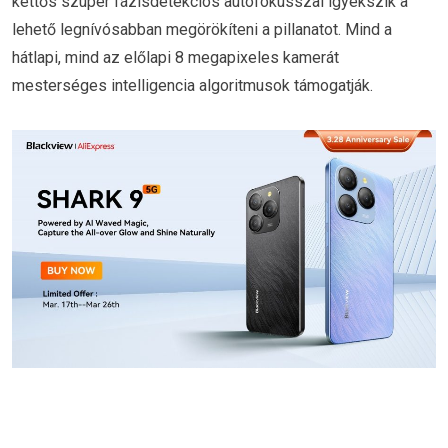
kettős szuper fázisdetekciós autofókusszal igyekszik a
lehető legnívósabban megörökíteni a pillanatot. Mind a
hátlapi, mind az előlapi 8 megapixeles kamerát
mesterséges intelligencia algoritmusok támogatják.