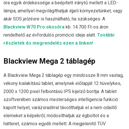
óra egyik érdekessége a beépített iránytű mellett a LED-
lámpa, amellyel megvilágíthatjuk éjjeli környezetünket, vagy
akár SOS jelzésre is használható, ha szükséges. A
Blackview W70 Pro okosóra
kb. 14.700 Ft-os áron
rendelhető az évfordulós promóció ideje alatt.
További
részletek és megrendelés ezen a linken!
Blackview Mega 2 táblagép
A Blackview Mega 2 táblagép egy mindössze 8 mm vastag,
vékony kialakítású tablet, amelynek előlapját 12 hüvelykes,
2000 x 1200 pixel felbontású IPS kijelző borítja. A tablet
szoftverében számos mesterséges intelligencia funkció
kapott helyet, varázsradírral távolíthatjuk el a nem odaillő
elemeket a képekről, módosíthatjuk az égboltot és a
hátteret, számos egyéb mellett. A megjelenítő TÜV