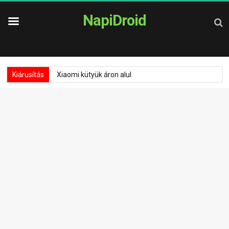
NapiDroid
Kiárusítás
Xiaomi kütyük áron alul