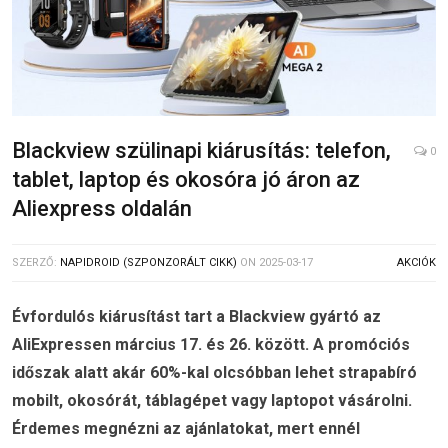
Blackview szülinapi kiárusítás: telefon,
0
tablet, laptop és okosóra jó áron az
Aliexpress oldalán
SZERZŐ:
NAPIDROID (SZPONZORÁLT CIKK)
ON
2025-03-17
AKCIÓK
Évfordulós kiárusítást tart a Blackview gyártó az
AliExpressen március 17. és 26. között. A promóciós
időszak alatt akár 60%-kal olcsóbban lehet strapabíró
mobilt, okosórát, táblagépet vagy laptopot vásárolni.
Érdemes megnézni az ajánlatokat, mert ennél