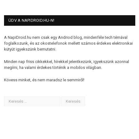
ÜDV A NAPIDROID.HU-N!
A NapiDroid.hu nem csak egy Andriod blog, mindenféle tech témával
foglalkozunk, és az okostelefonok mellett számos érdekes elektronikai
kütyüt igyekszünk bemutatni.
Minden nap friss cikkekkel, hírekkel jelentkezünk, igyekszünk azonnal
megírni, ha valami érdekes történik a mobilos világban.
Kövess minket, és nem maradsz le semmiről!