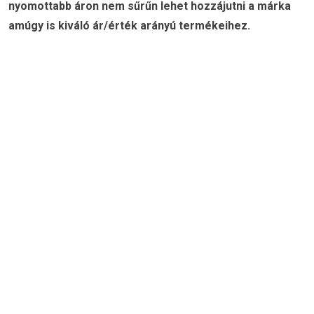
nyomottabb áron nem sűrűn lehet hozzájutni a márka
amúgy is kiváló ár/érték arányú termékeihez.