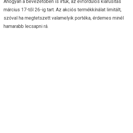
Ahogyan a bevezetőben is írtuk, az évfordulós kiárusítás
március 17-től 26-ig tart. Az akciós termékkínálat limitált,
szóval ha megtetszett valamelyik portéka, érdemes minél
hamarabb lecsapni rá.