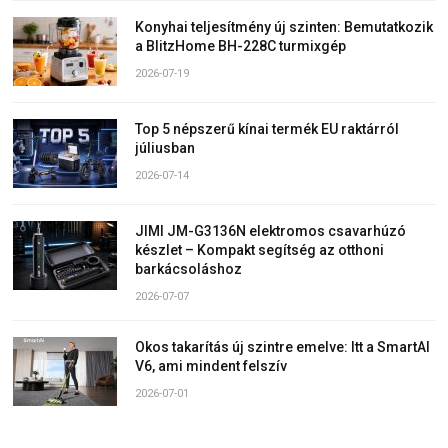
Konyhai teljesítmény új szinten: Bemutatkozik
a BlitzHome BH-228C turmixgép
2026-07-19
Top 5 népszerű kínai termék EU raktárról
júliusban
2026-07-14
JIMI JM-G3136N elektromos csavarhúzó
készlet – Kompakt segítség az otthoni
barkácsoláshoz
2026-07-07
Okos takarítás új szintre emelve: Itt a SmartAI
V6, ami mindent felszív
2026-07-01