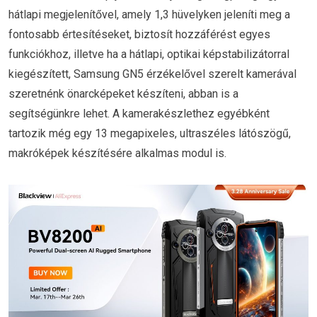
hátlapi megjelenítővel, amely 1,3 hüvelyken jeleníti meg a
fontosabb értesítéseket, biztosít hozzáférést egyes
funkciókhoz, illetve ha a hátlapi, optikai képstabilizátorral
kiegészített, Samsung GN5 érzékelővel szerelt kamerával
szeretnénk önarcképeket készíteni, abban is a
segítségünkre lehet. A kamerakészlethez egyébként
tartozik még egy 13 megapixeles, ultraszéles látószögű,
makróképek készítésére alkalmas modul is.