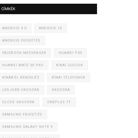
CÍMKÉK
ANDROID 9.0
ANDROID 10
ANDROID FRISSÍTÉS
FACEBOOK MESSENGER
HUAWEI P30
HUAWEI MATE 30 PRO
KÍNAI CUCCOK
KÍNÁBÓL RENDELÉS
KÍNAI TELEFONOK
LEGJOBB OKOSÓRA
OKOSÓRA
OLCSÓ OKOSÓRA
ONEPLUS 7T
SAMSUNG FRISSÍTÉS
SAMSUNG GALAXY NOTE 9