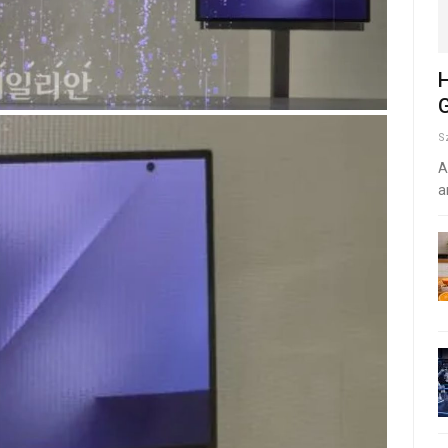
H
G
S
A
a