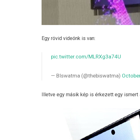
Egy rövid videónk is van:
pic.twitter.com/MLRXg3a74U
— BIswatma (@thebiswatma)
October
Illetve egy másik kép is érkezett egy ismert 