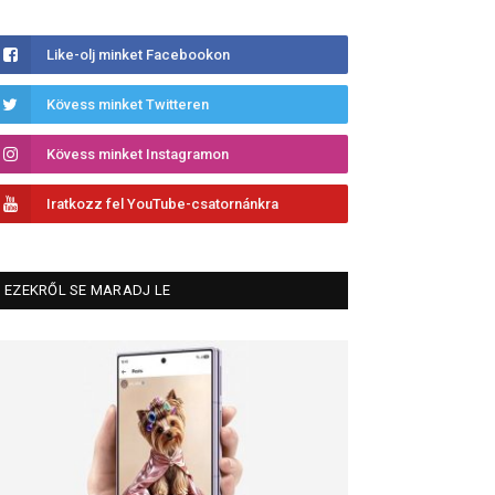
Like-olj minket Facebookon
Kövess minket Twitteren
Kövess minket Instagramon
Iratkozz fel YouTube-csatornánkra
EZEKRŐL SE MARADJ LE