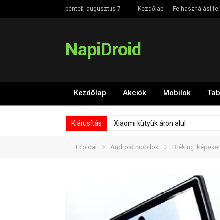
péntek, augusztus 7
Kezdőlap
Felhasználási fel
NapiDroid
Kezdőlap
Akciók
Mobilok
Tab
Kiárusítás
Xiaomi kütyük áron alul
»
»
Főoldal
Android mobilok
Bréking: képeke