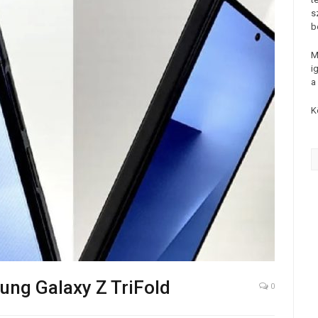
s
b
M
i
a
K
ung Galaxy Z TriFold
0