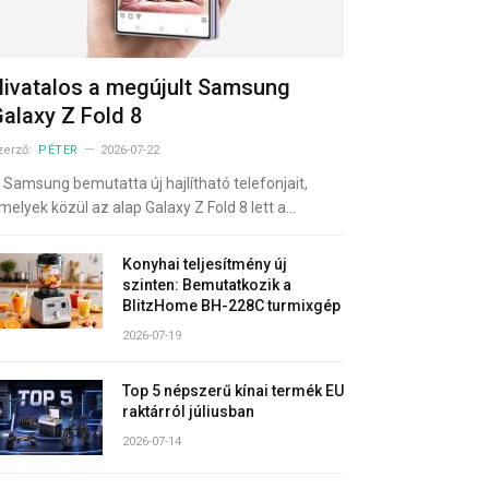
ivatalos a megújult Samsung
alaxy Z Fold 8
zerző:
PÉTER
2026-07-22
 Samsung bemutatta új hajlítható telefonjait,
melyek közül az alap Galaxy Z Fold 8 lett a…
Konyhai teljesítmény új
szinten: Bemutatkozik a
BlitzHome BH-228C turmixgép
2026-07-19
Top 5 népszerű kínai termék EU
raktárról júliusban
2026-07-14