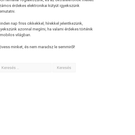
zámos érdekes elektronikai kütyüt igyekszünk
emutatni.
inden nap friss cikkekkel, hírekkel jelentkezünk,
gyekszünk azonnal megírni, ha valami érdekes történik
 mobilos világban.
övess minket, és nem maradsz le semmiről!