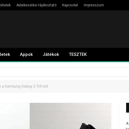
tételek
Adatkezelési tájékoztató
Kapcsolat
Impresszum
letek
Appok
Játékok
TESZTEK
n a Samsung Galaxy Z TriFold
A
t