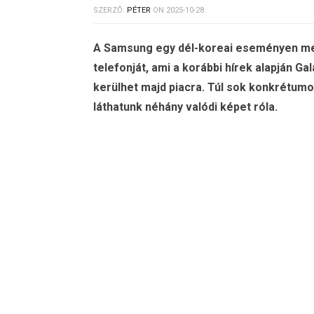
SZERZŐ:
PÉTER
ON
2025-10-28
A Samsung egy dél-koreai eseményen meg
telefonját, ami a korábbi hírek alapján Ga
kerülhet majd piacra. Túl sok konkrétumo
láthatunk néhány valódi képet róla.