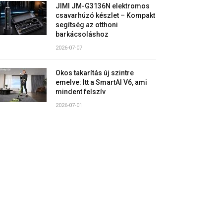
JIMI JM-G3136N elektromos
csavarhúzó készlet – Kompakt
segítség az otthoni
barkácsoláshoz
2026-07-07
Okos takarítás új szintre
emelve: Itt a SmartAI V6, ami
mindent felszív
2026-07-01