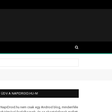
ÜDV A NAPIDROID.HU-N!
 NapiDroid.hu nem csak egy Andriod blog, mindenféle
ech témával foglalkozunk, és az okostelefonok mellett