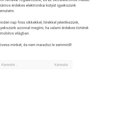
zámos érdekes elektronikai kütyüt igyekszünk
emutatni.
inden nap friss cikkekkel, hírekkel jelentkezünk,
gyekszünk azonnal megírni, ha valami érdekes történik
 mobilos világban.
övess minket, és nem maradsz le semmiről!