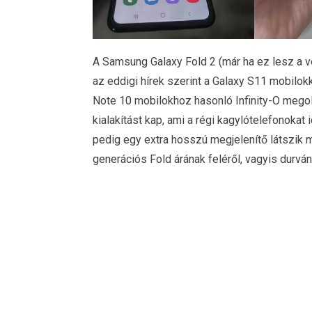
A Samsung Galaxy Fold 2 (már ha ez lesz a v
az eddigi hírek szerint a Galaxy S11 mobilokk
Note 10 mobilokhoz hasonló Infinity-O megold
kialakítást kap, ami a régi kagylótelefonokat
pedig egy extra hosszú megjelenítő látszik m
generációs Fold árának feléről, vagyis durván