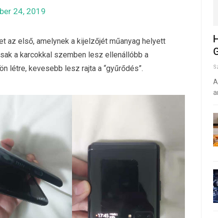
er 24, 2019
H
et az első, amelynek a kijelzőjét műanyag helyett
G
 csak a karcokkal szemben lesz ellenállóbb a
n létre, kevesebb lesz rajta a “gyűrődés”.
S
A
a