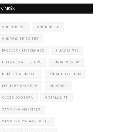
CÍMKÉK
ANDROID 9.0
ANDROID 10
ANDROID FRISSÍTÉS
FACEBOOK MESSENGER
HUAWEI P30
HUAWEI MATE 30 PRO
KÍNAI CUCCOK
KÍNÁBÓL RENDELÉS
KÍNAI TELEFONOK
LEGJOBB OKOSÓRA
OKOSÓRA
OLCSÓ OKOSÓRA
ONEPLUS 7T
SAMSUNG FRISSÍTÉS
SAMSUNG GALAXY NOTE 9