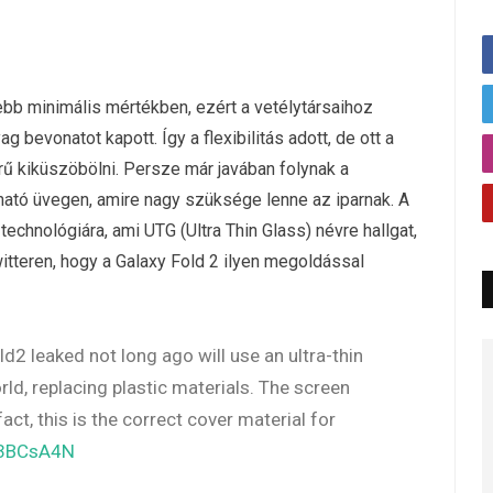
ebb minimális mértékben, ezért a vetélytársaihoz
 bevonatot kapott. Így a flexibilitás adott, de ott a
ű kiküszöbölni. Persze már javában folynak a
lítható üvegen, amire nagy szüksége lenne az iparnak. A
technológiára, ami UTG (Ultra Thin Glass) névre hallgat,
witteren, hogy a Galaxy Fold 2 ilyen megoldással
ld2 leaked not long ago will use an ultra-thin
orld, replacing plastic materials. The screen
fact, this is the correct cover material for
73BCsA4N