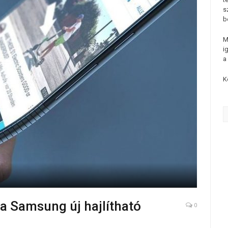
s
b
M
i
a
K
 a Samsung új hajlítható
0