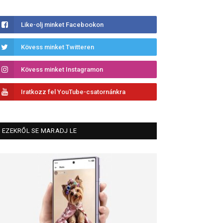
Like-olj minket Facebookon
Kövess minket Twitteren
Kövess minket Instagramon
Iratkozz fel YouTube-csatornánkra
EZEKRŐL SE MARADJ LE