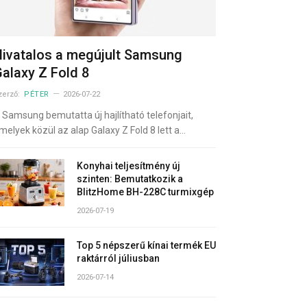
ivatalos a megújult Samsung
alaxy Z Fold 8
zerző:
PÉTER
2026-07-22
 Samsung bemutatta új hajlítható telefonjait,
melyek közül az alap Galaxy Z Fold 8 lett a…
Konyhai teljesítmény új
szinten: Bemutatkozik a
BlitzHome BH-228C turmixgép
2026-07-19
Top 5 népszerű kínai termék EU
raktárról júliusban
2026-07-14