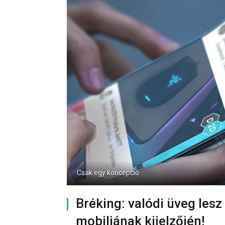
Csak egy koncepció
Bréking: valódi üveg lesz
mobiljának kijelzőjén!