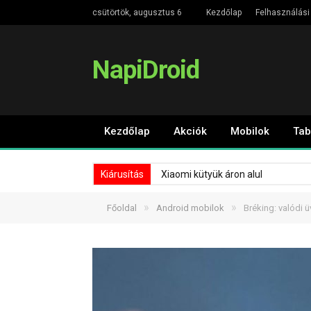
csütörtök, augusztus 6
Kezdőlap
Felhasználási 
NapiDroid
Kezdőlap
Akciók
Mobilok
Tab
Kiárusítás
Xiaomi kütyük áron alul
»
»
Főoldal
Android mobilok
Bréking: valódi ü