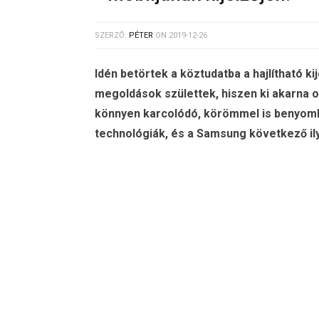
SZERZŐ:
PÉTER
ON
2019-12-26
Idén betörtek a köztudatba a hajlítható k
megoldások születtek, hiszen ki akarna o
könnyen karcolódó, körömmel is benyomh
technológiák, és a Samsung következő ily