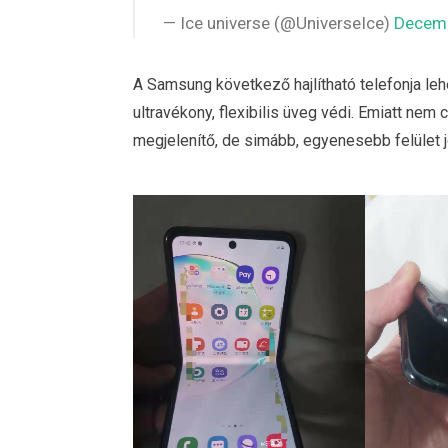
— Ice universe (@UniverseIce)
Decemb
A Samsung következő hajlítható telefonja leh
ultravékony, flexibilis üveg védi. Emiatt nem
megjelenítő, de simább, egyenesebb felület jö