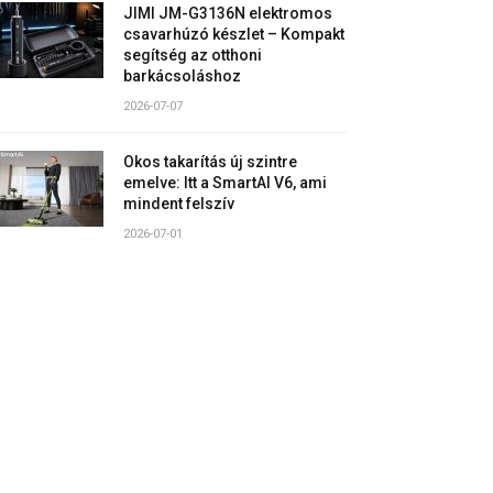
JIMI JM-G3136N elektromos
csavarhúzó készlet – Kompakt
segítség az otthoni
barkácsoláshoz
2026-07-07
Okos takarítás új szintre
emelve: Itt a SmartAI V6, ami
mindent felszív
2026-07-01