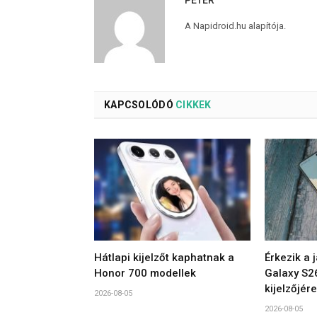
A Napidroid.hu alapítója.
KAPCSOLÓDÓ
CIKKEK
Hátlapi kijelzőt kaphatnak a
Érkezik a 
Honor 700 modellek
Galaxy S2
kijelzőjére
2026-08-05
2026-08-05