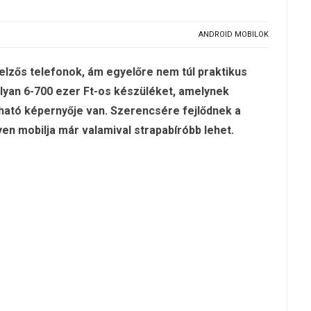
ANDROID MOBILOK
ijelzős telefonok, ám egyelőre nem túl praktikus
lyan 6-700 ezer Ft-os készüléket, amelynek
ató képernyője van. Szerencsére fejlődnek a
en mobilja már valamival strapabíróbb lehet.