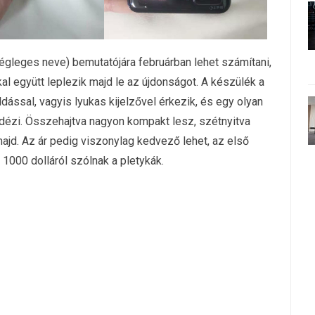
égleges neve) bemutatójára februárban lehet számítani,
al együtt leplezik majd le az újdonságot. A készülék a
ással, vagyis lyukas kijelzővel érkezik, és egy olyan
 idézi. Összehajtva nagyon kompakt lesz, szétnyitva
ajd. Az ár pedig viszonylag kedvező lehet, az első
 1000 dolláról szólnak a pletykák.