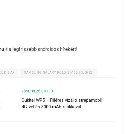
hu
-t a legfrissebb androidos hírekért!
OLD 2 ÁR
SAMSUNG GALAXY FOLD 2 MEGJELENÉS
K
KÖVETKEZŐ CIKK
a
Oukitel WP5 – Filléres vízálló strapamobil
t
4G-vel és 8000 mAh-s akkuval