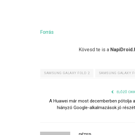
Forrás
Kövesd te is a
NapiDroid.
SAMSUNG GALAXY FOLD 2
SAMSUNG GALAXY F
ELŐZŐ CIK
A Huawei már most decemberben pótolja 
hiányzó Google-alkalmazások jó részé
PÉTER