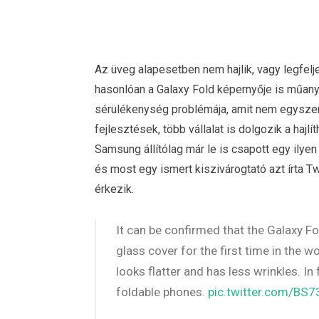
Az üveg alapesetben nem hajlik, vagy legfelj
hasonlóan a Galaxy Fold képernyője is műanyag
sérülékenység problémája, amit nem egyszer
fejlesztések, több vállalat is dolgozik a haj
Samsung állítólag már le is csapott egy ilyen 
és most egy ismert kiszivárogtató azt írta T
érkezik.
It can be confirmed that the Galaxy Fo
glass cover for the first time in the w
looks flatter and has less wrinkles. In 
foldable phones.
pic.twitter.com/BS