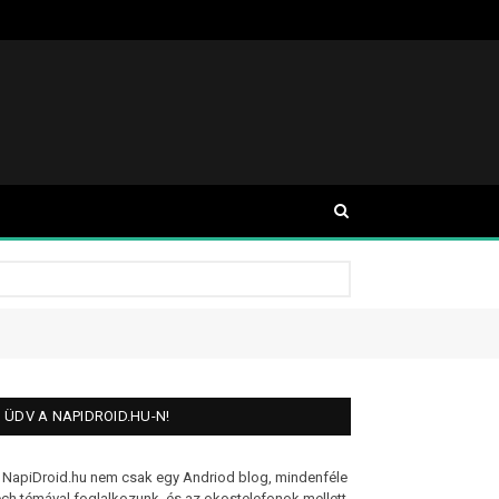
ÜDV A NAPIDROID.HU-N!
 NapiDroid.hu nem csak egy Andriod blog, mindenféle
ech témával foglalkozunk, és az okostelefonok mellett