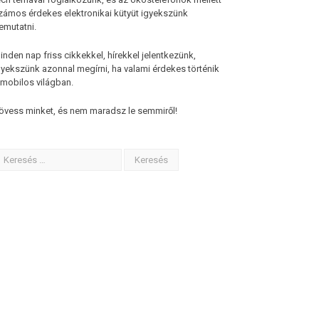
zámos érdekes elektronikai kütyüt igyekszünk
emutatni.
inden nap friss cikkekkel, hírekkel jelentkezünk,
gyekszünk azonnal megírni, ha valami érdekes történik
 mobilos világban.
övess minket, és nem maradsz le semmiről!