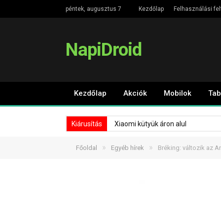
péntek, augusztus 7
Kezdőlap
Felhasználási fel
NapiDroid
Kezdőlap
Akciók
Mobilok
Tab
Kiárusítás
Xiaomi kütyük áron alul
»
»
Főoldal
Egyéb hírek
Bréking: változik az 