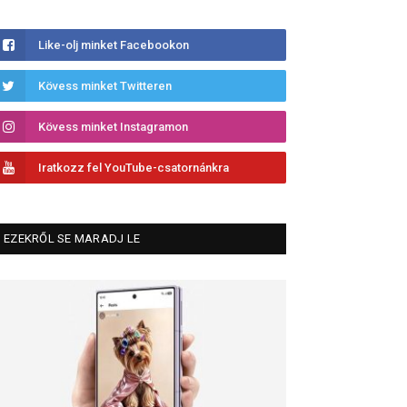
Like-olj minket Facebookon
Kövess minket Twitteren
Kövess minket Instagramon
Iratkozz fel YouTube-csatornánkra
EZEKRŐL SE MARADJ LE