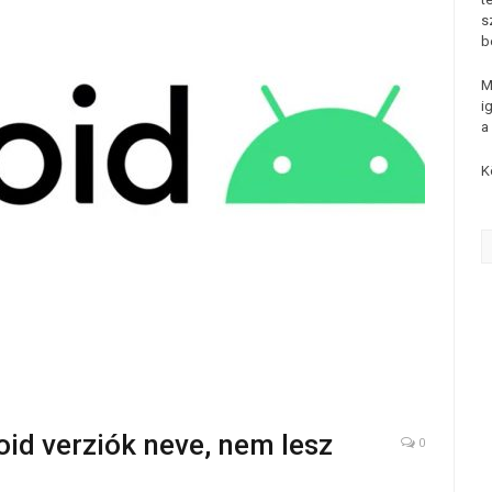
s
b
M
i
a
K
oid verziók neve, nem lesz
0