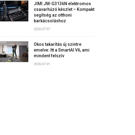
JIMI JM-G3136N elektromos
csavarhúzó készlet – Kompakt
segítség az otthoni
barkácsoláshoz
2026-07-07
Okos takarítás új szintre
emelve: Itt a SmartAI V6, ami
mindent felszív
2026-07-01