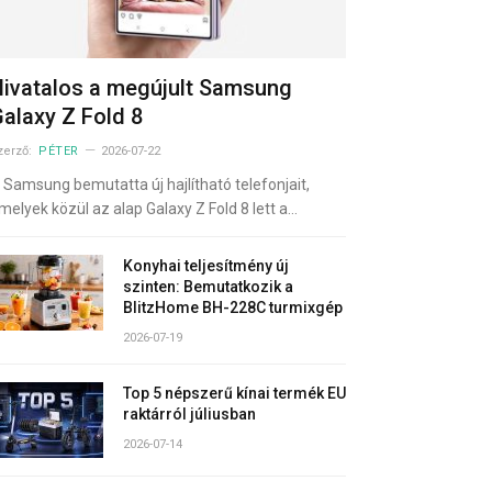
ivatalos a megújult Samsung
alaxy Z Fold 8
zerző:
PÉTER
2026-07-22
 Samsung bemutatta új hajlítható telefonjait,
melyek közül az alap Galaxy Z Fold 8 lett a…
Konyhai teljesítmény új
szinten: Bemutatkozik a
BlitzHome BH-228C turmixgép
2026-07-19
Top 5 népszerű kínai termék EU
raktárról júliusban
2026-07-14