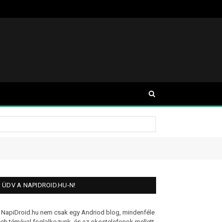
ÜDV A NAPIDROID.HU-N!
 NapiDroid.hu nem csak egy Andriod blog, mindenféle
ech témával foglalkozunk, és az okostelefonok mellett