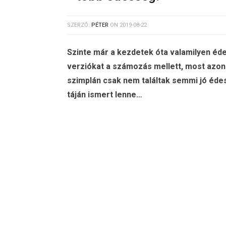
SZERZŐ:
PÉTER
ON
2019-08-22
Szinte már a kezdetek óta valamilyen éde
verziókat a számozás mellett, most azonba
szimplán csak nem találtak semmi jó édes
táján ismert lenne…