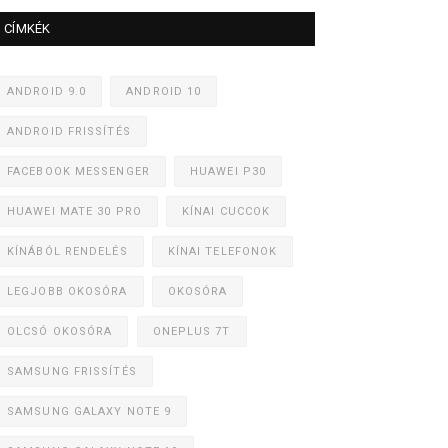
CÍMKÉK
ANDROID 9.0
ANDROID 10
ANDROID FRISSÍTÉS
FACEBOOK MESSENGER
HUAWEI P30
HUAWEI MATE 30 PRO
KÍNAI CUCCOK
KÍNÁBÓL RENDELÉS
KÍNAI TELEFONOK
LEGJOBB OKOSÓRA
OKOSÓRA
OLCSÓ OKOSÓRA
ONEPLUS 7T
SAMSUNG FRISSÍTÉS
SAMSUNG GALAXY NOTE 9