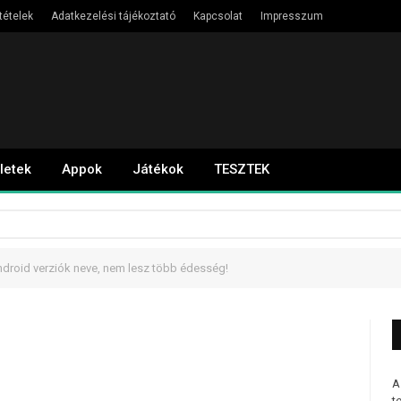
tételek
Adatkezelési tájékoztató
Kapcsolat
Impresszum
letek
Appok
Játékok
TESZTEK
Android verziók neve, nem lesz több édesség!
A
t