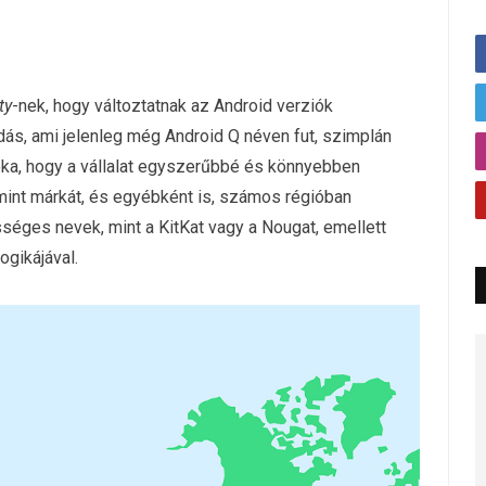
ty
-nek, hogy változtatnak az Android verziók
ás, ami jelenleg még Android Q néven fut, szimplán
 oka, hogy a vállalat egyszerűbbé és könnyebben
mint márkát, és egyébként is, számos régióban
séges nevek, mint a KitKat vagy a Nougat, emellett
ogikájával.