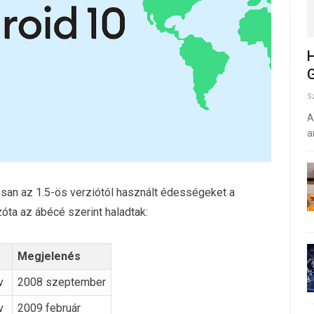
H
G
S
A
a
san az 1.5-ös verziótól használt édességeket a
zóta az ábécé szerint haladtak:
Megjelenés
v
2008 szeptember
v
2009 február