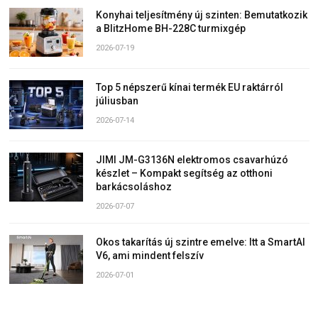
Konyhai teljesítmény új szinten: Bemutatkozik
a BlitzHome BH-228C turmixgép
2026-07-19
Top 5 népszerű kínai termék EU raktárról
júliusban
2026-07-14
JIMI JM-G3136N elektromos csavarhúzó
készlet – Kompakt segítség az otthoni
barkácsoláshoz
2026-07-07
Okos takarítás új szintre emelve: Itt a SmartAI
V6, ami mindent felszív
2026-07-01