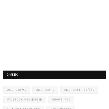
CÍMKÉK
ANDROID 9.0
ANDROID 10
ANDROID FRISSÍTÉS
FACEBOOK MESSENGER
HUAWEI P30