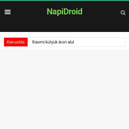
NapiDroid
Kiárusítás
Xiaomi kütyük áron alul