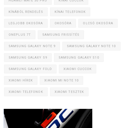
HUAWEI MATE 30 PRO
KÍNAI CUCCOK
KÍNÁBÓL RENDELÉS
KÍNAI TELEFONOK
LEGJOBB OKOSÓRA
OKOSÓRA
OLCSÓ OKOSÓRA
ONEPLUS 7T
SAMSUNG FRISSÍTÉS
SAMSUNG GALAXY NOTE 9
SAMSUNG GALAXY NOTE 10
SAMSUNG GALAXY S9
SAMSUNG GALAXY S10
SAMSUNG GALAXY FOLD
XIAOMI CUCCOK
XIAOMI HÍREK
XIAOMI MI NOTE 10
XIAOMI TELEFONOK
XIAOMI TESZTEK