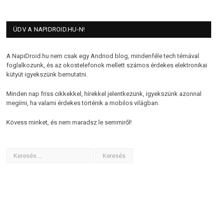
ÜDV A NAPIDROID.HU-N!
A NapiDroid.hu nem csak egy Andriod blog, mindenféle tech témával
foglalkozunk, és az okostelefonok mellett számos érdekes elektronikai
kütyüt igyekszünk bemutatni.
Minden nap friss cikkekkel, hírekkel jelentkezünk, igyekszünk azonnal
megírni, ha valami érdekes történik a mobilos világban.
Kövess minket, és nem maradsz le semmiről!