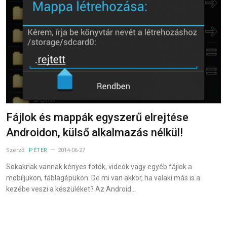
Fájlok és mappák egyszerű elrejtése
Androidon, külső alkalmazás nélkül!
Szerző:
PÉTER
2014-06-27
Sokaknak vannak kényes fotók, videók vagy egyéb fájlok a
mobiljukon, táblagépükön. De mi van akkor, ha valaki más is a
kezébe veszi a készüléket? Az Android…