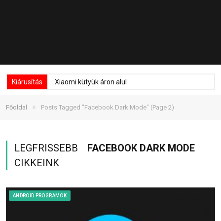
Kiárusítás
Xiaomi kütyük áron alul
»
Főoldal
Posts Tagged "Facebook Dark Mode"
(Page 2)
LEGFRISSEBB
FACEBOOK DARK MODE
CIKKEINK
ANDROID PROGRAMOK