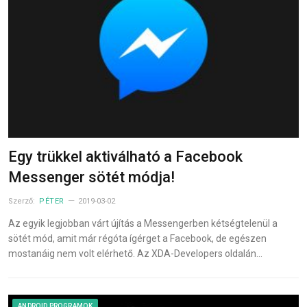
Egy trükkel aktiválható a Facebook
Messenger sötét módja!
Szerző:
PÉTER
2019-03-02
Az egyik legjobban várt újítás a Messengerben kétségtelenül a
sötét mód, amit már régóta ígérget a Facebook, de egészen
mostanáig nem volt elérhető. Az XDA-Developers oldalán…
ANDROID PROGRAMOK