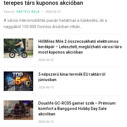
terepes társ kuponos akcióban
Szerző:
KASTÉLY BÉLA
2026-06-27
A városi mikromobilitás piacán hatalmas a tülekedés, de a
nagyjából 150 000 forintos ársávban ritkán…
HillMiles Mile 2 összecsukható elektromos
kerékpár – Letesztelt, megbízható városi társ
most kuponos akcióban
2026-06-22
5 népszerű kínai termék EU raktárról
júniusban
2026-06-15
Douxlife GC-RC05 gamer szék – Prémium
komfort a Banggood Hobby Day Sale
akcióban
2026-06-10