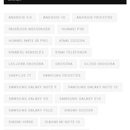
ANDROID 9.0
ANDROID 10
ANDROID FRISSÍTÉS
FACEBOOK MESSENGER
HUAWEI P30
HUAWEI MATE 30 PRO
KÍNAI CUCCOK
KÍNÁBÓL RENDELÉS
KÍNAI TELEFONOK
LEGJOBB OKOSÓRA
OKOSÓRA
OLCSÓ OKOSÓRA
ONEPLUS 7T
SAMSUNG FRISSÍTÉS
SAMSUNG GALAXY NOTE 9
SAMSUNG GALAXY NOTE 10
SAMSUNG GALAXY S9
SAMSUNG GALAXY S10
SAMSUNG GALAXY FOLD
XIAOMI CUCCOK
XIAOMI HÍREK
XIAOMI MI NOTE 10