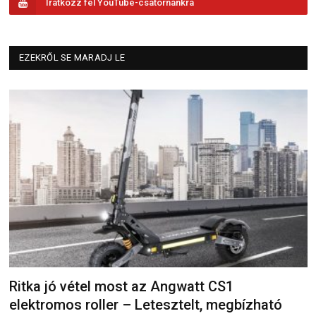
Iratkozz fel YouTube-csatornánkra
EZEKRŐL SE MARADJ LE
Ritka jó vétel most az Angwatt CS1
elektromos roller – Letesztelt, megbízható