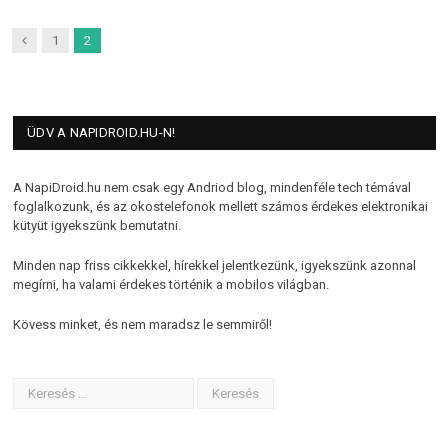
Previous
1
2
ÜDV A NAPIDROID.HU-N!
A NapiDroid.hu nem csak egy Andriod blog, mindenféle tech témával
foglalkozunk, és az okostelefonok mellett számos érdekes elektronikai
kütyüt igyekszünk bemutatni.
Minden nap friss cikkekkel, hírekkel jelentkezünk, igyekszünk azonnal
megírni, ha valami érdekes történik a mobilos világban.
Kövess minket, és nem maradsz le semmiről!