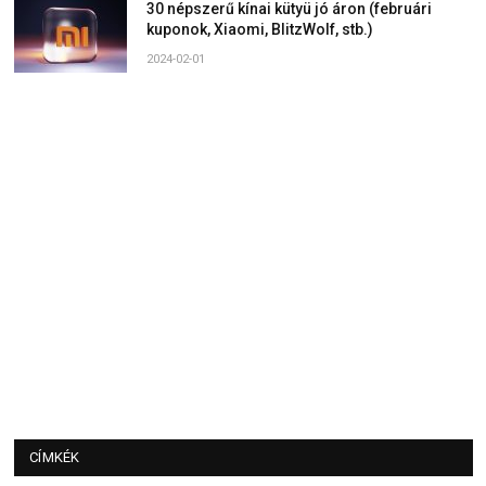
30 népszerű kínai kütyü jó áron (februári
kuponok, Xiaomi, BlitzWolf, stb.)
2024-02-01
CÍMKÉK