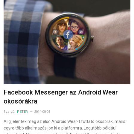
Facebook Messenger az Android Wear
okosórákra
Szerző:
PÉTER
2014-08-08
Alig jelentek meg az első Android Wear-t futtató okosórák, máris
egyre több alkalmazás jön ki a platformra. Legutóbb például