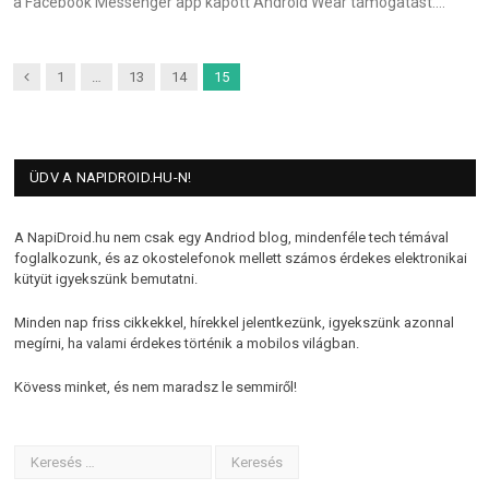
a Facebook Messenger app kapott Android Wear támogatást.…
Previous
1
…
13
14
15
ÜDV A NAPIDROID.HU-N!
A NapiDroid.hu nem csak egy Andriod blog, mindenféle tech témával
foglalkozunk, és az okostelefonok mellett számos érdekes elektronikai
kütyüt igyekszünk bemutatni.
Minden nap friss cikkekkel, hírekkel jelentkezünk, igyekszünk azonnal
megírni, ha valami érdekes történik a mobilos világban.
Kövess minket, és nem maradsz le semmiről!