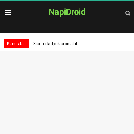
NapiDroid
Kiárusítás
Xiaomi kütyük áron alul