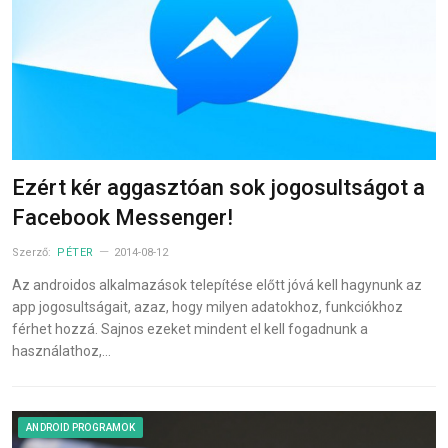
Ezért kér aggasztóan sok jogosultságot a
Facebook Messenger!
Szerző:
PÉTER
2014-08-12
Az androidos alkalmazások telepítése előtt jóvá kell hagynunk az
app jogosultságait, azaz, hogy milyen adatokhoz, funkciókhoz
férhet hozzá. Sajnos ezeket mindent el kell fogadnunk a
használathoz,…
ANDROID PROGRAMOK