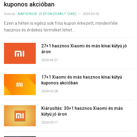
kuponos akcióban
Szerző:
NAPIDROID (SZPONZORÁLT CIKK)
2024-05-05
Ezen a héten is egész sok friss kupon érkezett, mindenféle
hasznos és érdekes terméket lehet…
27+1 hasznos Xiaomi és más kínai kütyü jó
áron
2024-04-21
17+1 Xiaomi és más hasznos kínai kütyü
kuponos akcióban
2024-03-28
Kiárusítás: 30+1 hasznos Xiaomi és más
kütyü jó áron
2024-03-17