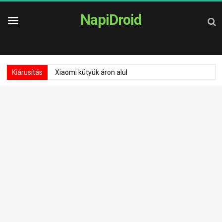
NapiDroid
Kiárusítás
Xiaomi kütyük áron alul