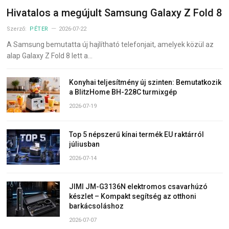
Hivatalos a megújult Samsung Galaxy Z Fold 8
Szerző:
PÉTER
2026-07-22
A Samsung bemutatta új hajlítható telefonjait, amelyek közül az
alap Galaxy Z Fold 8 lett a…
Konyhai teljesítmény új szinten: Bemutatkozik
a BlitzHome BH-228C turmixgép
2026-07-19
Top 5 népszerű kínai termék EU raktárról
júliusban
2026-07-14
JIMI JM-G3136N elektromos csavarhúzó
készlet – Kompakt segítség az otthoni
barkácsoláshoz
2026-07-07