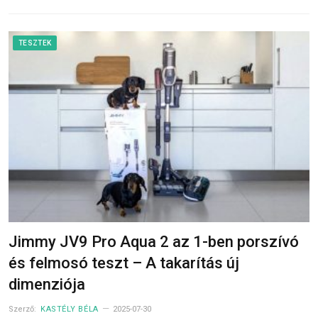
TESZTEK
Jimmy JV9 Pro Aqua 2 az 1-ben porszívó
és felmosó teszt – A takarítás új
dimenziója
Szerző:
KASTÉLY BÉLA
2025-07-30