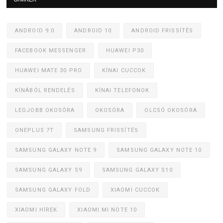
ANDROID 9.0
ANDROID 10
ANDROID FRISSÍTÉS
FACEBOOK MESSENGER
HUAWEI P30
HUAWEI MATE 30 PRO
KÍNAI CUCCOK
KÍNÁBÓL RENDELÉS
KÍNAI TELEFONOK
LEGJOBB OKOSÓRA
OKOSÓRA
OLCSÓ OKOSÓRA
ONEPLUS 7T
SAMSUNG FRISSÍTÉS
SAMSUNG GALAXY NOTE 9
SAMSUNG GALAXY NOTE 10
SAMSUNG GALAXY S9
SAMSUNG GALAXY S10
SAMSUNG GALAXY FOLD
XIAOMI CUCCOK
XIAOMI HÍREK
XIAOMI MI NOTE 10