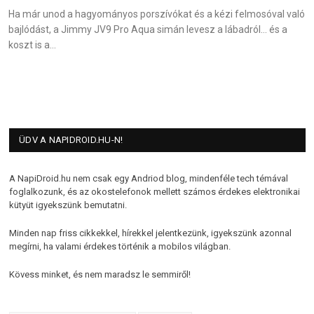
Ha már unod a hagyományos porszívókat és a kézi felmosóval való
bajlódást, a Jimmy JV9 Pro Aqua simán levesz a lábadról… és a
koszt is a…
ÜDV A NAPIDROID.HU-N!
A NapiDroid.hu nem csak egy Andriod blog, mindenféle tech témával
foglalkozunk, és az okostelefonok mellett számos érdekes elektronikai
kütyüt igyekszünk bemutatni.
Minden nap friss cikkekkel, hírekkel jelentkezünk, igyekszünk azonnal
megírni, ha valami érdekes történik a mobilos világban.
Kövess minket, és nem maradsz le semmiről!