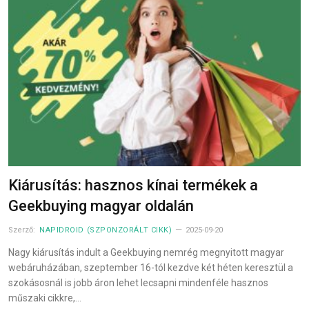
Kiárusítás: hasznos kínai termékek a
Geekbuying magyar oldalán
Szerző:
NAPIDROID (SZPONZORÁLT CIKK)
2025-09-20
Nagy kiárusítás indult a Geekbuying nemrég megnyitott magyar
webáruházában, szeptember 16-tól kezdve két héten keresztül a
szokásosnál is jobb áron lehet lecsapni mindenféle hasznos
műszaki cikkre,…