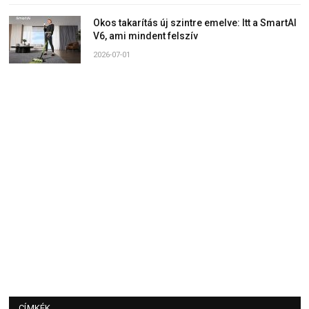
Okos takarítás új szintre emelve: Itt a SmartAI
V6, ami mindent felszív
2026-07-01
CÍMKÉK