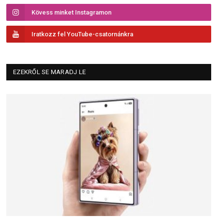
Kövess minket Instagramon
Iratkozz fel YouTube-csatornánkra
EZEKRŐL SE MARADJ LE