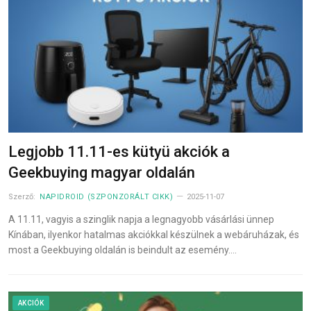
Legjobb 11.11-es kütyü akciók a
Geekbuying magyar oldalán
Szerző:
NAPIDROID (SZPONZORÁLT CIKK)
2025-11-07
A 11.11, vagyis a szinglik napja a legnagyobb vásárlási ünnep
Kínában, ilyenkor hatalmas akciókkal készülnek a webáruházak, és
most a Geekbuying oldalán is beindult az esemény.…
AKCIÓK