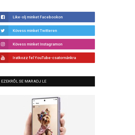
Like-olj minket Facebookon
Kövess minket Twitteren
Kövess minket Instagramon
Iratkozz fel YouTube-csatornánkra
EZEKRŐL SE MARADJ LE