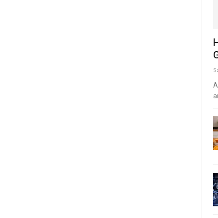
H
G
S
A
a