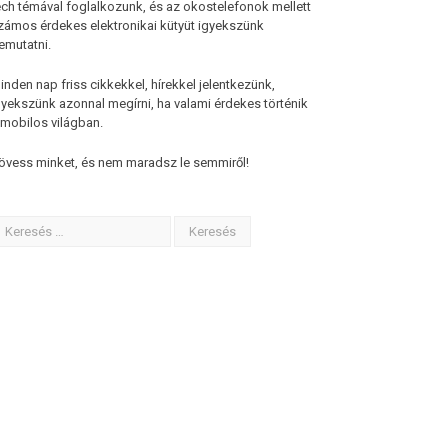
ech témával foglalkozunk, és az okostelefonok mellett
zámos érdekes elektronikai kütyüt igyekszünk
emutatni.
inden nap friss cikkekkel, hírekkel jelentkezünk,
gyekszünk azonnal megírni, ha valami érdekes történik
 mobilos világban.
övess minket, és nem maradsz le semmiről!