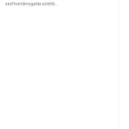
szoftvertámogatás sötétíti…