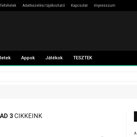
feltételek
Adatkezelési tájékoztató
Kapcsolat
Impresszum
letek
Appok
Játékok
TESZTEK
AD 3
CIKKEINK
A