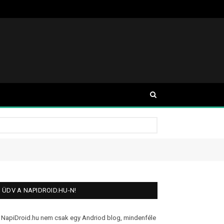
ÜDV A NAPIDROID.HU-N!
 NapiDroid.hu nem csak egy Andriod blog, mindenféle