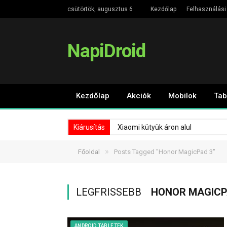
csütörtök, augusztus 6
Kezdőlap
Felhasználási 
NapiDroid
Kezdőlap
Akciók
Mobilok
Tab
Kiárusítás
Xiaomi kütyük áron alul
»
Főoldal
Posts Tagged "Honor MagicPad 3"
LEGFRISSEBB
HONOR MAGICP
ANDROID TABLETEK