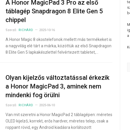
A Honor MagicPad 3 Pro az első
t
s
táblagép Snapdragon 8 Elite Gen 5
b
chippel
M
i
Szerző:
RICHÁRD
2025-10-16
a
A Honor Magic 8 okostelefonok mellett más termékeket is
a nagyvilág elé tárt a márka, közöttük az első Snapdragon
K
8 Elite Gen 5 lapkakészlettel felvértezett tabletet,…
Olyan kijelzős változtatással érkezik
a Honor MagicPad 3, aminek nem
mindenki fog örülni
Szerző:
RICHÁRD
2025-06-10
Van mit szeretni a Honor MagicPad 2 táblagépen: méretes
OLED kijelző, korrekt, erős hardver, méretes telep, csak a
roppant rövid, egy Android kiadásra korlátozott