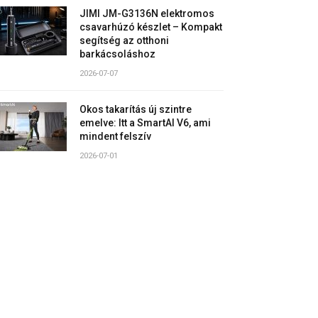
JIMI JM-G3136N elektromos
csavarhúzó készlet – Kompakt
segítség az otthoni
barkácsoláshoz
2026-07-07
Okos takarítás új szintre
emelve: Itt a SmartAI V6, ami
mindent felszív
2026-07-01