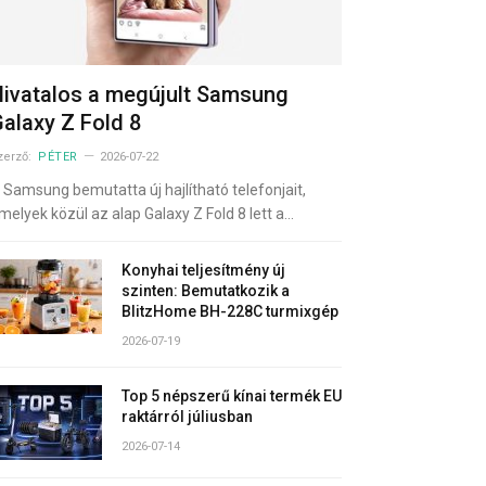
ivatalos a megújult Samsung
alaxy Z Fold 8
zerző:
PÉTER
2026-07-22
 Samsung bemutatta új hajlítható telefonjait,
melyek közül az alap Galaxy Z Fold 8 lett a…
Konyhai teljesítmény új
szinten: Bemutatkozik a
BlitzHome BH-228C turmixgép
2026-07-19
Top 5 népszerű kínai termék EU
raktárról júliusban
2026-07-14