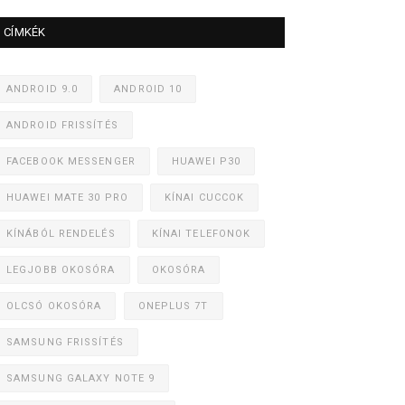
CÍMKÉK
ANDROID 9.0
ANDROID 10
ANDROID FRISSÍTÉS
FACEBOOK MESSENGER
HUAWEI P30
HUAWEI MATE 30 PRO
KÍNAI CUCCOK
KÍNÁBÓL RENDELÉS
KÍNAI TELEFONOK
LEGJOBB OKOSÓRA
OKOSÓRA
OLCSÓ OKOSÓRA
ONEPLUS 7T
SAMSUNG FRISSÍTÉS
SAMSUNG GALAXY NOTE 9