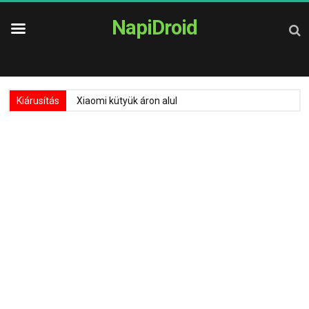
NapiDroid
Kiárusítás
Xiaomi kütyük áron alul