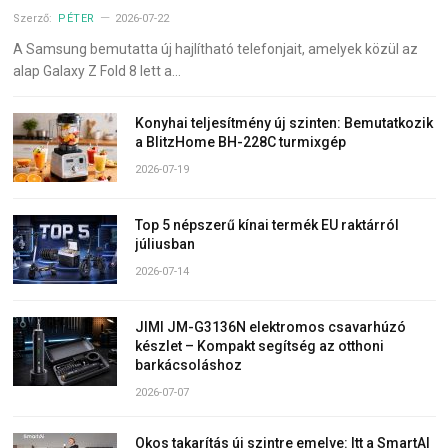
Szerző:
PÉTER
2026-07-22
A Samsung bemutatta új hajlítható telefonjait, amelyek közül az
alap Galaxy Z Fold 8 lett a…
Konyhai teljesítmény új szinten: Bemutatkozik
a BlitzHome BH-228C turmixgép
2026-07-19
Top 5 népszerű kínai termék EU raktárról
júliusban
2026-07-14
JIMI JM-G3136N elektromos csavarhúzó
készlet – Kompakt segítség az otthoni
barkácsoláshoz
2026-07-07
Okos takarítás új szintre emelve: Itt a SmartAI