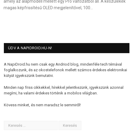
amely az alapmodell mellett egy Pro változatból áll. A készülékek
magas képfrissítésű OLED megjelenítővel, 100…
ÜDV A NAPIDROID.HU-N!
A NapiDroid.hu nem csak egy Andriod blog, mindenféle tech témával
foglalkozunk, és az okostelefonok mellett számos érdekes elektronikai
kütyüt igyekszünk bemutatni.
Minden nap friss cikkekkel, hírekkel jelentkezünk, igyekszünk azonnal
megírni, ha valami érdekes történik a mobilos világban.
Kövess minket, és nem maradsz le semmiről!