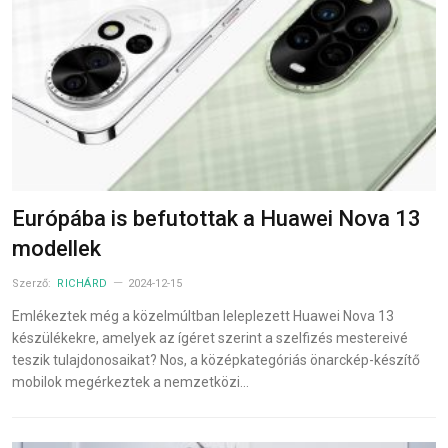
Európába is befutottak a Huawei Nova 13
modellek
Szerző:
RICHÁRD
2024-12-15
Emlékeztek még a közelmúltban leleplezett Huawei Nova 13
készülékekre, amelyek az ígéret szerint a szelfizés mestereivé
teszik tulajdonosaikat? Nos, a középkategóriás önarckép-készítő
mobilok megérkeztek a nemzetközi…