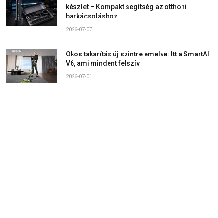
készlet – Kompakt segítség az otthoni
barkácsoláshoz
2026-07-07
Okos takarítás új szintre emelve: Itt a SmartAI
V6, ami mindent felszív
2026-07-01