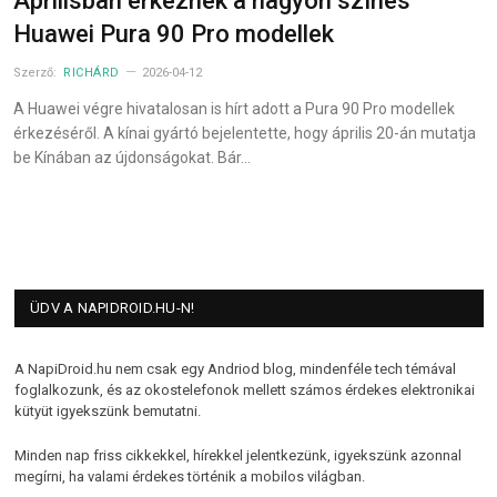
Áprilisban érkeznek a nagyon színes
Huawei Pura 90 Pro modellek
Szerző:
RICHÁRD
2026-04-12
A Huawei végre hivatalosan is hírt adott a Pura 90 Pro modellek
érkezéséről. A kínai gyártó bejelentette, hogy április 20-án mutatja
be Kínában az újdonságokat. Bár…
ÜDV A NAPIDROID.HU-N!
A NapiDroid.hu nem csak egy Andriod blog, mindenféle tech témával
foglalkozunk, és az okostelefonok mellett számos érdekes elektronikai
kütyüt igyekszünk bemutatni.
Minden nap friss cikkekkel, hírekkel jelentkezünk, igyekszünk azonnal
megírni, ha valami érdekes történik a mobilos világban.