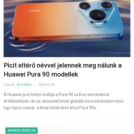
Picit eltérő névvel jelennek meg nálunk a
Huawei Pura 90 modellek
Szerző:
RICHÁRD
2026-07-09
A Huawei jövő héten indítja a Pura 90 széria nemzetközi
értékesítését, de az okostelefonok globális bevezetésében lesz
egy icipici csavar: a kínai határokon kívül Pura 90s…
ANDROID MOBILOK