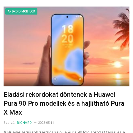
ANDROID MOBILOK
Eladási rekordokat döntenek a Huawei
Pura 90 Pro modellek és a hajlítható Pura
X Max
Szerző:
RICHÁRD
2026-05-11
A Huawei legújabb zászlóshajói, a Pura 90 Pro sorozat tagjai és a