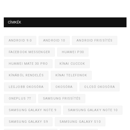
CÍMKÉK
ANDROID 9.0
ANDROID 10
ANDROID FRISSÍTÉS
FACEBOOK MESSENGER
HUAWEI P30
HUAWEI MATE 30 PRO
KÍNAI CUCCOK
KÍNÁBÓL RENDELÉS
KÍNAI TELEFONOK
LEGJOBB OKOSÓRA
OKOSÓRA
OLCSÓ OKOSÓRA
ONEPLUS 7T
SAMSUNG FRISSÍTÉS
SAMSUNG GALAXY NOTE 9
SAMSUNG GALAXY NOTE 10
SAMSUNG GALAXY S9
SAMSUNG GALAXY S10