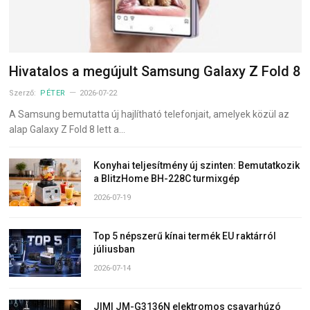
Hivatalos a megújult Samsung Galaxy Z Fold 8
Szerző:
PÉTER
2026-07-22
A Samsung bemutatta új hajlítható telefonjait, amelyek közül az
alap Galaxy Z Fold 8 lett a…
Konyhai teljesítmény új szinten: Bemutatkozik
a BlitzHome BH-228C turmixgép
2026-07-19
Top 5 népszerű kínai termék EU raktárról
júliusban
2026-07-14
JIMI JM-G3136N elektromos csavarhúzó