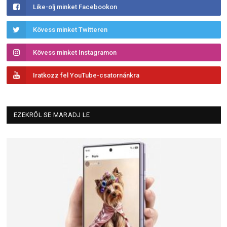
Like-olj minket Facebookon
Kövess minket Twitteren
Kövess minket Instagramon
Iratkozz fel YouTube-csatornánkra
EZEKRŐL SE MARADJ LE