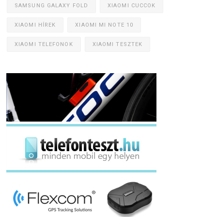
SAMSUNG GALAXY FOLD
XIAOMI CUCCOK
XIAOMI HÍREK
XIAOMI MI NOTE 10
XIAOMI TELEFONOK
XIAOMI TESZTEK