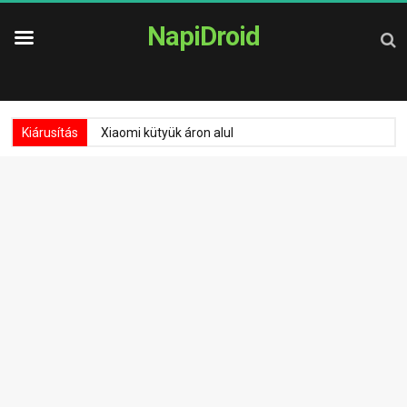
NapiDroid
Kiárusítás
Xiaomi kütyük áron alul