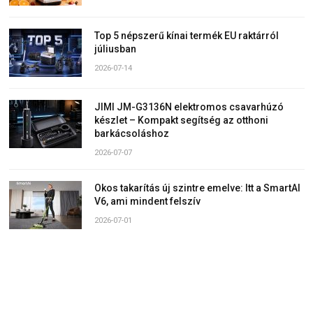
Top 5 népszerű kínai termék EU raktárról
júliusban
2026-07-14
JIMI JM-G3136N elektromos csavarhúzó
készlet – Kompakt segítség az otthoni
barkácsoláshoz
2026-07-07
Okos takarítás új szintre emelve: Itt a SmartAI
V6, ami mindent felszív
2026-07-01