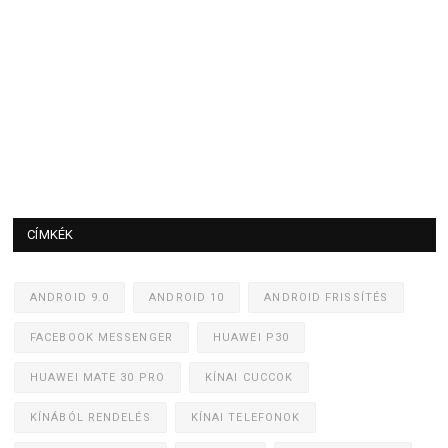
CÍMKÉK
ANDROID 9.0
ANDROID 10
ANDROID FRISSÍTÉS
FACEBOOK MESSENGER
HUAWEI P30
HUAWEI MATE 30 PRO
KÍNAI CUCCOK
KÍNÁBÓL RENDELÉS
KÍNAI TELEFONOK