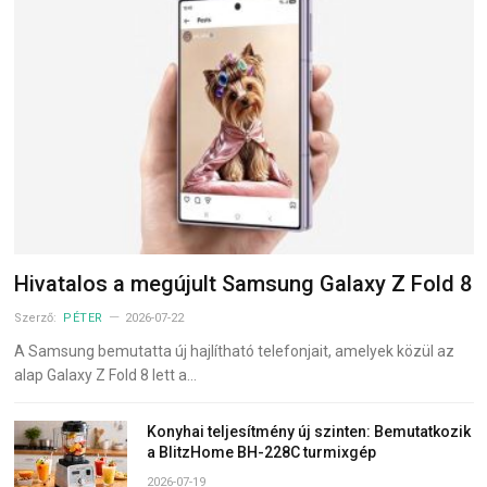
Hivatalos a megújult Samsung Galaxy Z Fold 8
Szerző:
PÉTER
2026-07-22
A Samsung bemutatta új hajlítható telefonjait, amelyek közül az
alap Galaxy Z Fold 8 lett a…
Konyhai teljesítmény új szinten: Bemutatkozik
a BlitzHome BH-228C turmixgép
2026-07-19