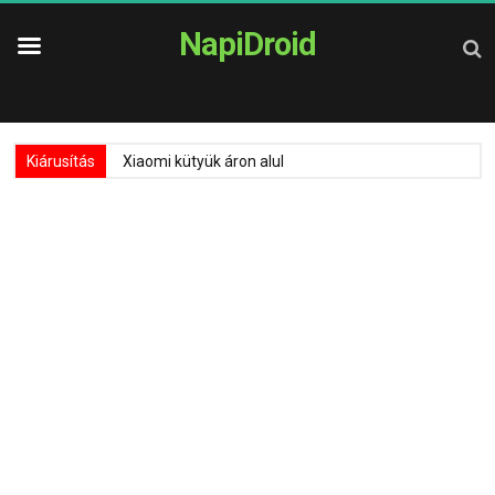
NapiDroid
Kiárusítás
Xiaomi kütyük áron alul