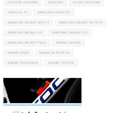
LEGJOBB OKOSÓRA
OKOSÓRA
OLCSÓ OKOSÓRA
ONEPLUS 7T
SAMSUNG FRISSÍTÉS
SAMSUNG GALAXY NOTE 9
SAMSUNG GALAXY NOTE 10
SAMSUNG GALAXY S9
SAMSUNG GALAXY S10
SAMSUNG GALAXY FOLD
XIAOMI CUCCOK
XIAOMI HÍREK
XIAOMI MI NOTE 10
XIAOMI TELEFONOK
XIAOMI TESZTEK