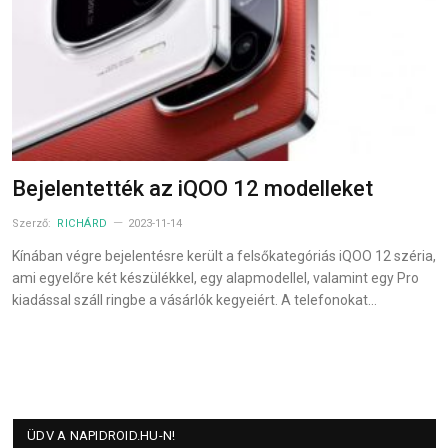
Bejelentették az iQOO 12 modelleket
Szerző:
RICHÁRD
2023-11-14
Kínában végre bejelentésre került a felsőkategóriás iQOO 12 széria,
ami egyelőre két készülékkel, egy alapmodellel, valamint egy Pro
kiadással száll ringbe a vásárlók kegyeiért. A telefonokat…
ÜDV A NAPIDROID.HU-N!