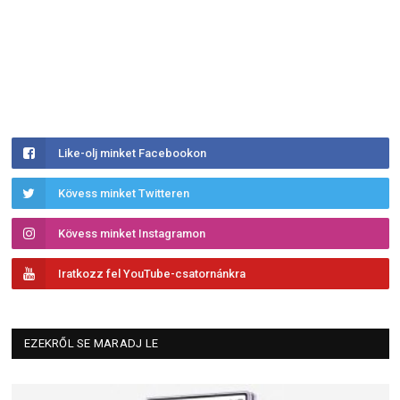
Like-olj minket Facebookon
Kövess minket Twitteren
Kövess minket Instagramon
Iratkozz fel YouTube-csatornánkra
EZEKRŐL SE MARADJ LE