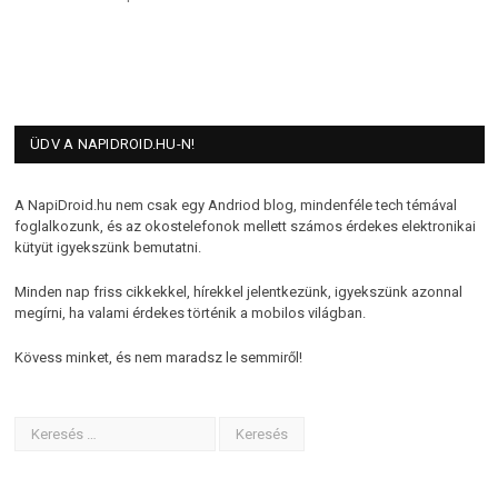
ÜDV A NAPIDROID.HU-N!
A NapiDroid.hu nem csak egy Andriod blog, mindenféle tech témával
foglalkozunk, és az okostelefonok mellett számos érdekes elektronikai
kütyüt igyekszünk bemutatni.
Minden nap friss cikkekkel, hírekkel jelentkezünk, igyekszünk azonnal
megírni, ha valami érdekes történik a mobilos világban.
Kövess minket, és nem maradsz le semmiről!