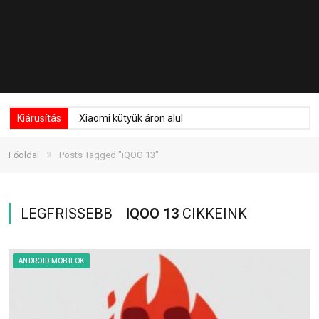
Kiárusítás
Xiaomi kütyük áron alul
»
Főoldal
Posts Tagged "iQOO 13"
LEGFRISSEBB
IQOO 13
CIKKEINK
ANDROID MOBILOK