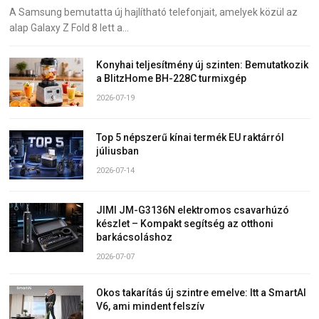
A Samsung bemutatta új hajlítható telefonjait, amelyek közül az
alap Galaxy Z Fold 8 lett a…
Konyhai teljesítmény új szinten: Bemutatkozik
a BlitzHome BH-228C turmixgép
2026-07-19
Top 5 népszerű kínai termék EU raktárról
júliusban
2026-07-14
JIMI JM-G3136N elektromos csavarhúzó
készlet – Kompakt segítség az otthoni
barkácsoláshoz
2026-07-07
Okos takarítás új szintre emelve: Itt a SmartAI
V6, ami mindent felszív