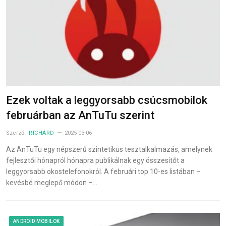
Ezek voltak a leggyorsabb csúcsmobilok
februárban az AnTuTu szerint
Szerző:
RICHÁRD
2025-03-06
Az AnTuTu egy népszerű szintetikus tesztalkalmazás, amelynek
fejlesztői hónapról hónapra publikálnak egy összesítőt a
leggyorsabb okostelefonokról. A februári top 10-es listában –
kevésbé meglepő módon –…
ANDROID MOBILOK