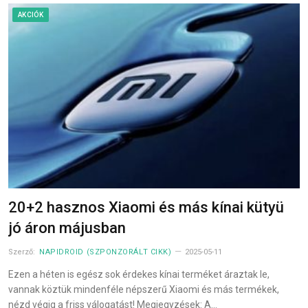
AKCIÓK
20+2 hasznos Xiaomi és más kínai kütyü
jó áron májusban
Szerző:
NAPIDROID (SZPONZORÁLT CIKK)
2025-05-11
Ezen a héten is egész sok érdekes kínai terméket áraztak le,
vannak köztük mindenféle népszerű Xiaomi és más termékek,
nézd végig a friss válogatást! Megjegyzések: A…