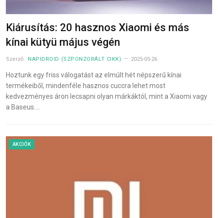
Kiárusítás: 20 hasznos Xiaomi és más
kínai kütyü május végén
Szerző:
NAPIDROID (SZPONZORÁLT CIKK)
2025-05-26
Hoztunk egy friss válogatást az elmúlt hét népszerű kínai
termékeiből, mindenféle hasznos cuccra lehet most
kedvezményes áron lecsapni olyan márkáktól, mint a Xiaomi vagy
a Baseus.…
AKCIÓK