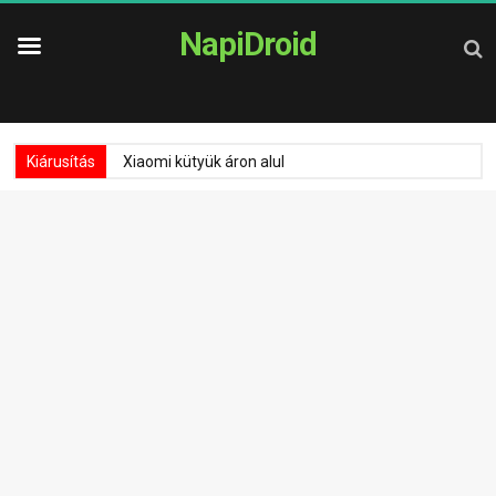
NapiDroid
Kiárusítás
Xiaomi kütyük áron alul