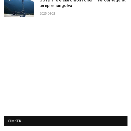
OOTD T10 elektromos roller – Városi vagány,
terepre hangolva
2025-04-21
CÍMKÉK