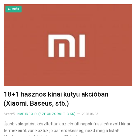
AKCIÓK
18+1 hasznos kínai kütyü akcióban
(Xiaomi, Baseus, stb.)
Szerző:
NAPIDROID (SZPONZORÁLT CIKK)
2025-06-03
Újabb válogatást készítettünk az elmúlt napok friss leárazott kínai
termékeiről, van köztük jó pár érdekesség, nézd meg a listát!