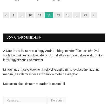
Previous
Next
1
…
10
11
12
13
14
…
23
ÜDV A NAPIDROID.HU-N!
A NapiDroid.hu nem csak egy Andriod blog, mindenféle tech témával
foglalkozunk, és az okostelefonok mellett számos érdekes elektronikai
kütyüt igyekszünk bemutatni.
Minden nap friss cikkekkel, hírekkel jelentkezünk, igyekszünk azonnal
megírni, ha valami érdekes történik a mobilos világban.
Kövess minket, és nem maradsz le semmiről!