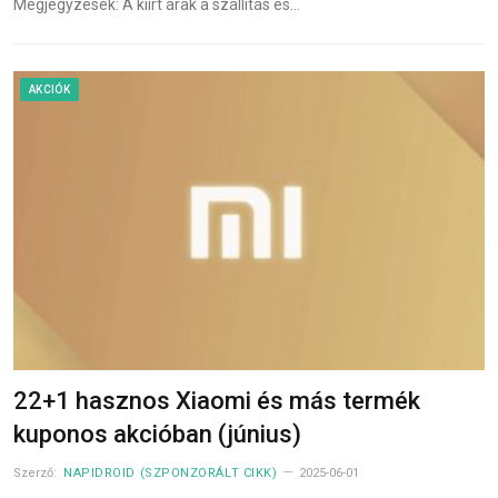
Megjegyzések: A kiírt árak a szállítás és…
AKCIÓK
22+1 hasznos Xiaomi és más termék
kuponos akcióban (június)
Szerző:
NAPIDROID (SZPONZORÁLT CIKK)
2025-06-01