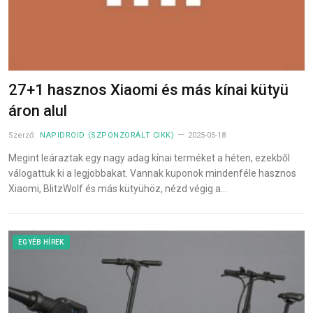
27+1 hasznos Xiaomi és más kínai kütyü
áron alul
Szerző:
NAPIDROID (SZPONZORÁLT CIKK)
2025-05-18
Megint leáraztak egy nagy adag kínai terméket a héten, ezekből
válogattuk ki a legjobbakat. Vannak kuponok mindenféle hasznos
Xiaomi, BlitzWolf és más kütyühöz, nézd végig a…
EGYÉB HÍREK