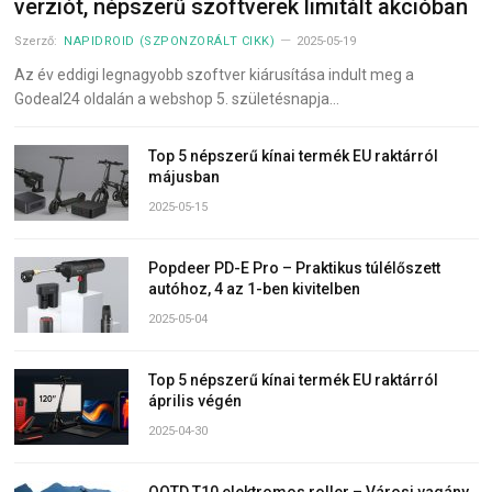
verziót, népszerű szoftverek limitált akcióban
Szerző:
NAPIDROID (SZPONZORÁLT CIKK)
2025-05-19
Az év eddigi legnagyobb szoftver kiárusítása indult meg a
Godeal24 oldalán a webshop 5. születésnapja…
Top 5 népszerű kínai termék EU raktárról
májusban
2025-05-15
Popdeer PD-E Pro – Praktikus túlélőszett
autóhoz, 4 az 1-ben kivitelben
2025-05-04
Top 5 népszerű kínai termék EU raktárról
április végén
2025-04-30