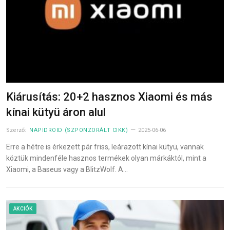
Kiárusítás: 20+2 hasznos Xiaomi és más
kínai kütyü áron alul
Szerző:
NAPIDROID (SZPONZORÁLT CIKK)
2025-06-06
Erre a hétre is érkezett pár friss, leárazott kínai kütyü, vannak
köztük mindenféle hasznos termékek olyan márkáktól, mint a
Xiaomi, a Baseus vagy a BlitzWolf. A…
AKCIÓK