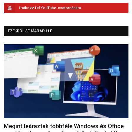
Iratkozz fel YouTube-csatornánkra
EZEKRŐL SE MARADJ LE
Megint leáraztak többféle Windows és Office