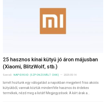
25 hasznos kínai kütyü jó áron májusban
(Xiaomi, BlitzWolf, stb.)
Szerző:
NAPIDROID (SZPONZORÁLT CIKK)
2025-05-14
Ismét hoztunk egy válogatást a napokban megjelent friss akciós
kütyükből, vannak köztük mindenféle hasznos és érdekes
termékek, nézd meg a listát! Megjegyzések: A kiírt árak a…