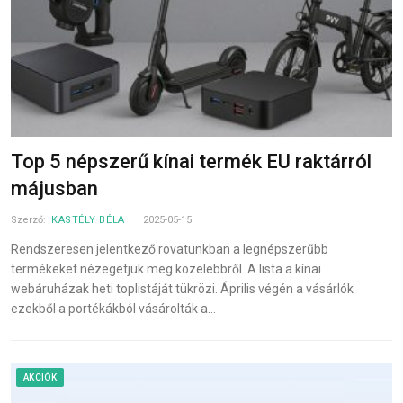
Top 5 népszerű kínai termék EU raktárról
májusban
Szerző:
KASTÉLY BÉLA
2025-05-15
Rendszeresen jelentkező rovatunkban a legnépszerűbb
termékeket nézegetjük meg közelebbről. A lista a kínai
webáruházak heti toplistáját tükrözi. Április végén a vásárlók
ezekből a portékákból vásárolták a…
AKCIÓK