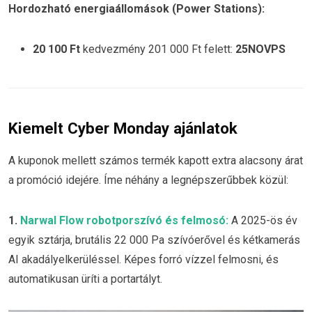
Hordozható energiaállomások (Power Stations):
20 100 Ft
kedvezmény 201 000 Ft felett:
25NOVPS
Kiemelt Cyber Monday ajánlatok
A kuponok mellett számos termék kapott extra alacsony árat
a promóció idejére. Íme néhány a legnépszerűbbek közül:
1.
Narwal Flow robotporszívó és felmosó:
A 2025-ös év
egyik sztárja, brutális 22 000 Pa szívóerővel és kétkamerás
AI akadályelkerüléssel. Képes forró vízzel felmosni, és
automatikusan üríti a portartályt.