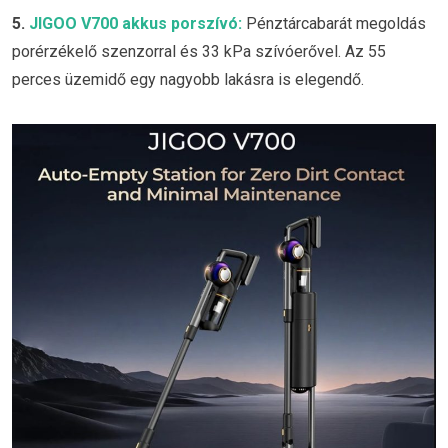
5.
JIGOO V700 akkus porszívó:
Pénztárcabarát megoldás
porérzékelő szenzorral és 33 kPa szívóerővel. Az 55
perces üzemidő egy nagyobb lakásra is elegendő.