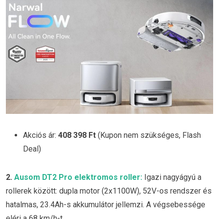
Akciós ár:
408 398 Ft
(Kupon nem szükséges, Flash
Deal)
2.
Ausom DT2 Pro elektromos roller:
Igazi nagyágyú a
rollerek között: dupla motor (2x1100W), 52V-os rendszer és
hatalmas, 23.4Ah-s akkumulátor jellemzi. A végsebessége
eléri a 68 km/h-t.