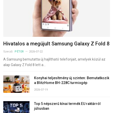
Hivatalos a megújult Samsung Galaxy Z Fold 8
Szerző:
PÉTER
2026-07-22
A Samsung bemutatta új hajlítható telefonjait, amelyek közül az
alap Galaxy Z Fold 8 lett a…
Konyhai teljesítmény új szinten: Bemutatkozik
a BlitzHome BH-228C turmixgép
2026-07-19
Top 5 népszerű kínai termék EU raktárról
júliusban