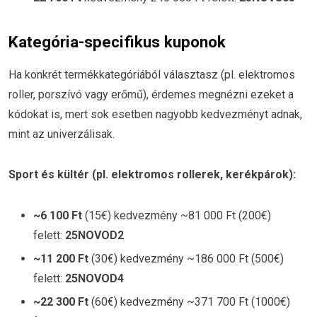
Kategória-specifikus kuponok
Ha konkrét termékkategóriából választasz (pl. elektromos
roller, porszívó vagy erőmű), érdemes megnézni ezeket a
kódokat is, mert sok esetben nagyobb kedvezményt adnak,
mint az univerzálisak.
Sport és kültér (pl. elektromos rollerek, kerékpárok):
~6 100 Ft
(15€) kedvezmény ~81 000 Ft (200€)
felett:
25NOVOD2
~11 200 Ft
(30€) kedvezmény ~186 000 Ft (500€)
felett:
25NOVOD4
~22 300 Ft
(60€) kedvezmény ~371 700 Ft (1000€)