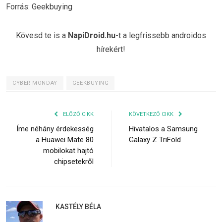
Forrás: Geekbuying
Kövesd te is a
NapiDroid.hu
-t a legfrissebb androidos
hírekért!
CYBER MONDAY
GEEKBUYING
ELŐZŐ CIKK
KÖVETKEZŐ CIKK
Íme néhány érdekesség
Hivatalos a Samsung
a Huawei Mate 80
Galaxy Z TriFold
mobilokat hajtó
chipsetekről
KASTÉLY BÉLA