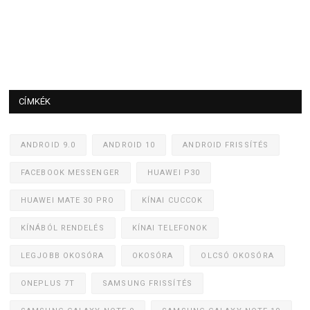
CÍMKÉK
ANDROID 9.0
ANDROID 10
ANDROID FRISSÍTÉS
FACEBOOK MESSENGER
HUAWEI P30
HUAWEI MATE 30 PRO
KÍNAI CUCCOK
KÍNÁBÓL RENDELÉS
KÍNAI TELEFONOK
LEGJOBB OKOSÓRA
OKOSÓRA
OLCSÓ OKOSÓRA
ONEPLUS 7T
SAMSUNG FRISSÍTÉS