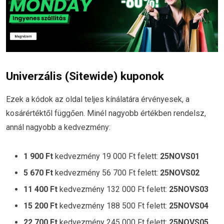
Univerzális (Sitewide) kuponok
Ezek a kódok az oldal teljes kínálatára érvényesek, a
kosárértéktől függően. Minél nagyobb értékben rendelsz,
annál nagyobb a kedvezmény:
1 900 Ft
kedvezmény 19 000 Ft felett:
25NOVS01
5 670 Ft
kedvezmény 56 700 Ft felett:
25NOVS02
11 400 Ft
kedvezmény 132 000 Ft felett:
25NOVS03
15 200 Ft
kedvezmény 188 500 Ft felett:
25NOVS04
22 700 Ft
kedvezmény 245 000 Ft felett:
25NOVS05