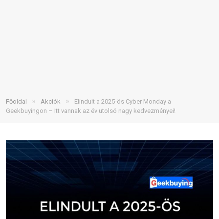
»
»
Főoldal
Akciók
Elindult a 2025-ös Cyber Monday a
Geekbuyingon – Itt vannak az év utolsó nagy kedvezményei!