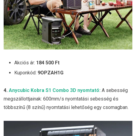
Akciós ár:
184 500 Ft
Kuponkód:
9OPZAH1G
4.
Anycubic Kobra S1 Combo 3D nyomtató:
A sebesség
megszállottjainak: 600mm/s nyomtatási sebesség és
többszínű (8 színű) nyomtatási lehetőség egy csomagban.