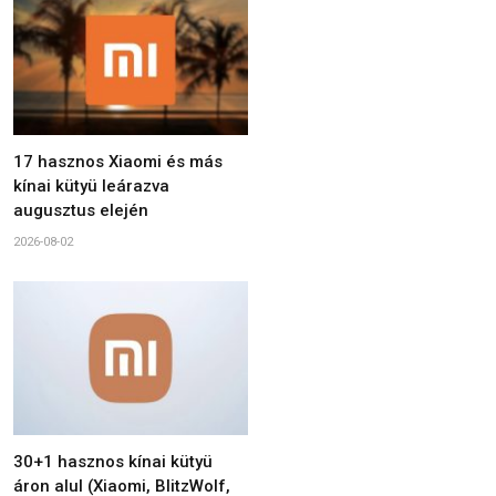
17 hasznos Xiaomi és más
kínai kütyü leárazva
augusztus elején
2026-08-02
30+1 hasznos kínai kütyü
áron alul (Xiaomi, BlitzWolf,