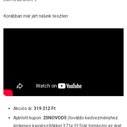
Korábban már járt nálunk teszten:
Akciós ár:
319 212 Ft
Ajánlott kupon:
25NOVOD5
(további kedvezményhez
érdemes kiegészítőkkel 371e Ft fölé tornászni az árat,