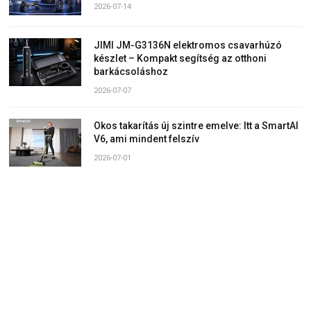
2026-07-14
JIMI JM-G3136N elektromos csavarhúzó
készlet – Kompakt segítség az otthoni
barkácsoláshoz
2026-07-07
Okos takarítás új szintre emelve: Itt a SmartAI
V6, ami mindent felszív
2026-07-01