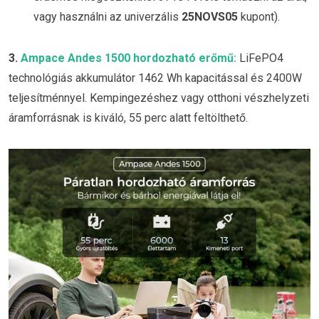
vagy használni az univerzális
25NOVS05
kupont).
3.
Ampace Andes 1500 hordozható erőmű:
LiFePO4
technológiás akkumulátor 1462 Wh kapacitással és 2400W
teljesítménnyel. Kempingezéshez vagy otthoni vészhelyzeti
áramforrásnak is kiváló, 55 perc alatt feltölthető.