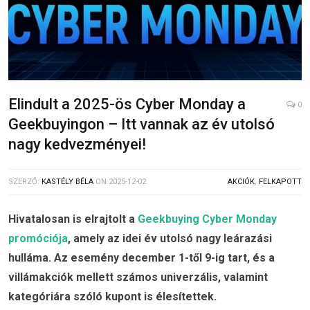
Elindult a 2025-ös Cyber Monday a
0
Geekbuyingon – Itt vannak az év utolsó
nagy kedvezményei!
SZERZŐ:
KASTÉLY BÉLA
ON
2025-12-02
AKCIÓK
,
FELKAPOTT
Hivatalosan is elrajtolt a
Geekbuying Cyber Monday
promóciója
, amely az idei év utolsó nagy leárazási
hulláma. Az esemény december 1-től 9-ig tart, és a
villámakciók mellett számos univerzális, valamint
kategóriára szóló kupont is élesítettek.