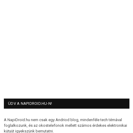
ÜDV A NAPIDROID.HU-N!
A NapiDroid.hu nem csak egy Andriod blog, mindenféle tech témával
foglalkozunk, és az okostelefonok mellett számos érdekes elektronikai
kütyüt igyekszünk bemutatni.