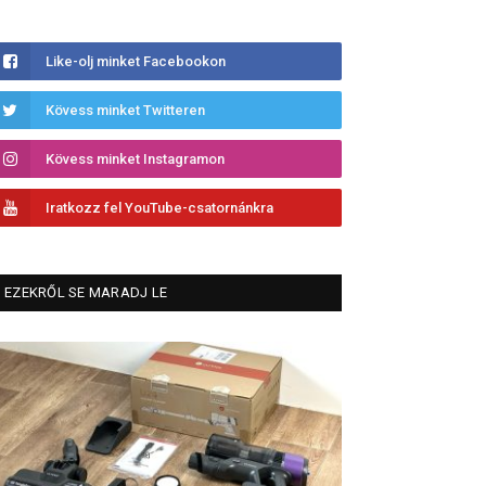
Like-olj minket Facebookon
Kövess minket Twitteren
Kövess minket Instagramon
Iratkozz fel YouTube-csatornánkra
EZEKRŐL SE MARADJ LE