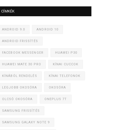
CÍMKÉK
ANDROID 9.0
ANDROID 10
ANDROID FRISSÍTÉS
FACEBOOK MESSENGER
HUAWEI P30
HUAWEI MATE 30 PRO
KÍNAI CUCCOK
KÍNÁBÓL RENDELÉS
KÍNAI TELEFONOK
LEGJOBB OKOSÓRA
OKOSÓRA
OLCSÓ OKOSÓRA
ONEPLUS 7T
SAMSUNG FRISSÍTÉS
SAMSUNG GALAXY NOTE 9