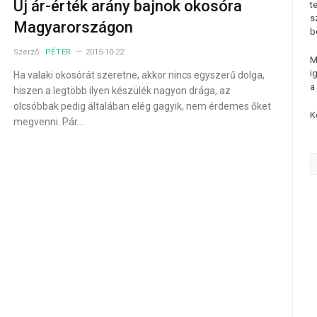
Új ár-érték arány bajnok okosóra
t
s
Magyarországon
b
Szerző:
PÉTER
2015-10-22
M
i
Ha valaki okosórát szeretne, akkor nincs egyszerű dolga,
a
hiszen a legtöbb ilyen készülék nagyon drága, az
olcsóbbak pedig általában elég gagyik, nem érdemes őket
K
megvenni. Pár…