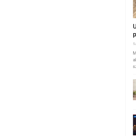
U
p
S
M
a
s