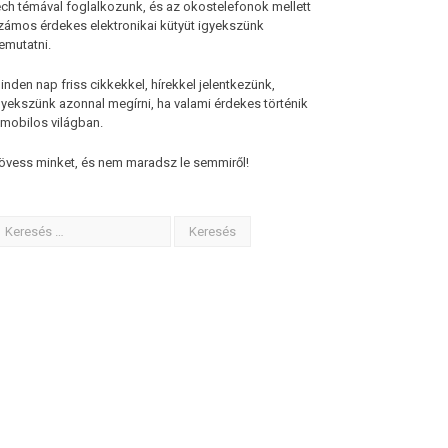
ech témával foglalkozunk, és az okostelefonok mellett
zámos érdekes elektronikai kütyüt igyekszünk
emutatni.
inden nap friss cikkekkel, hírekkel jelentkezünk,
gyekszünk azonnal megírni, ha valami érdekes történik
 mobilos világban.
övess minket, és nem maradsz le semmiről!