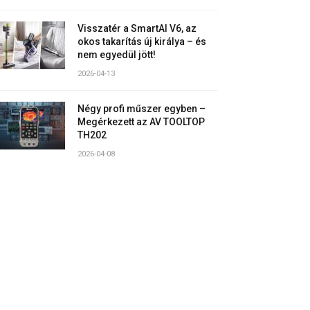
Visszatér a SmartAI V6, az
okos takarítás új királya – és
nem egyedül jött!
2026-04-13
Négy profi műszer egyben –
Megérkezett az AV TOOLTOP
TH202
2026-04-08