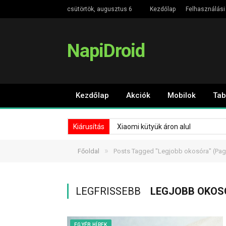
csütörtök, augusztus 6
Kezdőlap
Felhasználási 
NapiDroid
Kezdőlap
Akciók
Mobilok
Tab
Kiárusítás
Xiaomi kütyük áron alul
»
Főoldal
Posts Tagged "Legjobb okosóra"
(Pag
LEGFRISSEBB
LEGJOBB OKOS
EGYÉB HÍREK