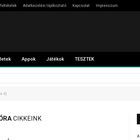
feltételek
Adatkezelési tájékoztató
Kapcsolat
Impresszum
letek
Appok
Játékok
TESZTEK
e 4)
ÓRA
CIKKEINK
A