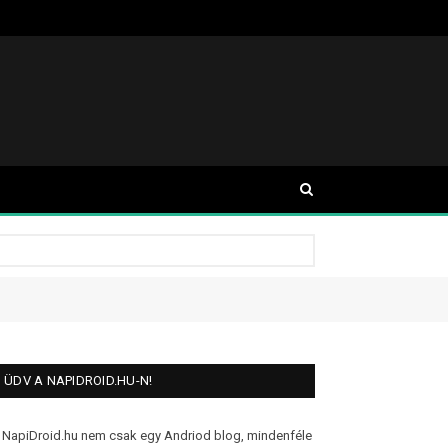
ÜDV A NAPIDROID.HU-N!
 NapiDroid.hu nem csak egy Andriod blog, mindenféle