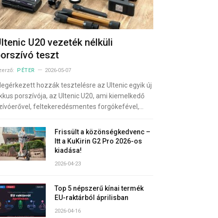
ltenic U20 vezeték nélküli
orszívó teszt
zerző:
PÉTER
2026-05-07
egérkezett hozzák tesztelésre az Ultenic egyik új
kkus porszívója, az Ultenic U20, ami kiemelkedő
zívóerővel, feltekeredésmentes forgókefével,…
Frissült a közönségkedvenc –
Itt a KuKirin G2 Pro 2026-os
kiadása!
2026-04-23
Top 5 népszerű kínai termék
EU-raktárból áprilisban
2026-04-16