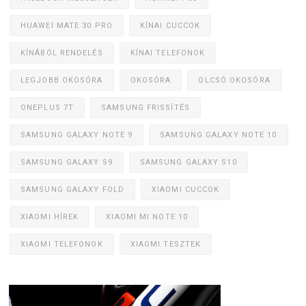
HUAWEI MATE 30 PRO
KÍNAI CUCCOK
KÍNÁBÓL RENDELÉS
KÍNAI TELEFONOK
LEGJOBB OKOSÓRA
OKOSÓRA
OLCSÓ OKOSÓRA
ONEPLUS 7T
SAMSUNG FRISSÍTÉS
SAMSUNG GALAXY NOTE 9
SAMSUNG GALAXY NOTE 10
SAMSUNG GALAXY S9
SAMSUNG GALAXY S10
SAMSUNG GALAXY FOLD
XIAOMI CUCCOK
XIAOMI HÍREK
XIAOMI MI NOTE 10
XIAOMI TELEFONOK
XIAOMI TESZTEK