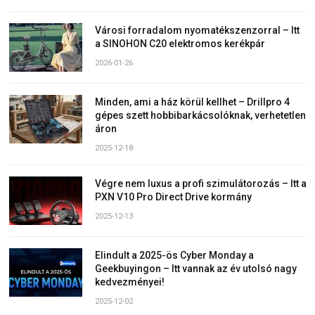
Városi forradalom nyomatékszenzorral – Itt
a SINOHON C20 elektromos kerékpár
2026-01-26
Minden, ami a ház körül kellhet – Drillpro 4
gépes szett hobbibarkácsolóknak, verhetetlen
áron
2025-12-18
Végre nem luxus a profi szimulátorozás – Itt a
PXN V10 Pro Direct Drive kormány
2025-12-13
Elindult a 2025-ös Cyber Monday a
Geekbuyingon – Itt vannak az év utolsó nagy
kedvezményei!
2025-12-02