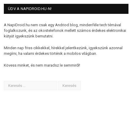
ÜDV A NAPIDROID.HU-N!
A NapiDroid.hu nem csak egy Andriod blog, mindenféle tech témával
foglalkozunk, és az okostelefonok mellett számos érdekes elektronikai
kütyüt igyekszünk bemutatni.
Minden nap friss cikkekkel, hírekkel jelentkezünk, igyekszünk azonnal
megírni, ha valami érdekes történik a mobilos világban.
Kövess minket, és nem maradsz le semmiről!