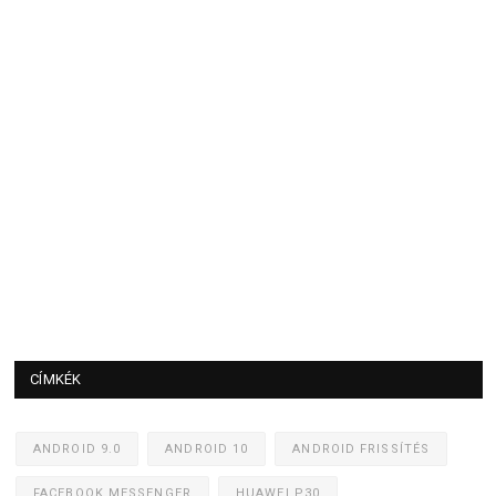
CÍMKÉK
ANDROID 9.0
ANDROID 10
ANDROID FRISSÍTÉS
FACEBOOK MESSENGER
HUAWEI P30