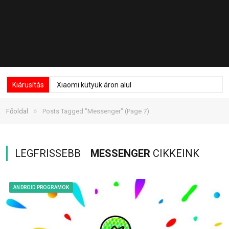
Kiárusítás
Xiaomi kütyük áron alul
»
Főoldal
Posts Tagged "Messenger"
(Page 7)
LEGFRISSEBB
MESSENGER
CIKKEINK
ANDROID PROGRAMOK