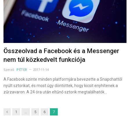
Összeolvad a Facebook és a Messenger
nem túl közkedvelt funkciója
Szerző:
PÉTER
2017-11-14
A Facebook szinte minden platformjára bevezette a Snapchattől
nyúlt sztorikat, és most úgy döntöttek, hogy kicsit enyhítenek a
zűrzavaron. A 24 óra után eltűnő sztorik megtalálhatók…
Previous
1
…
5
6
7