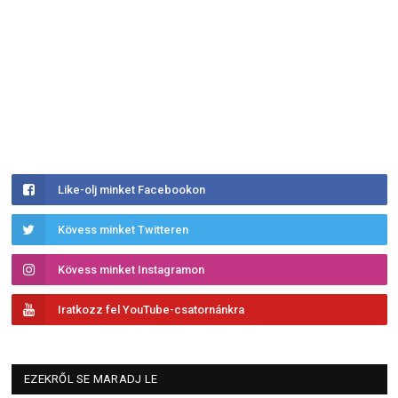
Like-olj minket Facebookon
Kövess minket Twitteren
Kövess minket Instagramon
Iratkozz fel YouTube-csatornánkra
EZEKRŐL SE MARADJ LE