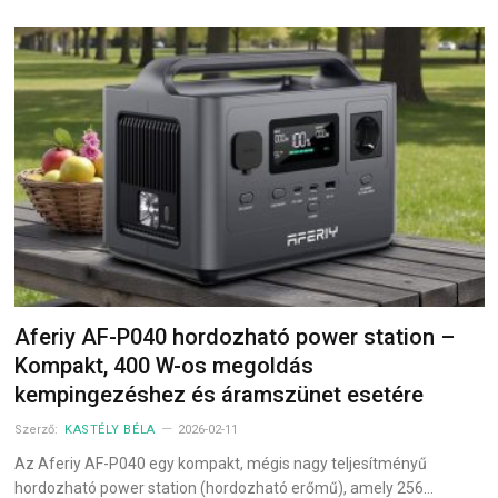
Aferiy AF-P040 hordozható power station –
Kompakt, 400 W-os megoldás
kempingezéshez és áramszünet esetére
Szerző:
KASTÉLY BÉLA
2026-02-11
Az Aferiy AF-P040 egy kompakt, mégis nagy teljesítményű
hordozható power station (hordozható erőmű), amely 256…