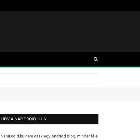
ÜDV A NAPIDROID.HU-N!
 NapiDroid.hu nem csak egy Andriod blog, mindenféle