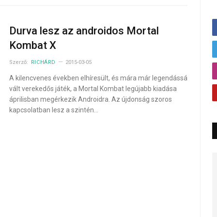
Durva lesz az androidos Mortal
Kombat X
Szerző:
RICHÁRD
2015-03-05
A kilencvenes években elhíresült, és mára már legendássá
vált verekedős játék, a Mortal Kombat legújabb kiadása
áprilisban megérkezik Androidra. Az újdonság szoros
kapcsolatban lesz a szintén…