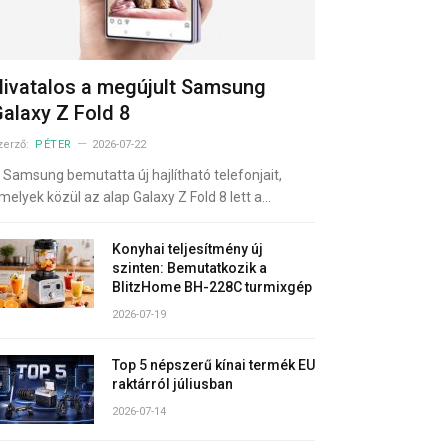
ivatalos a megújult Samsung
alaxy Z Fold 8
zerző:
PÉTER
2026-07-22
 Samsung bemutatta új hajlítható telefonjait,
melyek közül az alap Galaxy Z Fold 8 lett a…
Konyhai teljesítmény új
szinten: Bemutatkozik a
BlitzHome BH-228C turmixgép
2026-07-19
Top 5 népszerű kínai termék EU
raktárról júliusban
2026-07-14