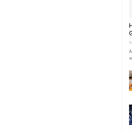
H
G
S
A
a