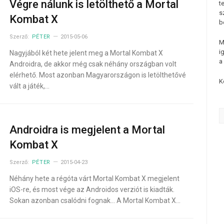
Végre nálunk is letölthető a Mortal
t
s
Kombat X
b
Szerző:
PÉTER
2015-05-06
M
i
Nagyjából két hete jelent meg a Mortal Kombat X
a
Androidra, de akkor még csak néhány országban volt
elérhető. Most azonban Magyarországon is letölthetővé
K
vált a játék,…
Androidra is megjelent a Mortal
Kombat X
Szerző:
PÉTER
2015-04-23
Néhány hete a régóta várt Mortal Kombat X megjelent
iOS-re, és most vége az Androidos verziót is kiadták.
Sokan azonban csalódni fognak… A Mortal Kombat X…