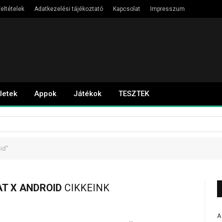
eltételek
Adatkezelési tájékoztató
Kapcsolat
Impresszum
letek
Appok
Játékok
TESZTEK
id"
T X ANDROID
CIKKEINK
A