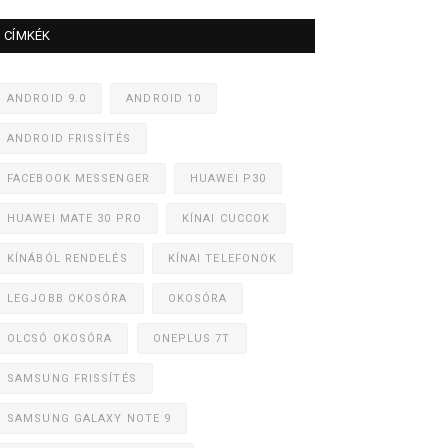
CÍMKÉK
ANDROID 9.0
ANDROID 10
ANDROID FRISSÍTÉS
FACEBOOK MESSENGER
HUAWEI P30
HUAWEI MATE 30 PRO
KÍNAI CUCCOK
KÍNÁBÓL RENDELÉS
KÍNAI TELEFONOK
LEGJOBB OKOSÓRA
OKOSÓRA
OLCSÓ OKOSÓRA
ONEPLUS 7T
SAMSUNG FRISSÍTÉS
SAMSUNG GALAXY NOTE 9