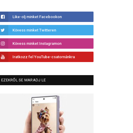
Like-olj minket Facebookon
Kövess minket Twitteren
Kövess minket Instagramon
Iratkozz fel YouTube-csatornánkra
EZEKRŐL SE MARADJ LE