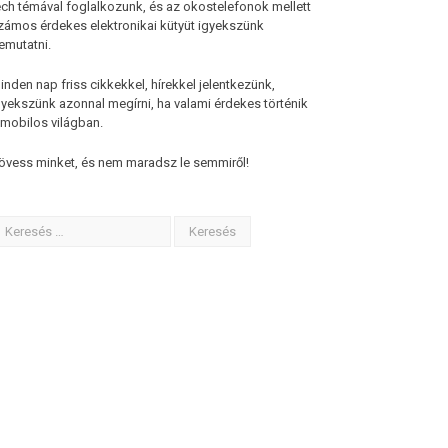
ech témával foglalkozunk, és az okostelefonok mellett
zámos érdekes elektronikai kütyüt igyekszünk
emutatni.
inden nap friss cikkekkel, hírekkel jelentkezünk,
gyekszünk azonnal megírni, ha valami érdekes történik
 mobilos világban.
övess minket, és nem maradsz le semmiről!