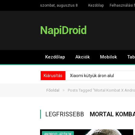
szombat, augusztus 8
Kezdőlap
Felhasználási f
NapiDroid
Kezdőlap
Akciók
Mobilok
Tab
Kiárusítás
Xiaomi kütyük áron alul
»
Főoldal
Posts Tagged "Mortal Kombat X Andro
LEGFRISSEBB
MORTAL KOMBA
ANDROID JÁTÉKOK