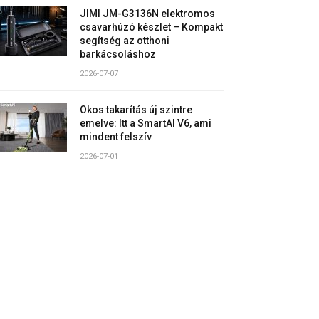
JIMI JM-G3136N elektromos
csavarhúzó készlet – Kompakt
segítség az otthoni
barkácsoláshoz
2026-07-07
Okos takarítás új szintre
emelve: Itt a SmartAI V6, ami
mindent felszív
2026-07-01