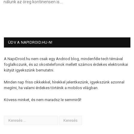
nálunk az öreg kontinensen is.…
ÜDV A NAPIDROID.HU-N!
A NapiDroid.hu nem csak egy Andriod blog, mindenféle tech témával
foglalkozunk, és az okostelefonok mellett számos érdekes elektronikai
kütyüt igyekszünk bemutatni.
Minden nap friss cikkekkel, hírekkel jelentkezünk, igyekszünk azonnal
megírni, ha valami érdekes történik a mobilos világban.
Kövess minket, és nem maradsz le semmiről!