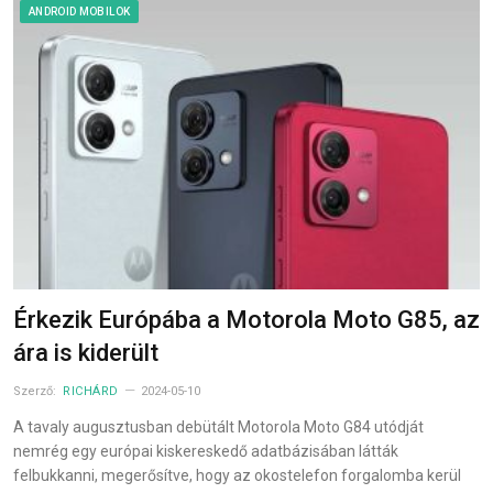
ANDROID MOBILOK
Érkezik Európába a Motorola Moto G85, az
ára is kiderült
Szerző:
RICHÁRD
2024-05-10
A tavaly augusztusban debütált Motorola Moto G84 utódját
nemrég egy európai kiskereskedő adatbázisában látták
felbukkanni, megerősítve, hogy az okostelefon forgalomba kerül