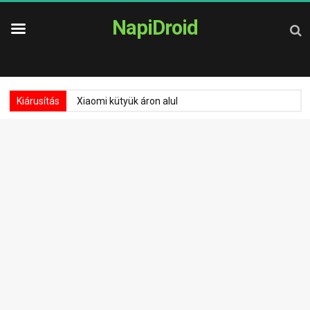
NapiDroid
Kiárusítás
Xiaomi kütyük áron alul