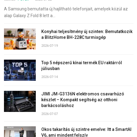
A Samsung bemutatta új hajlítható telefonjait, amelyek közül az
alap Galaxy Z Fold 8 lett a…
Konyhai teljesítmény új szinten: Bemutatkozik
a BlitzHome BH-228C turmixgép
2026-07-19
Top 5 népszerű kínai termék EU raktárról
júliusban
2026-07-14
JIMI JM-G3136N elektromos csavarhúzó
készlet – Kompakt segítség az otthoni
barkácsoláshoz
2026-07-07
Okos takarítás új szintre emelve: Itt a SmartAI
V6, ami mindent felszív