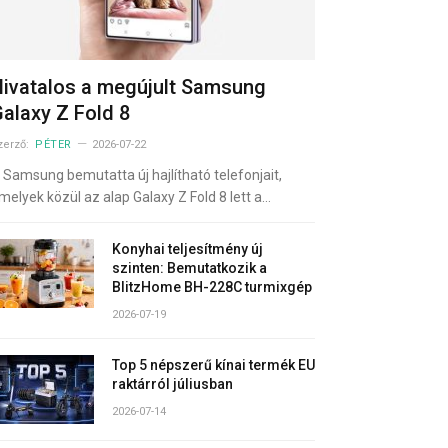
ivatalos a megújult Samsung
alaxy Z Fold 8
zerző:
PÉTER
2026-07-22
 Samsung bemutatta új hajlítható telefonjait,
melyek közül az alap Galaxy Z Fold 8 lett a…
Konyhai teljesítmény új
szinten: Bemutatkozik a
BlitzHome BH-228C turmixgép
2026-07-19
Top 5 népszerű kínai termék EU
raktárról júliusban
2026-07-14