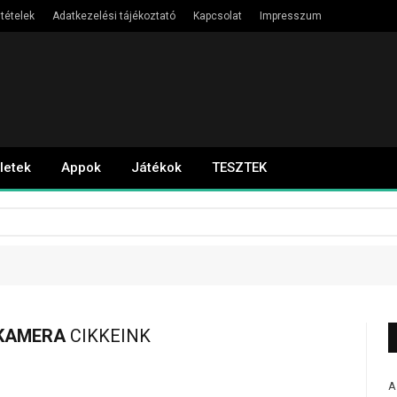
ltételek
Adatkezelési tájékoztató
Kapcsolat
Impresszum
letek
Appok
Játékok
TESZTEK
 KAMERA
CIKKEINK
A