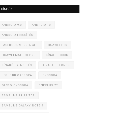
CÍMKÉK
ANDROID 9.0
ANDROID 10
ANDROID FRISSÍTÉS
FACEBOOK MESSENGER
HUAWEI P30
HUAWEI MATE 30 PRO
KÍNAI CUCCOK
KÍNÁBÓL RENDELÉS
KÍNAI TELEFONOK
LEGJOBB OKOSÓRA
OKOSÓRA
OLCSÓ OKOSÓRA
ONEPLUS 7T
SAMSUNG FRISSÍTÉS
SAMSUNG GALAXY NOTE 9