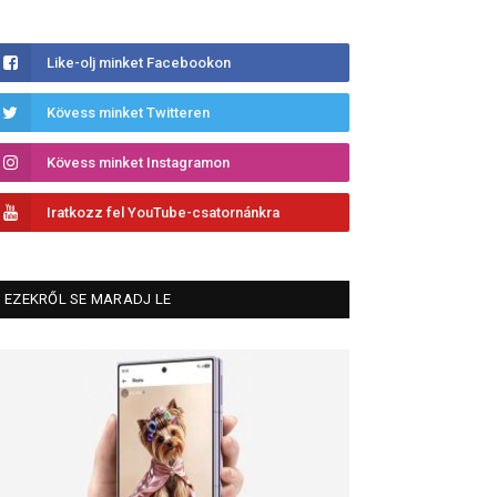
Like-olj minket Facebookon
Kövess minket Twitteren
Kövess minket Instagramon
Iratkozz fel YouTube-csatornánkra
EZEKRŐL SE MARADJ LE