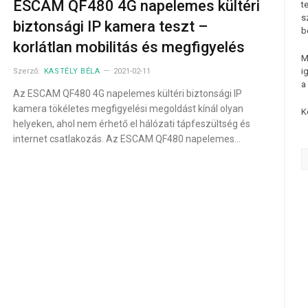
ESCAM QF480 4G napelemes kültéri
t
s
biztonsági IP kamera teszt –
b
korlátlan mobilitás és megfigyelés
M
i
Szerző:
KASTÉLY BÉLA
2021-02-11
a
Az ESCAM QF480 4G napelemes kültéri biztonsági IP
kamera tökéletes megfigyelési megoldást kínál olyan
K
helyeken, ahol nem érhető el hálózati tápfeszültség és
internet csatlakozás. Az ESCAM QF480 napelemes…