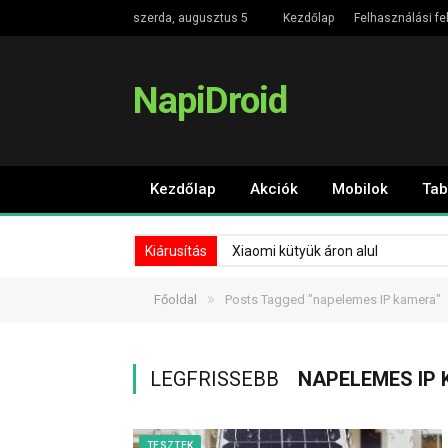
szerda, augusztus 5
Kezdőlap
Felhasználási fe
NapiDroid
Kezdőlap
Akciók
Mobilok
Tab
Kiárusítás
Xiaomi kütyük áron alul
»
Főoldal
Posts Tagged "napelemes IP kamera"
LEGFRISSEBB
NAPELEMES IP
TESZTEK