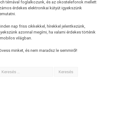
ech témával foglalkozunk, és az okostelefonok mellett
zámos érdekes elektronikai kütyüt igyekszünk
emutatni.
inden nap friss cikkekkel, hírekkel jelentkezünk,
gyekszünk azonnal megírni, ha valami érdekes történik
 mobilos világban.
övess minket, és nem maradsz le semmiről!