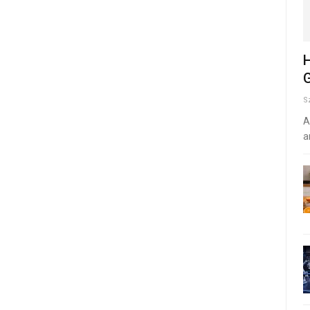
H
G
S
A
a