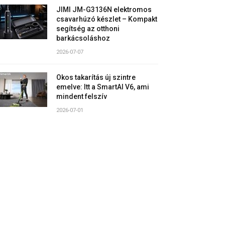
JIMI JM-G3136N elektromos
csavarhúzó készlet – Kompakt
segítség az otthoni
barkácsoláshoz
2026-07-07
Okos takarítás új szintre
emelve: Itt a SmartAI V6, ami
mindent felszív
2026-07-01