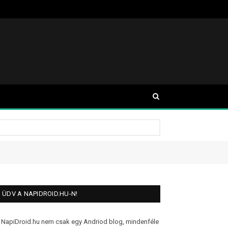
ÜDV A NAPIDROID.HU-N!
 NapiDroid.hu nem csak egy Andriod blog, mindenféle