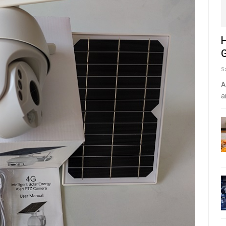
H
G
S
A
a