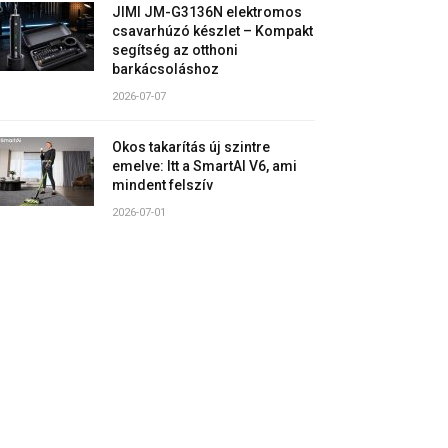
JIMI JM-G3136N elektromos
csavarhúzó készlet – Kompakt
segítség az otthoni
barkácsoláshoz
2026-07-07
Okos takarítás új szintre
emelve: Itt a SmartAI V6, ami
mindent felszív
2026-07-01