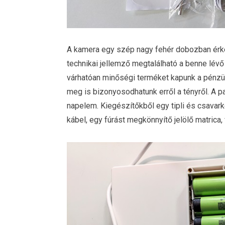
A kamera egy szép nagy fehér dobozban érke
technikai jellemző megtalálható a benne lévő 
várhatóan minőségi terméket kapunk a pénzün
meg is bizonyosodhatunk erről a tényről. A p
napelem. Kiegészítőkből egy tipli és csavar
kábel, egy fúrást megkönnyítő jelölő matrica, v