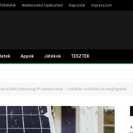
feltételek
Adatkezelési tájékoztató
Kapcsolat
Impresszum
letek
Appok
Játékok
TESZTEK
kültéri biztonsági IP kamera teszt – korlátlan mobilitás és megfigyelés
A
t