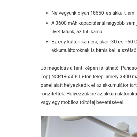
Ne vegyünk olyan
18650
-es akku-t, ami
A 3600 mAh kapacitásnál nagyobb sem j
ilyet látunk, az tuti kamu.
Ez egy kültéri kamera, akár -30 és +60 
akkumulátoroknak is bírnia kell a széls
Jó megoldás a fenti képen is látható, Panasoni
Top)
NCR18650B Li-Ion telep, amely 3400 mA
panel alatt helyezkedik el az akkumulátor tar
rögzítették. Helyezzük be az akkumulátorokat
vagy egy mobilos töltőfej bevetésével.