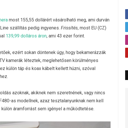
mera
most 155,55 dollárért vásárolható meg, ami durván
 Line szállítás pedig ingyenes.
Frissítés
, most EU (CZ)
sal
139,99 dolláros áron
, ami 43 ezer forint.
etőek, ezért sokan döntenek úgy, hogy bekamerázzák
CTV kamerák léteztek, meglehetősen körülményes
 külön táp és koax kábelt kellett húzni, szóval
hez.
oldás azoknak, akiknek nem szeretnének, vagy nincs
QF480-as modellnek, azaz tesztalanyunknak nem kell
s külön áramforrást sem igényel a működtetése.