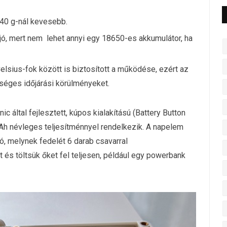
 40 g-nál kevesebb.
ó, mert nem lehet annyi egy 18650-es akkumulátor, ha
Celsius-fok között is biztosított a működése, ezért az
őséges időjárási körülményeket.
c által fejlesztett, kúpos kialakítású (Battery Button
h névleges teljesítménnyel rendelkezik. A napelem
tó, melynek fedelét 6 darab csavarral
 és töltsük őket fel teljesen, például egy powerbank