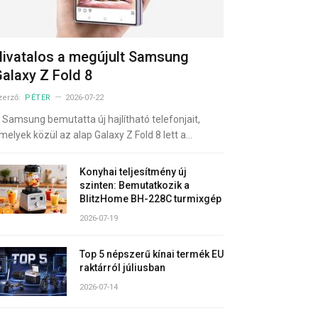
ivatalos a megújult Samsung
alaxy Z Fold 8
zerző:
PÉTER
2026-07-22
 Samsung bemutatta új hajlítható telefonjait,
melyek közül az alap Galaxy Z Fold 8 lett a…
Konyhai teljesítmény új
szinten: Bemutatkozik a
BlitzHome BH-228C turmixgép
2026-07-19
Top 5 népszerű kínai termék EU
raktárról júliusban
2026-07-14