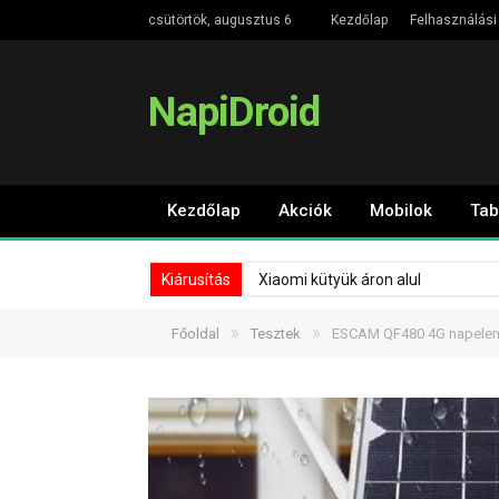
csütörtök, augusztus 6
Kezdőlap
Felhasználási 
NapiDroid
Kezdőlap
Akciók
Mobilok
Tab
Kiárusítás
Xiaomi kütyük áron alul
»
»
Főoldal
Tesztek
ESCAM QF480 4G napelemes 