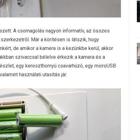
zett. A csomagolás nagyon informatív, az összes
szerkezetről. Már a körítésen is látszik, hogy
kért, de amikor a kamera is a kezünkbe kerül, akkor
akkban szivaccsal bélelve érkezik a kamera és a
készlet, egy kereszthornyú csavarhúzó, egy microUSB
alamint használati utasítás jár.