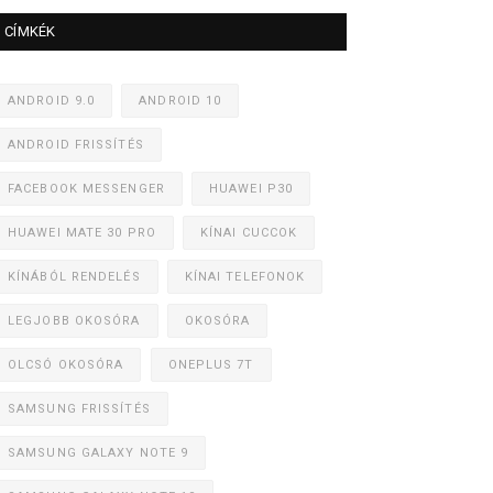
CÍMKÉK
ANDROID 9.0
ANDROID 10
ANDROID FRISSÍTÉS
FACEBOOK MESSENGER
HUAWEI P30
HUAWEI MATE 30 PRO
KÍNAI CUCCOK
KÍNÁBÓL RENDELÉS
KÍNAI TELEFONOK
LEGJOBB OKOSÓRA
OKOSÓRA
OLCSÓ OKOSÓRA
ONEPLUS 7T
SAMSUNG FRISSÍTÉS
SAMSUNG GALAXY NOTE 9