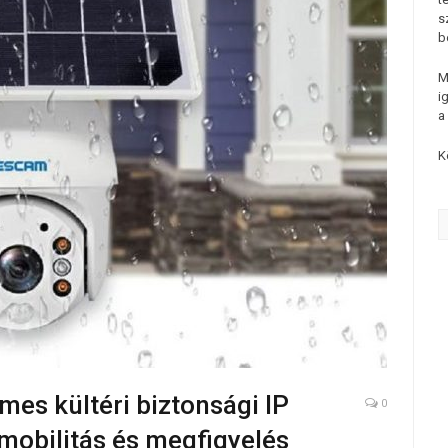
s
b
M
i
a
K
s kültéri biztonsági IP
0
 mobilitás és megfigyelés