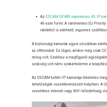
Az
ESCAM QF480 napelemes 4G IP ka
46 ezer forint. A vámmentes EU Priority
raktárból is elérhető, ingyenes szállítás
A biztonsági kamerák egyre olcsóbban elérh
az otthonukat. Ez régen, amikor még csak C
dolog volt. Ezekhez a megfigyelő egységekhez
szükség volt némi szakértelemre a telepítés
Az ESCAM kültéri IP kamerája tökéletes meg
lehetőségük vezetékrendszert kiépíteni. A 
vezetékes internet vagy WiFi lefedettség, é