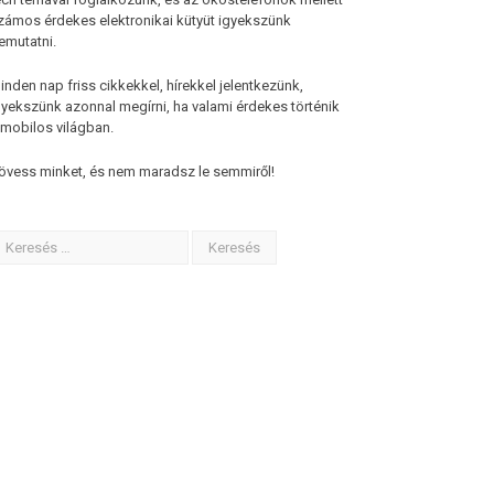
zámos érdekes elektronikai kütyüt igyekszünk
emutatni.
inden nap friss cikkekkel, hírekkel jelentkezünk,
gyekszünk azonnal megírni, ha valami érdekes történik
 mobilos világban.
övess minket, és nem maradsz le semmiről!