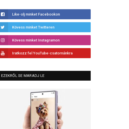
Like-olj minket Facebookon
Kövess minket Twitteren
Kövess minket Instagramon
Iratkozz fel YouTube-csatornánkra
EZEKRŐL SE MARADJ LE