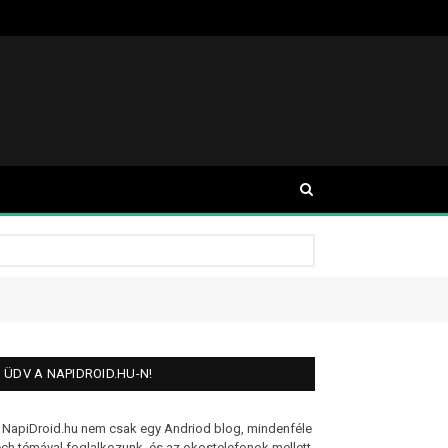
ÜDV A NAPIDROID.HU-N!
 NapiDroid.hu nem csak egy Andriod blog, mindenféle
ech témával foglalkozunk, és az okostelefonok mellett