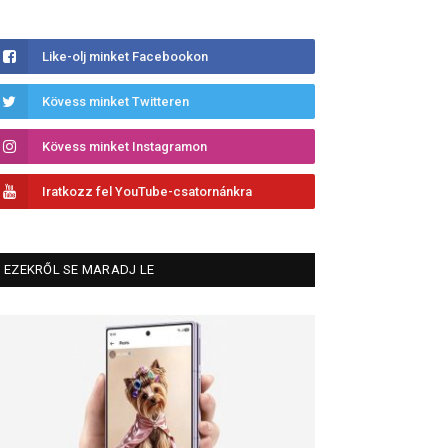
Like-olj minket Facebookon
Kövess minket Twitteren
Kövess minket Instagramon
Iratkozz fel YouTube-csatornánkra
EZEKRŐL SE MARADJ LE