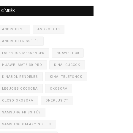
CÍMKÉK
ANDROID 9.0
ANDROID 10
ANDROID FRISSÍTÉS
FACEBOOK MESSENGER
HUAWEI P30
HUAWEI MATE 30 PRO
KÍNAI CUCCOK
KÍNÁBÓL RENDELÉS
KÍNAI TELEFONOK
LEGJOBB OKOSÓRA
OKOSÓRA
OLCSÓ OKOSÓRA
ONEPLUS 7T
SAMSUNG FRISSÍTÉS
SAMSUNG GALAXY NOTE 9