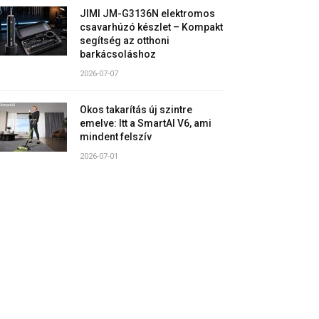
JIMI JM-G3136N elektromos
csavarhúzó készlet – Kompakt
segítség az otthoni
barkácsoláshoz
2026-07-07
Okos takarítás új szintre
emelve: Itt a SmartAI V6, ami
mindent felszív
2026-07-01