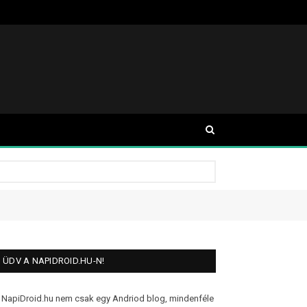
ÜDV A NAPIDROID.HU-N!
 NapiDroid.hu nem csak egy Andriod blog, mindenféle