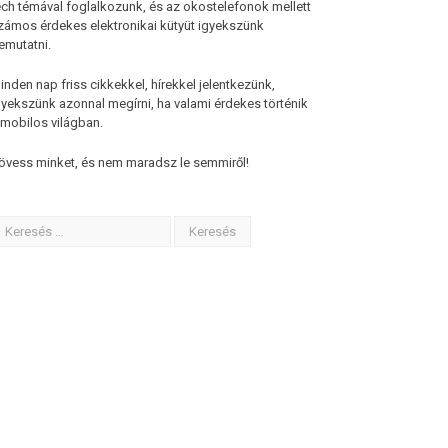
ech témával foglalkozunk, és az okostelefonok mellett
zámos érdekes elektronikai kütyüt igyekszünk
emutatni.
inden nap friss cikkekkel, hírekkel jelentkezünk,
gyekszünk azonnal megírni, ha valami érdekes történik
 mobilos világban.
övess minket, és nem maradsz le semmiről!