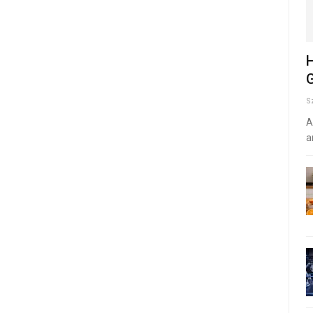
H
G
S
A
a