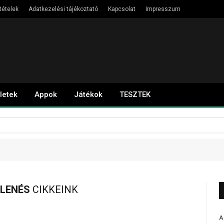
tételek
Adatkezelési tájékoztató
Kapcsolat
Impresszum
letek
Appok
Játékok
TESZTEK
ELENÉS
CIKKEINK
A