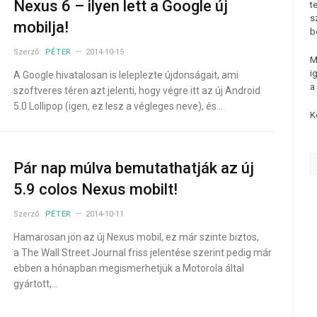
Nexus 6 – ilyen lett a Google új
t
s
mobilja!
b
Szerző:
PÉTER
2014-10-15
M
i
A Google hivatalosan is leleplezte újdonságait, ami
a
szoftveres téren azt jelenti, hogy végre itt az új Android
5.0 Lollipop (igen, ez lesz a végleges neve), és…
K
Pár nap múlva bemutathatják az új
5.9 colos Nexus mobilt!
Szerző:
PÉTER
2014-10-11
Hamarosan jön az új Nexus mobil, ez már szinte biztos,
a The Wall Street Journal friss jelentése szerint pedig már
ebben a hónapban megismerhetjük a Motorola által
gyártott,…