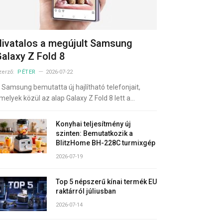
ivatalos a megújult Samsung
alaxy Z Fold 8
zerző:
PÉTER
2026-07-22
 Samsung bemutatta új hajlítható telefonjait,
melyek közül az alap Galaxy Z Fold 8 lett a…
Konyhai teljesítmény új
szinten: Bemutatkozik a
BlitzHome BH-228C turmixgép
2026-07-19
Top 5 népszerű kínai termék EU
raktárról júliusban
2026-07-14