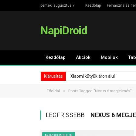
péntek, augusztus 7
Kezdőlap
Felhasználási fel
NapiDroid
Kezdőlap
Akciók
Mobilok
Tab
Kiárusítás
Xiaomi kütyük áron alul
»
Főoldal
Posts Tagged "Nexus 6 megjelenés"
LEGFRISSEBB
NEXUS 6 MEGJ
ANDROID MOBILOK