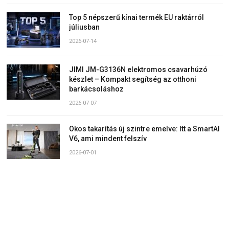
Top 5 népszerű kínai termék EU raktárról
júliusban
2026-07-14
JIMI JM-G3136N elektromos csavarhúzó
készlet – Kompakt segítség az otthoni
barkácsoláshoz
2026-07-07
Okos takarítás új szintre emelve: Itt a SmartAI
V6, ami mindent felszív
2026-07-01