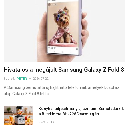
Hivatalos a megújult Samsung Galaxy Z Fold 8
Szerző:
PÉTER
2026-07-22
A Samsung bemutatta új hajlítható telefonjait, amelyek közül az
alap Galaxy Z Fold 8 lett a…
Konyhai teljesítmény új szinten: Bemutatkozik
a BlitzHome BH-228C turmixgép
2026-07-19