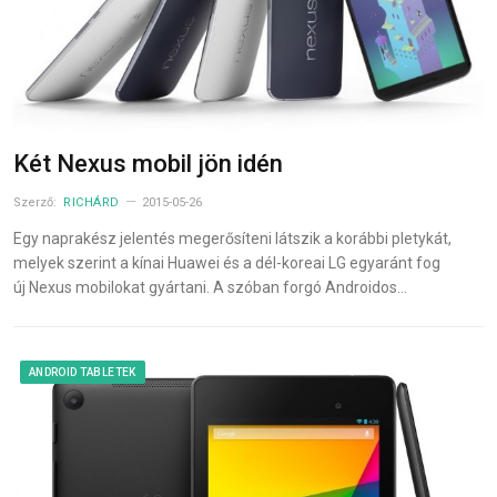
Két Nexus mobil jön idén
Szerző:
RICHÁRD
2015-05-26
Egy naprakész jelentés megerősíteni látszik a korábbi pletykát,
melyek szerint a kínai Huawei és a dél-koreai LG egyaránt fog
új Nexus mobilokat gyártani. A szóban forgó Androidos…
ANDROID TABLETEK