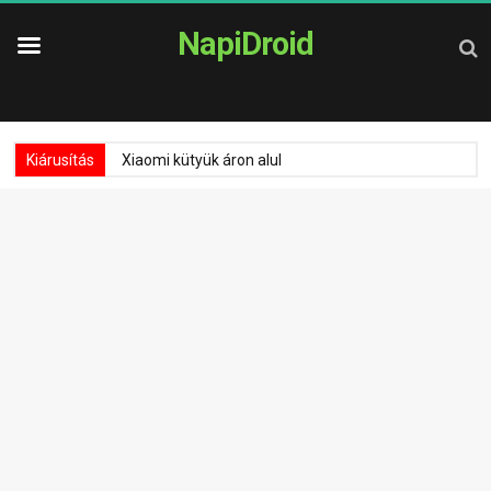
NapiDroid
Kiárusítás
Xiaomi kütyük áron alul