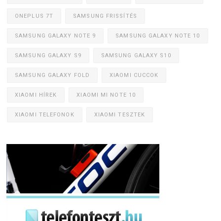
ONEPLUS 7T
SAMSUNG FRISSÍTÉS
SAMSUNG GALAXY NOTE 9
SAMSUNG GALAXY NOTE 10
SAMSUNG GALAXY S9
SAMSUNG GALAXY S10
SAMSUNG GALAXY FOLD
XIAOMI CUCCOK
XIAOMI HÍREK
XIAOMI MI NOTE 10
XIAOMI TELEFONOK
XIAOMI TESZTEK