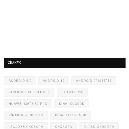
CÍMKÉK
ANDROID 9.0
ANDROID 10
ANDROID FRISSÍTÉS
FACEBOOK MESSENGER
HUAWEI P30
HUAWEI MATE 30 PRO
KÍNAI CUCCOK
KÍNÁBÓL RENDELÉS
KÍNAI TELEFONOK
LEGJOBB OKOSÓRA
OKOSÓRA
OLCSÓ OKOSÓRA