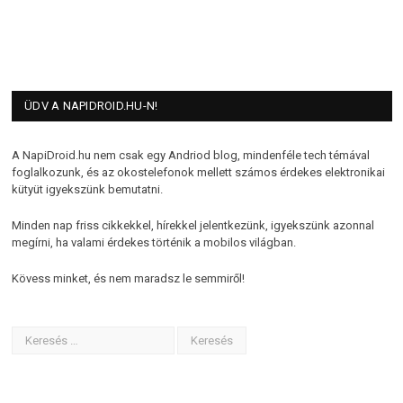
ÜDV A NAPIDROID.HU-N!
A NapiDroid.hu nem csak egy Andriod blog, mindenféle tech témával
foglalkozunk, és az okostelefonok mellett számos érdekes elektronikai
kütyüt igyekszünk bemutatni.
Minden nap friss cikkekkel, hírekkel jelentkezünk, igyekszünk azonnal
megírni, ha valami érdekes történik a mobilos világban.
Kövess minket, és nem maradsz le semmiről!