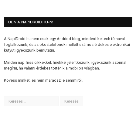
ÜDV A NAPIDROID.HU-N!
A NapiDroid.hu nem csak egy Andriod blog, mindenféle tech témával
foglalkozunk, és az okostelefonok mellett számos érdekes elektronikai
kütyüt igyekszünk bemutatni.
Minden nap friss cikkekkel, hírekkel jelentkezünk, igyekszünk azonnal
megírni, ha valami érdekes történik a mobilos világban.
Kövess minket, és nem maradsz le semmiről!