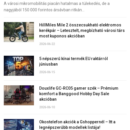
A városi mikromobilitás piacán hatalmas a tülekedés, de a
nagyjából 150 000 forintos ársávban ritkán…
HillMiles Mile 2 összecsukható elektromos
kerékpár – Letesztelt, megbízható városi társ
most kuponos akcióban
2026-06-22
5 népszerű kínai termék EU raktárról
júniusban
2026-06-15
Douxlife GC-RC05 gamer szék – Prémium
komfort a Banggood Hobby Day Sale
akcióban
2026-06-10
Okostelefon akciók a Gshoppernél – Itt a
legnépszerűbb modellek listája!