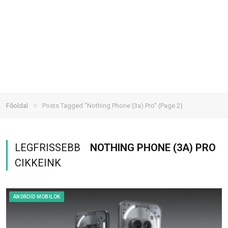
»
Főoldal
Posts Tagged "Nothing Phone (3a) Pro"
(Page 2)
LEGFRISSEBB
NOTHING PHONE (3A) PRO
CIKKEINK
ANDROID MOBILOK