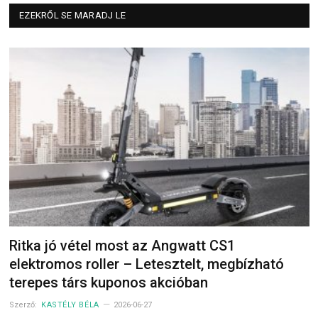
EZEKRŐL SE MARADJ LE
Ritka jó vétel most az Angwatt CS1
elektromos roller – Letesztelt, megbízható
terepes társ kuponos akcióban
Szerző:
KASTÉLY BÉLA
2026-06-27