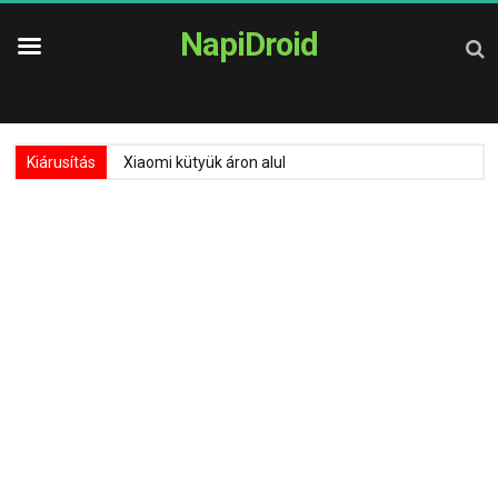
NapiDroid
Kiárusítás
Xiaomi kütyük áron alul