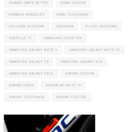
HUAWEI MATE 30 PRO
KÍNAI CUCCOK
KÍNÁBÓL RENDELÉS
KÍNAI TELEFONOK
LEGJOBB OKOSÓRA
OKOSÓRA
OLCSÓ OKOSÓRA
ONEPLUS 7T
SAMSUNG FRISSÍTÉS
SAMSUNG GALAXY NOTE 9
SAMSUNG GALAXY NOTE 10
SAMSUNG GALAXY S9
SAMSUNG GALAXY S10
SAMSUNG GALAXY FOLD
XIAOMI CUCCOK
XIAOMI HÍREK
XIAOMI MI NOTE 10
XIAOMI TELEFONOK
XIAOMI TESZTEK