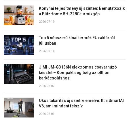
Konyhai teljesítmény új szinten: Bemutatkozik
a BlitzHome BH-228C turmixgép
2026-07-19
Top 5 népszerű kínai termék EU raktárról
júliusban
2026-07-14
JIMI JM-G3136N elektromos csavarhúzó
készlet – Kompakt segítség az otthoni
barkácsoláshoz
2026-07-07
Okos takarítás új szintre emelve: Itt a SmartAI
V6, ami mindent felszív
2026-07-01