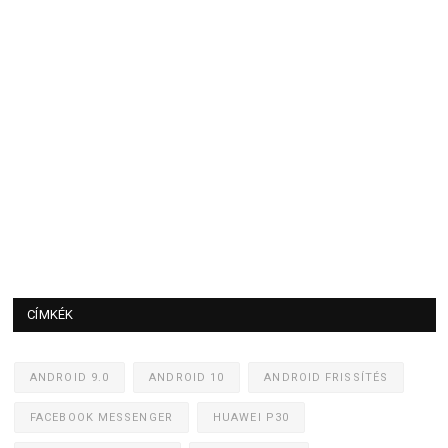
CÍMKÉK
ANDROID 9.0
ANDROID 10
ANDROID FRISSÍTÉS
FACEBOOK MESSENGER
HUAWEI P30