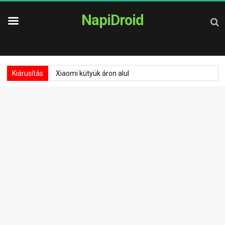
NapiDroid
Kiárusítás
Xiaomi kütyük áron alul