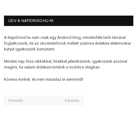
ÜDV A NAPIDROID.HU-N!
A NapiDroid.hu nem csak egy Andriod blog, mindenféle tech témával
foglalkozunk, és az okostelefonok mellett számos érdekes elektronikai
kütyüt igyekszünk bemutatni.
Minden nap friss cikkekkel, hírekkel jelentkezünk, igyekszünk azonnal
megírni, ha valami érdekes történik a mobilos világban.
Kövess minket, és nem maradsz le semmiről!