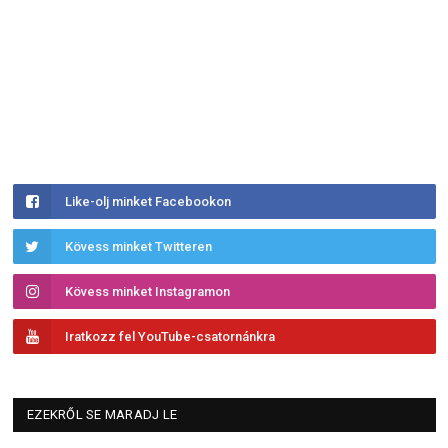
Like-olj minket Facebookon
Kövess minket Twitteren
Kövess minket Instagramon
Iratkozz fel YouTube-csatornánkra
EZEKRŐL SE MARADJ LE