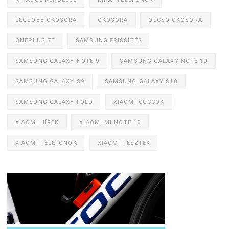
LEGJOBB OKOSÓRA
OKOSÓRA
OLCSÓ OKOSÓRA
ONEPLUS 7T
SAMSUNG FRISSÍTÉS
SAMSUNG GALAXY NOTE 9
SAMSUNG GALAXY NOTE 10
SAMSUNG GALAXY S9
SAMSUNG GALAXY S10
SAMSUNG GALAXY FOLD
XIAOMI CUCCOK
XIAOMI HÍREK
XIAOMI MI NOTE 10
XIAOMI TELEFONOK
XIAOMI TESZTEK