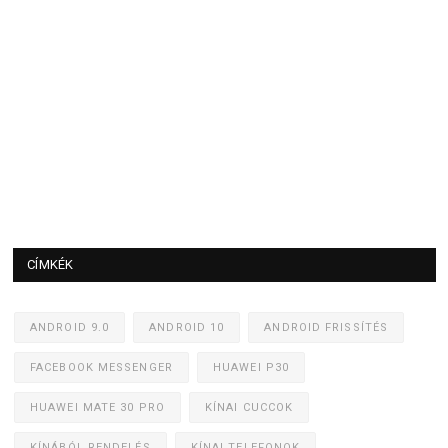
CÍMKÉK
ANDROID 9.0
ANDROID 10
ANDROID FRISSÍTÉS
FACEBOOK MESSENGER
HUAWEI P30
HUAWEI MATE 30 PRO
KÍNAI CUCCOK
KÍNÁBÓL RENDELÉS
KÍNAI TELEFONOK