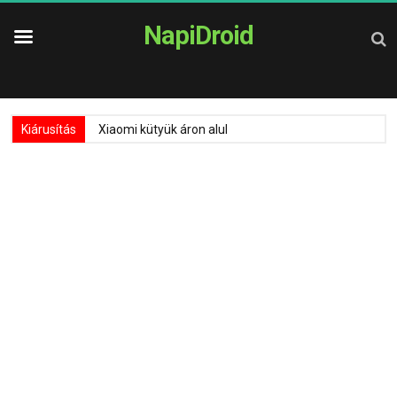
NapiDroid
Kiárusítás
Xiaomi kütyük áron alul