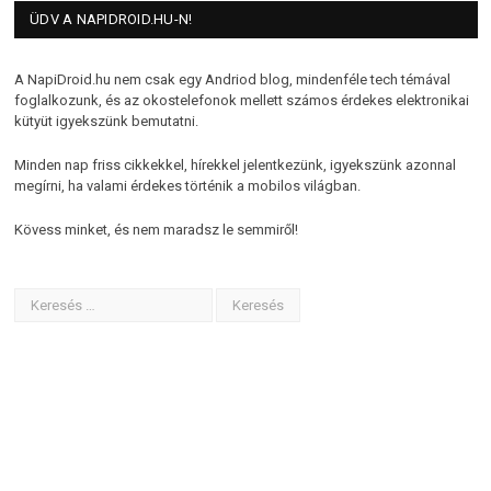
ÜDV A NAPIDROID.HU-N!
A NapiDroid.hu nem csak egy Andriod blog, mindenféle tech témával
foglalkozunk, és az okostelefonok mellett számos érdekes elektronikai
kütyüt igyekszünk bemutatni.
Minden nap friss cikkekkel, hírekkel jelentkezünk, igyekszünk azonnal
megírni, ha valami érdekes történik a mobilos világban.
Kövess minket, és nem maradsz le semmiről!