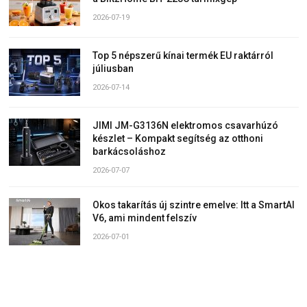
2026-07-19
Top 5 népszerű kínai termék EU raktárról
júliusban
2026-07-14
JIMI JM-G3136N elektromos csavarhúzó
készlet – Kompakt segítség az otthoni
barkácsoláshoz
2026-07-07
Okos takarítás új szintre emelve: Itt a SmartAI
V6, ami mindent felszív
2026-07-01