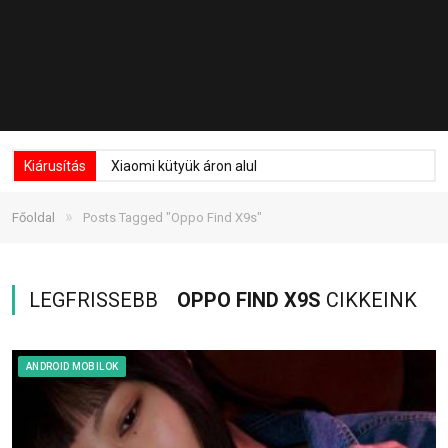
Kiárusítás
Xiaomi kütyük áron alul
»
Főoldal
Posts Tagged "Oppo Find X9s"
LEGFRISSEBB
OPPO FIND X9S
CIKKEINK
ANDROID MOBILOK