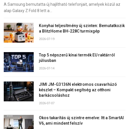
A Samsung bemutatta új hajlítható telefonjait, amelyek közül az
alap Galaxy Z Fold 8 lett a…
Konyhai teljesítmény új szinten: Bemutatkozik
a BlitzHome BH-228C turmixgép
2026-07-19
Top 5 népszerű kínai termék EU raktárról
júliusban
2026-07-14
JIMI JM-G3136N elektromos csavarhúzó
készlet – Kompakt segítség az otthoni
barkácsoláshoz
2026-07-07
Okos takarítás új szintre emelve: Itt a SmartAI
V6, ami mindent felszív