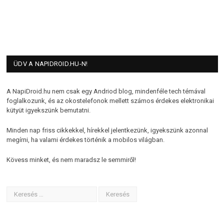
ÜDV A NAPIDROID.HU-N!
A NapiDroid.hu nem csak egy Andriod blog, mindenféle tech témával
foglalkozunk, és az okostelefonok mellett számos érdekes elektronikai
kütyüt igyekszünk bemutatni.
Minden nap friss cikkekkel, hírekkel jelentkezünk, igyekszünk azonnal
megírni, ha valami érdekes történik a mobilos világban.
Kövess minket, és nem maradsz le semmiről!