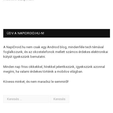
ÜDV A NAPIDROID.HU-N!
A NapiDroid.hu nem csak egy Andriod blog, mindenféle tech témával
foglalkozunk, és az okostelefonok mellett számos érdekes elektronikai
kütyüt igyekszünk bemutatni.
Minden nap friss cikkekkel, hírekkel jelentkezünk, igyekszünk azonnal
megírni, ha valami érdekes történik a mobilos világban.
Kövess minket, és nem maradsz le semmiről!