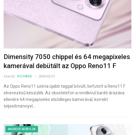
Dimensity 7050 chippel és 64 megapixeles
kamerával debütált az Oppo Reno11 F
Szerző:
RICHÁRD
2024-02-27
Az Oppo Reno11 széria újabb taggal bővült, befutott a Reno11 F
elnevezésű készülék. Az okostelefon a rendkívül baráti árazása
ellenére 64 megapixeles elsődleges kamerával, korrekt
teljesítménnyel…
ANDROID MOBILOK