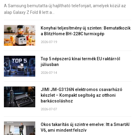
A Samsung bemutatta új hajlítható telefonjait, amelyek közül az
alap Galaxy Z Fold 8 lett a…
Konyhai teljesítmény új szinten: Bemutatkozik
a BlitzHome BH-228C turmixgép
2026-07-19
Top 5 népszerű kínai termék EU raktárról
júliusban
2026-07-14
JIMI JM-G3136N elektromos csavarhúzó
készlet – Kompakt segítség az otthoni
barkácsoláshoz
2026-07-07
Okos takarítás új szintre emelve: Itt a SmartAI
V6, ami mindent felszív