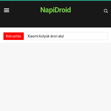
NapiDroid
Kiárusítás
Xiaomi kütyük áron alul