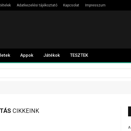
tételek
Adatkezelési tájékoztató
Kapcsolat
Impresszum
letek
Appok
Játékok
TESZTEK
ÍTÁS
CIKKEINK
A