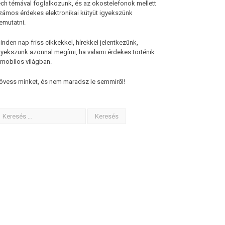
ech témával foglalkozunk, és az okostelefonok mellett
zámos érdekes elektronikai kütyüt igyekszünk
emutatni.
inden nap friss cikkekkel, hírekkel jelentkezünk,
gyekszünk azonnal megírni, ha valami érdekes történik
 mobilos világban.
övess minket, és nem maradsz le semmiről!