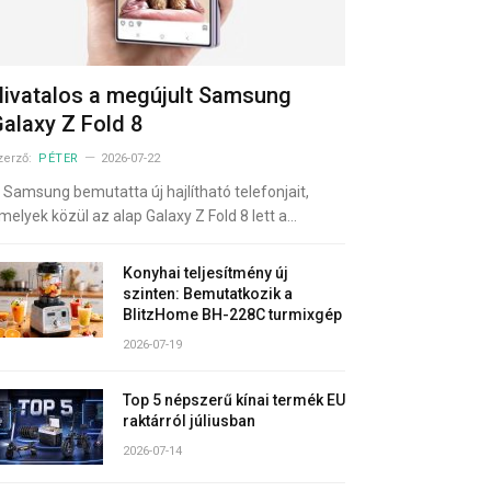
ivatalos a megújult Samsung
alaxy Z Fold 8
zerző:
PÉTER
2026-07-22
 Samsung bemutatta új hajlítható telefonjait,
melyek közül az alap Galaxy Z Fold 8 lett a…
Konyhai teljesítmény új
szinten: Bemutatkozik a
BlitzHome BH-228C turmixgép
2026-07-19
Top 5 népszerű kínai termék EU
raktárról júliusban
2026-07-14