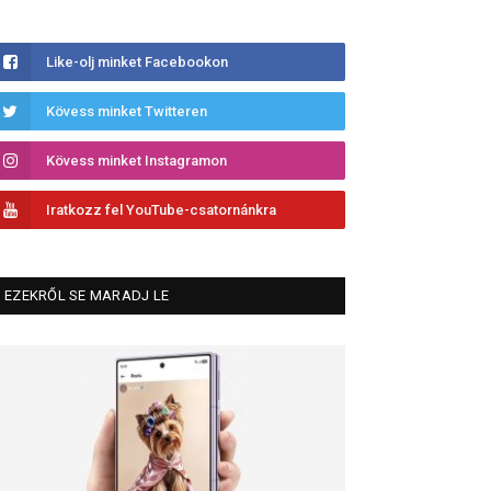
Like-olj minket Facebookon
Kövess minket Twitteren
Kövess minket Instagramon
Iratkozz fel YouTube-csatornánkra
EZEKRŐL SE MARADJ LE