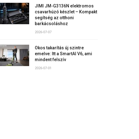
JIMI JM-G3136N elektromos
csavarhúzó készlet – Kompakt
segítség az otthoni
barkácsoláshoz
2026-07-07
Okos takarítás új szintre
emelve: Itt a SmartAI V6, ami
mindent felszív
2026-07-01