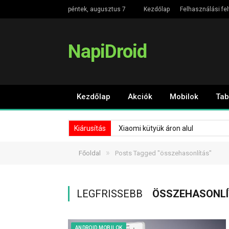
péntek, augusztus 7
Kezdőlap
Felhasználási fel
NapiDroid
Kezdőlap
Akciók
Mobilok
Tab
Kiárusítás
Xiaomi kütyük áron alul
»
Főoldal
Posts Tagged "összehasonlítás"
LEGFRISSEBB
ÖSSZEHASONL
ANDROID MOBILOK