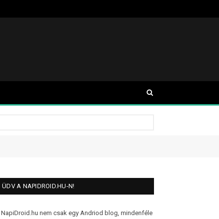
ÜDV A NAPIDROID.HU-N!
 NapiDroid.hu nem csak egy Andriod blog, mindenféle