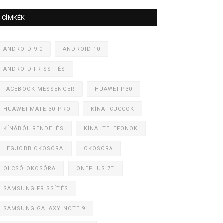
CÍMKÉK
ANDROID 9.0
ANDROID 10
ANDROID FRISSÍTÉS
FACEBOOK MESSENGER
HUAWEI P30
HUAWEI MATE 30 PRO
KÍNAI CUCCOK
KÍNÁBÓL RENDELÉS
KÍNAI TELEFONOK
LEGJOBB OKOSÓRA
OKOSÓRA
OLCSÓ OKOSÓRA
ONEPLUS 7T
SAMSUNG FRISSÍTÉS
SAMSUNG GALAXY NOTE 9