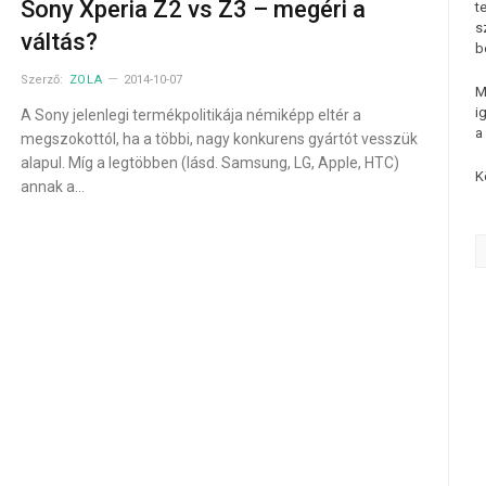
Sony Xperia Z2 vs Z3 – megéri a
t
s
váltás?
b
Szerző:
ZOLA
2014-10-07
M
i
A Sony jelenlegi termékpolitikája némiképp eltér a
a
megszokottól, ha a többi, nagy konkurens gyártót vesszük
alapul. Míg a legtöbben (lásd. Samsung, LG, Apple, HTC)
K
annak a…