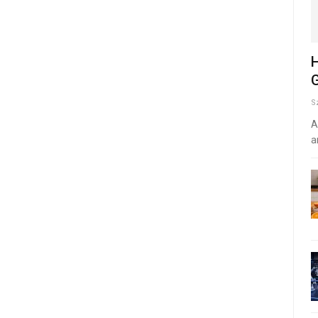
H
G
S
A
a